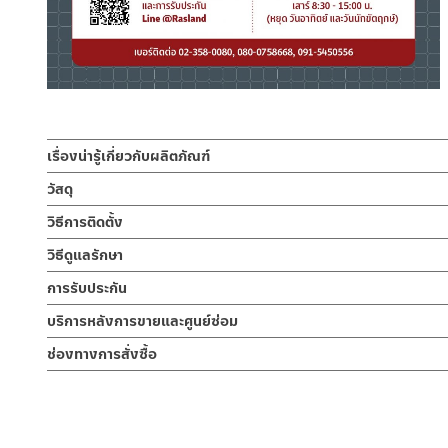
เรื่องน่ารู้เกี่ยวกับผลิตภัณฑ์
ชุดสายฉีดชำระ สเปรย์ฉีดชำระ ผลิตจาก ABS สีขาว หัวสเปรย์ออก
วัสดุ
ซม. มาพร้อมขอแขวนกำแพงสีขาว
หัวฉีดชำระ
วิธีการติดตั้ง
ผลิตจากพลาสติก ABS
สายฉีดชำระ หรือ ฝักบัวชำระ ก้านกดออกแบบให้สามารถล๊อคน้ำได้ สามารถ
ข้อแนะนำในการติดตั้ง
สำหรับ การติดตั้ง ก๊อกน้ำ วาล์วเปิดปิดน้ำ ฝั
วิธีดูแลรักษา
ต้องใช้มือกดแช่ ใช้งานสะดวกขึ้น ด้ามจับแบบยาวพิเศษจับถนัดมือ ทำให้ไ
สำหรับการติดตั้งใหม่ ให้ไล่ฝุ่น เศษทราย เศษท่อ ออกจากท่อน้ำก่อนติด
สายฝักบัว
คำแนะนำในการดูแลรักษาผลิตภัณฑ์
การรับประกัน
พาเศษละอองต่างๆ ออกจากท่อน้ำ มิเช่นนั้นสิ่งสกปรกจะเข้าไปภายใน
PVC สีขาว
1. ไม่ทำสินค้าให้เกิดความเสียหายอื่น ๆ นอกจากการใช้งานปกติ เช่นไม
ไม่อยู่ในเงื่อนไขการรับประกัน
รับประกันหัวฉีดชำระ ไม่รั่วซึม 1 ปี
บริการหลังการขายและศูนย์ซ่อม
2. ทำความสะอาดสินค้าโดยการใช้ผ้านุ่มๆชุบน้ำหมาดๆแล้วเช็ดให้แห้ง
ขอแขวน
3. ห้ามใช้สารเคมีที่มีฤทธิ์เป็นกรด ในการทำความสะอาด เนื่องจากผิวขอ
ช่องทางออนไลน์
ช่องทางการสั่งซื้อ
ผลิตจาก ABS
4. ห้ามใช้แปรง วัสดุแข็ง หยาบ ห้ามใช้ฝอยขัดทำความสะอาด ขัดหรือถู บ
– Email: contact@charnpaiboon.com
ร้านค้าตัวแทนจำหน่ายใกล้บ้านคุณ / Our Dealer
คลิกที่นี่
– LINE: @Rasland
ร้านค้าออนไลน์ของชาญไพบูลย์ / Charnpaiboon Online Store
– Shopee