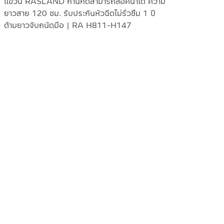
แขวน RASLAND ก้านกดสามารถล๊อคน้ำได้ ความ
ยาวสาย 120 ซม. รับประกันหัวฉีดไม่รั่วซึม 1 ปี
ด้ามยาวจับถนัดมือ | RA H811-H147