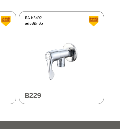
RA KS492
สินค้าลดราคา เคลียร์สต็อก
สินค้าลดราคา เคลี
สต๊อปฝักบัว
฿
229