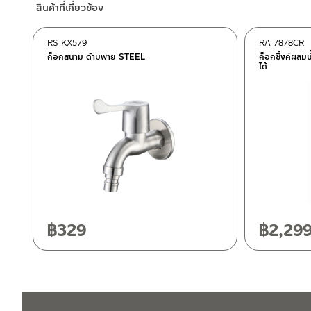
สินค้าที่เกี่ยวข้อง
–
Lazada
–
ซื้อสินค้าชิ้นนี้บน Shopee
>>
คลิกที่นี่
<<
RS KX579
RA 7878CR
–
ซื้อสินค้าชิ้นนี้บน Lazada
>>
คลิกที่นี่
<<
ก็อกสนาม ด้ามพาย STEEL
ก็อกซิ้งค์ผสม
ได้
ติดต่อพนักงานขาย / Contact Sales Staff
ศูนย์บริการและอะไหล่ กรุงเทพฯ
โทร: 02-285-5795
LINE:
@charnpaiboon.sales
662/61-62 ถนน พระราม3 แขวงบางโพงพาง เขตยานนาวา กรุงเทพ
โทร: 02-358-0080 / 080-075-8668 / 091-545-0556
ศูนย์บริการและอะไหล่
เชียงใหม่
118/33 โครงการอรสิริน ม.8 ต.สันปูเลย อ.ดอยสะเก็ด เชียงใหม่ 502
โทร: 080-075-2626
฿
329
฿
2,29
ติดต่อ ชาญไพบูลย์ / Contact Us
คลิกที่นี่
วันและเวลาทำการ
วันจันทร์ – วันศุกร์ เวลา 8:30-17:30 น.
วันเสาร์ เวลา 8:30-15:00 น.
หยุดวันอาทิตย์ และวันหยุดนักขัตฤกษ์