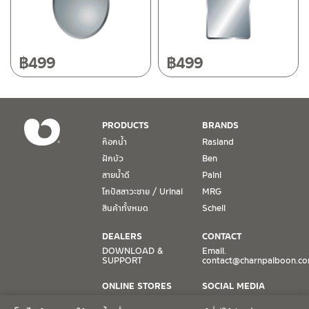
กระจก
(2)
หมวดสินค้า
฿
499
฿
499
Rasland-Accessories
(2)
สถานะสินค้า
PRODUCTS
BRANDS
สถานะสินค้าขายปกติ
(2)
ก๊อกน้ำ
Rasland
ฝักบัว
Ben
สายน้ำดี
Paini
มีสต็อกปกติ
โถปัสสาวะชาย / Urinal
MRG
สินค้าทั้งหมด
Schell
DEALERS
CONTACT
DOWNLOAD &
Email.
SUPPORT
contact@charnpaiboon.c
ONLINE STORES
SOCIAL MEDIA
Lazada
TikTok