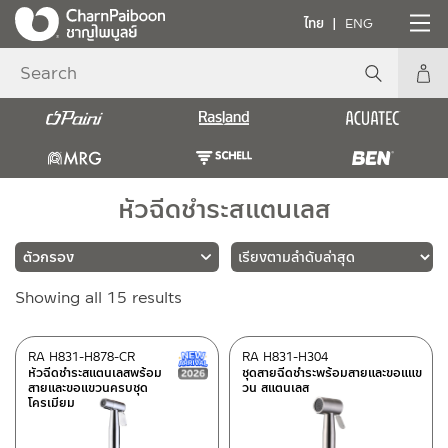
ไทย
ENG
หัวฉีดชำระสแตนเลส
Sorted
Showing all 15 results
แบรนด์
by
latest
RASLAND
(13)
RA H831-H878-CR
RA H831-H304
New Arrival สินค้าใหม่ ปี 2026
หัวฉีดชำระสแตนเลสพร้อม
ชุดสายฉีดชำระพร้อมสายและขอแแข
BEN
(2)
สายและขอแขวนครบชุด
วน สแตนเลส
โครเมียม