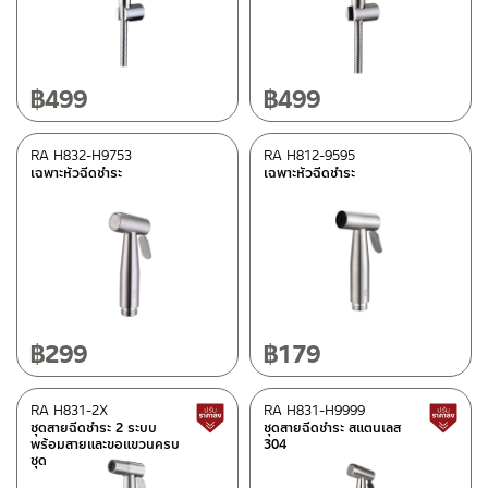
ประเภท
เฉพาะหัวฉีดชำระสแตนเลส
(4)
หัวฉีดชำระสแตนเลสพร้อมสายและขอแขวนครบชุด
(10)
฿
499
฿
499
RA H832-H9753
RA H812-9595
วัสดุ
เฉพาะหัวฉีดชำระ
เฉพาะหัวฉีดชำระ
สแตนเลส เกรด 304
(6)
ดูรายละเอียดวัสดุแยกชิ้น ในรายละเอียดวัสดุ
(5)
สแตนเลส
(4)
สี
฿
299
฿
179
สแตนเลสด้าน
(13)
สแตนเลสเงา
(1)
RA H831-2X
RA H831-H9999
สินค้าปรับราคาลดลง
ชุดสายฉีดชำระ 2 ระบบ
ชุดสายฉีดชำระ สแตนเลส
ดำ
(1)
พร้อมสายและขอแขวนครบ
304
ชุด