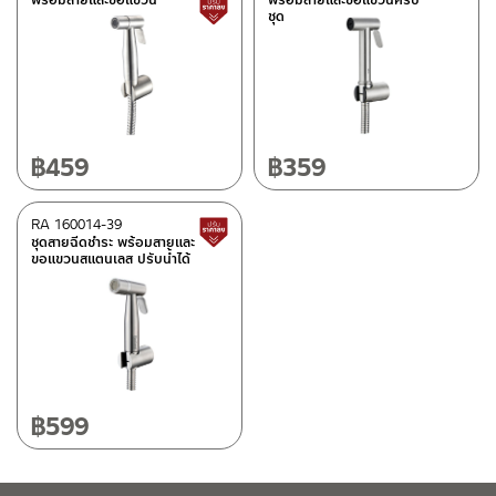
สินค้าปรับราคาลดลง
ชุด
฿
459
฿
359
RA 160014-39
สินค้าปรับราคาลดลง
ชุดสายฉีดชำระ พร้อมสายและ
ขอแขวนสแตนเลส ปรับน้ำได้
฿
599