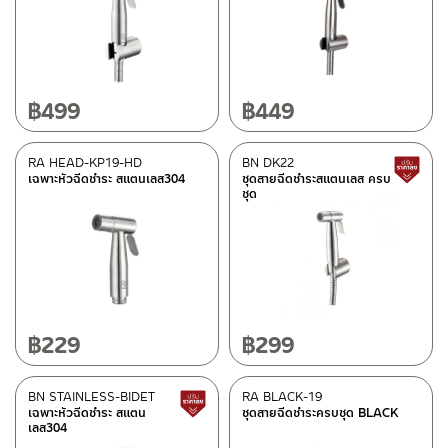
หมวดสินค้า
BEN-fittings
(2)
Rasland-Fittings
(13)
฿
499
฿
449
คอลเลคชั่น
RA HEAD-KP19-HD
BN DK22
เฉพาะหัวฉีดชำระ สแตนเลส304
ชุดสายฉีดชำระสแตนเลส ครบ
REVERSE COLLECTION
(1)
ชุด
สถานะสินค้า
Best Seller สินค้าขายดี
(1)
New Arrival สินค้าใหม่ ปี 2026
(1)
฿
229
฿
299
สถานะสินค้าขายปกติ
(10)
สินค้าลดราคา เคลียร์สต็อก
(1)
BN STAINLESS-BIDET
RA BLACK-19
สินค้าปรับราคาลดลง
เฉพาะหัวฉีดชำระ สแตน
ชุดสายฉีดชำระครบชุด BLACK
เลส304
มีสต็อกปกติ