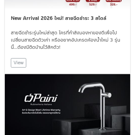
New Arrival 2026 ใหม่! สายฉีดชำระ 3 สไตล์
สายฉีดชำระรุ่นใหม่ล่าสุด ใครที่กำลังมองหาของดีเพื่อไป
เปลี่ยนสายฉีดตัวเก่า หรืออยากอัปเกรดห้องน้ำใหม่ 3 รุ่น
นี้…ต้องมีติดบ้านไว้สักตัว!
View