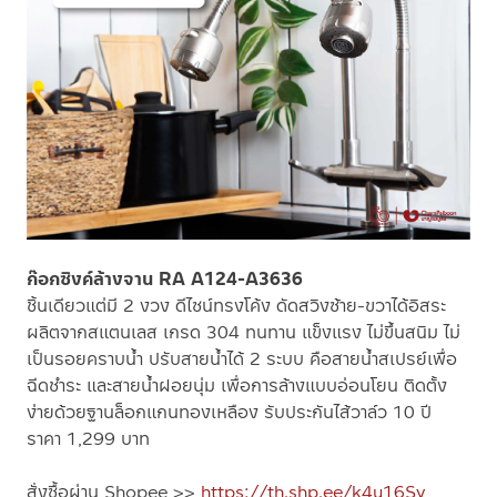
ก๊อกซิงค์ล้างจาน RA A124-A3636
ชิ้นเดียวแต่มี 2 งวง ดีไซน์ทรงโค้ง ดัดสวิงซ้าย-ขวาได้อิสระ
ผลิตจากสแตนเลส เกรด 304 ทนทาน แข็งแรง ไม่ขึ้นสนิม ไม่
เป็นรอยคราบน้ำ ปรับสายน้ำได้ 2 ระบบ คือสายน้ำสเปรย์เพื่อ
ฉีดชำระ และสายน้ำฝอยนุ่ม เพื่อการล้างแบบอ่อนโยน ติดตั้ง
ง่ายด้วยฐานล็อกแกนทองเหลือง รับประกันไส้วาล์ว 10 ปี
ราคา 1,299 บาท
สั่งซื้อผ่าน Shopee >>
https://th.shp.ee/k4u16Sy