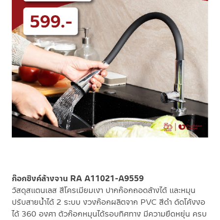
ก๊อกซิงค์ล้างจาน RA A11021-A9559
วัสดุสแตนเลส สีโครเมียมเงา ปากก๊อกถอดล้างได้ และหมุน
ปรับสายน้ำได้ 2 ระบบ งวงก๊อกผลิตจาก PVC สีดำ ดัดโค้งงอ
ได้ 360 องศา ตัวก๊อกหมุนได้รอบทิศทาง มีความยืดหยุ่น ครบ