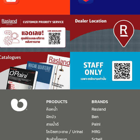
PRODUCTS
BRANDS
ก๊อกน้ำ
Rasland
ฝักบัว
Ben
สายน้ำดี
Paini
โถปัสสาวะชาย / Urinal
MRG
สินค้าทั้งหมด
Schell