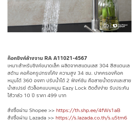
ก๊อกซิงค์ล้างจาน RA A11021-4567
เหมาะสำหรับซิงค์ขนาดเล็ก ผลิตจากสแตนเลส 304 สีสแตนเล
สด้าน คอก๊อกรูปทรงโค้ง ความสูง 34 ซม. ปากกรองก๊อก
หมุนได้ 360 องศา ปรับน้ำได้ 2 ฟังก์ชัน คือสายน้ำตรงและสาย
น้ำสเปรย์ ตัวล็อกแบบหมุน Eazy Lock ติดตั้งง่าย รับประกัน
ไส้วาล์ว 10 ปี ราคา 499 บาท
สั่งซื้อผ่าน Shopee >>
https://th.shp.ee/4fWs1aB
สั่งซื้อผ่าน Lazada >>
https://s.lazada.co.th/s.u5tm6