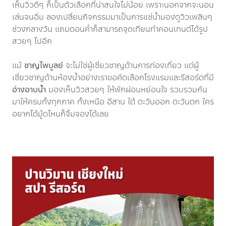
เห็นวิวดีๆ ก็เป็นตัวเลือกที่น่าสนใจไม่น้อย เพราะนอกจากจะนอน
เล่นจนอิ่ม ลองเปลี่ยนกิจกรรมมาเป็นการแช่น้ำมองดูวิวเพลินๆ
ช่วงกลางวัน แถมตอนค่ำก็สามารถจุดเทียนทำคอนเทนต์ได้รูป
สวยๆ ไปอีก
แม้
ชาญไพบูลย์
จะไม่ใช่ผู้เชี่ยวชาญด้านการท่องเที่ยว แต่ผู้
เชี่ยวชาญด้านห้องน้ำอย่างเราขอคัดเลือกโรงแรมและรีสอร์ตที่มี
อ่างอาบน้ำ
มองเห็นวิวสวยๆ ให้พักผ่อนหย่อนใจ รวบรวมกัน
มาให้ครบทั้งทุกภาค ทั้งเหนือ อีสาน ใต้ ตะวันออก ตะวันตก ใคร
อยากได้มู้ดไหนก็จิ้มจองได้เลย