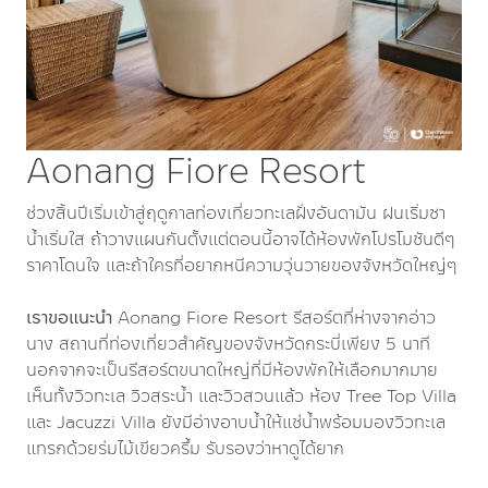
Aonang Fiore Resort
ช่วงสิ้นปีเริ่มเข้าสู่ฤดูกาลท่องเที่ยวทะเลฝั่งอันดามัน ฝนเริ่มซา
น้ำเริ่มใส ถ้าวางแผนกันตั้งแต่ตอนนี้อาจได้ห้องพักโปรโมชันดีๆ
ราคาโดนใจ และถ้าใครที่อยากหนีความวุ่นวายของจังหวัดใหญ่ๆ
เราขอแนะนำ
Aonang Fiore Resort รีสอร์ตที่ห่างจากอ่าว
นาง สถานที่ท่องเที่ยวสำคัญของจังหวัดกระบี่เพียง 5 นาที
นอกจากจะเป็นรีสอร์ตขนาดใหญ่ที่มีห้องพักให้เลือกมากมาย
เห็นทั้งวิวทะเล วิวสระน้ำ และวิวสวนแล้ว ห้อง Tree Top Villa
และ Jacuzzi Villa ยังมีอ่างอาบน้ำให้แช่น้ำพร้อมมองวิวทะเล
แทรกด้วยร่มไม้เขียวครึ้ม รับรองว่าหาดูได้ยาก