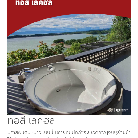
ทอสี เลคฮิล
ปลายฝนต้นหนาวแบบนี้ หลายคนนึกถึงจังหวัดกาญจนบุรีที่มีป่า