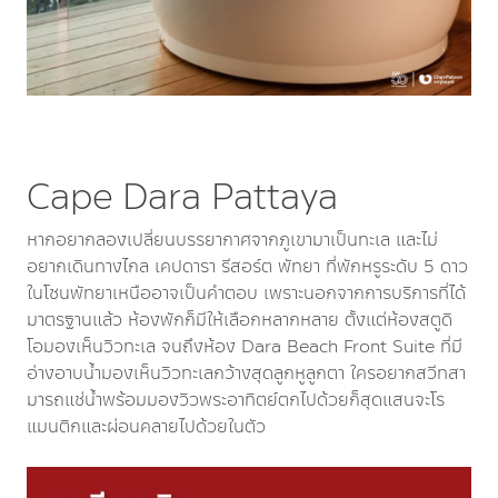
Cape Dara Pattaya
หากอยากลองเปลี่ยนบรรยากาศจากภูเขามาเป็นทะเล และไม่
อยากเดินทางไกล เคปดารา รีสอร์ต พัทยา ที่พักหรูระดับ 5 ดาว
ในโซนพัทยาเหนืออาจเป็นคำตอบ เพราะนอกจากการบริการที่ได้
มาตรฐานแล้ว ห้องพักก็มีให้เลือกหลากหลาย ตั้งแต่ห้องสตูดิ
โอมองเห็นวิวทะเล จนถึงห้อง Dara Beach Front Suite ที่มี
อ่างอาบน้ำมองเห็นวิวทะเลกว้างสุดลูกหูลูกตา ใครอยากสวีทสา
มารถแช่น้ำพร้อมมองวิวพระอาทิตย์ตกไปด้วยก็สุดแสนจะโร
แมนติกและผ่อนคลายไปด้วยในตัว