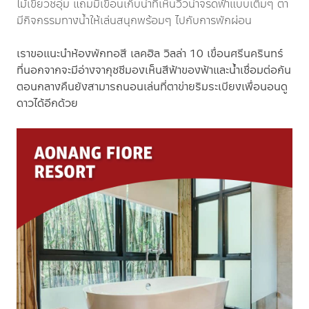
ไม้เขียวชอุ่ม แถมมีเขื่อนเก็บน้ำที่เห็นวิวน้ำจรดฟ้าแบบเต็มๆ ตา
มีกิจกรรมทางน้ำให้เล่นสนุกพร้อมๆ ไปกับการพักผ่อน
เราขอแนะนำห้องพักทอสี เลคฮิล วิลล่า 10 เขื่อนศรีนครินทร์
ที่นอกจากจะมีอ่างจากุซซีมองเห็นสีฟ้าของฟ้าและน้ำเชื่อมต่อกัน
ตอนกลางคืนยังสามารถนอนเล่นที่ตาข่ายริมระเบียงเพื่อนอนดู
ดาวได้อีกด้วย