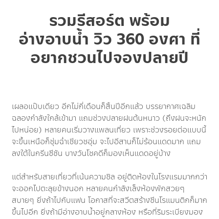
รวมรีสอร์ต พร้อม
อ่างอาบน้ำ วิว 360 องศา ที่
อยากชวนไปจองปลายปี
เผลอแป๊บเดียว อีกไม่กี่เดือนก็สิ้นปีอีกแล้ว บรรยากาศเฉลิม
ฉลองกำลังใกล้เข้ามา แถมช่วงปลายฝนต้นหนาว (ถึงฝนจะหนัก
ไปหน่อย) หลายคนเริ่มวางแพลนเที่ยว เพราะช่วงรอยต่อแบบนี้
จะขึ้นเหนือก็ชุ่มฉ่ำเชียวชอุ่ม จะไปอีสานก็ไม่ร้อนแดดมาก แถม
ลงใต้ในกรีนซีซัน บางวันโชคดีก็มองเห็นแดดอยู่บ้าง
แต่สำหรับสายเที่ยวที่เน้นความชิล อยู่ติดห้องในโรงแรมมากกว่า
จะออกไปตะลุยข้างนอก หลายคนกำลังเล็งห้องพักสวยๆ
สบายๆ ยิ่งถ้าไปกับแฟน โอกาสที่จะสวีตสร้างซีนโรแมนติกก็มาก
ขึ้นไปอีก ยิ่งถ้ามีอ่างอาบน้ำอยู่กลางห้อง หรือที่ริมระเบียงมอง