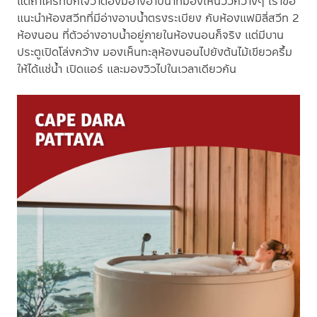
แต่ถ้าใครที่ปักใจว่าต้องมีอ่างอาบน้ำที่มองเห็นวิวกว้างๆ เราขอ
แนะนำห้องสวีทที่มีอ่างอาบน้ำตรงระเบียง กับห้องแฟมิลี่สวีท 2
ห้องนอน ที่ตัวอ่างอาบน้ำอยู่ภายในห้องนอนก็จริง แต่มีบาน
ประตูเปิดโล่งกว้าง มองเห็นทะลุห้องนอนไปยังต้นไม้เขียวครึ้ม
ให้ได้แช่น้ำ เปิดแอร์ และมองวิวไปในเวลาเดียวกัน