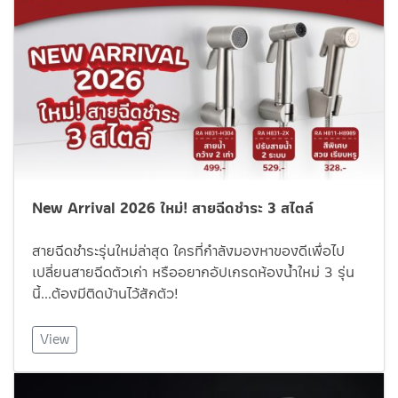
New Arrival 2026 ใหม่! สายฉีดชำระ 3 สไตล์
สายฉีดชำระรุ่นใหม่ล่าสุด ใครที่กำลังมองหาของดีเพื่อไป
เปลี่ยนสายฉีดตัวเก่า หรืออยากอัปเกรดห้องน้ำใหม่ 3 รุ่น
นี้…ต้องมีติดบ้านไว้สักตัว!
View