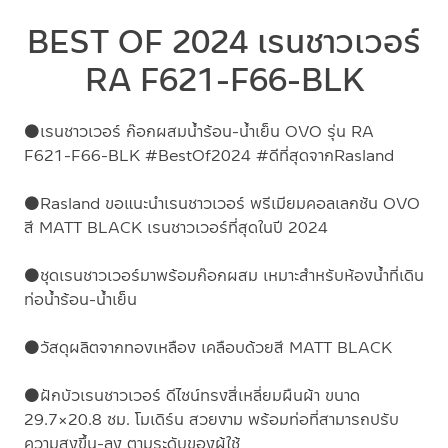
BEST OF 2024 เรนชาวเวอร์
RA F621-F66-BLK
⚫เรนชาวเวอร์ ก๊อกผสมน้ำร้อน-น้ำเย็น OVO รุ่น RA
F621-F66-BLK
#BestOf2024 #ดีที่สุดจากRasland
⚫Rasland ขอแนะนำเรนชาวเวอร์ พรีเมียมคอลเลกชัน OVO
สี MATT BLACK เรนชาวเวอร์ที่สุดในปี 2024
⚫ชุดเรนชาวเวอร์มาพร้อมก๊อกผสม เหมาะสำหรับห้องน้ำที่เดิน
ท่อน้ำร้อน-น้ำเย็น
⚫วัสดุผลิตจากทองเหลือง เคลือบด้วยสี MATT BLACK
⚫ฝักบัวเรนชาวเวอร์ ดีไซน์ทรงสี่เหลี่ยมผืนผ้า ขนาด
29.7×20.8 ซม. โมเดิร์น สวยงาม พร้อมท่อที่สามารถปรับ
ความสูงขึ้น-ลง ตามระดับของผู้ใช้