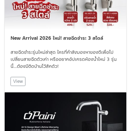
New Arrival 2026 ใหม่! สายฉีดชำระ 3 สไตล์
สายฉีดชำระรุ่นใหม่ล่าสุด ใครที่กำลังมองหาของดีเพื่อไป
เปลี่ยนสายฉีดตัวเก่า หรืออยากอัปเกรดห้องน้ำใหม่ 3 รุ่น
นี้…ต้องมีติดบ้านไว้สักตัว!
View