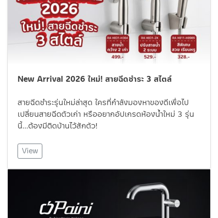
New Arrival 2026 ใหม่! สายฉีดชำระ 3 สไตล์
สายฉีดชำระรุ่นใหม่ล่าสุด ใครที่กำลังมองหาของดีเพื่อไป
เปลี่ยนสายฉีดตัวเก่า หรืออยากอัปเกรดห้องน้ำใหม่ 3 รุ่น
นี้…ต้องมีติดบ้านไว้สักตัว!
View