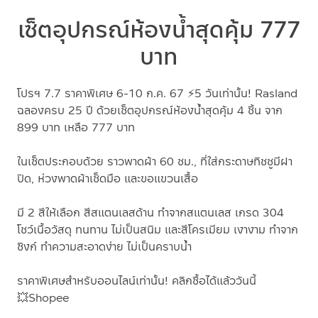
เซ็ตอุปกรณ์ห้องน้ำสุดคุ้ม 777
บาท
โปรฯ 7.7 ราคาพิเศษ 6-10 ก.ค. 67 ⚡️5 วันเท่านั้น!
Rasland
ฉลองครบ 25 ปี ด้วยเซ็ตอุปกรณ์ห้องน้ำสุดคุ้ม 4 ชิ้น จาก
899 บาท เหลือ 777 บาท
ในเซ็ตประกอบด้วย
ราวพาดผ้า 60 ซม., ที่ใส่กระดาษทิชชูมีฝา
ปิด, ห่วงพาดผ้าเช็ดมือ และขอแขวนเสื้อ
มี 2 สีให้เลือก สีสแตนเลสด้าน ทำจากสแตนเลส เกรด 304
โชว์เนื้อวัสดุ ทนทาน ไม่เป็นสนิม และสีโครเมียม เงางาม ทำจาก
ซิงก์ ทำความสะอาดง่าย ไม่เป็นคราบน้ำ
ราคาพิเศษสำหรับออนไลน์เท่านั้น! คลิกซื้อได้แล้ววันนี้
💥Shopee