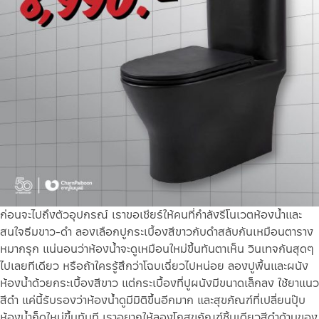
ก่อนจะไปถึงตัวอุปกรณ์ เราขอเชียร์ให้คนที่กำลังรีโนเวตห้องน้ำและ
สนใจธีมขาว-ดำ ลองเลือกปูกระเบื้องสีขาวกับดำสลับกันเหมือนตาราง
หมากรุก แน่นอนว่าห้องน้ำจะดูเหมือนใหม่ขึ้นทันตาเห็น วินเทจกันสุดๆ
ไปเลยทีเดียว หรือถ้าใครรู้สึกว่าโฉบเฉี่ยวไปหน่อย ลองปูพื้นและผนัง
ห้องน้ำด้วยกระเบื้องสีขาว แต่กระเบื้องที่ปูผนังมีขนาดเล็กลง ใช้ยาแนว
สีดำ แค่นี้รับรองว่าห้องน้ำดูมีมิติขึ้นอีกมาก
และสุขภัณฑ์ที่เปลี่ยนปุ๊บ
ห้องน้ำก็ดูใหม่ขึ้นทันที เราอยากให้ลองโถสุขภัณฑ์ชิ้นเดียวสีดำด้านของ