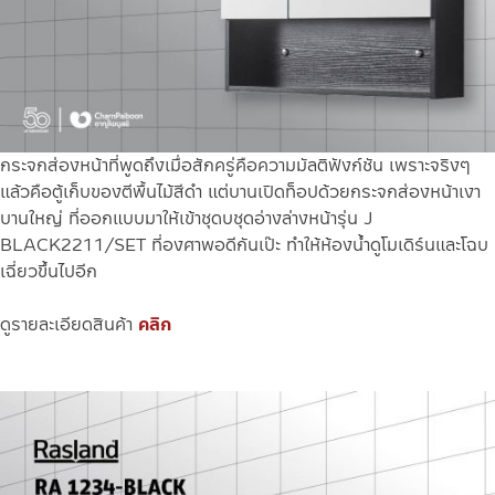
กระจกส่องหน้าที่พูดถึงเมื่อสักครู่คือความมัลติฟังก์ชัน เพราะจริงๆ
แล้วคือตู้เก็บของตีพื้นไม้สีดำ แต่บานเปิดท็อปด้วยกระจกส่องหน้าเงา
บานใหญ่ ที่ออกแบบมาให้เข้าชุดบชุดอ่างล่างหน้ารุ่น J
BLACK2211/SET ที่องศาพอดีกันเป๊ะ ทำให้ห้องน้ำดูโมเดิร์นและโฉบ
เฉี่ยวขึ้นไปอีก
ดูรายละเอียดสินค้า
คลิก