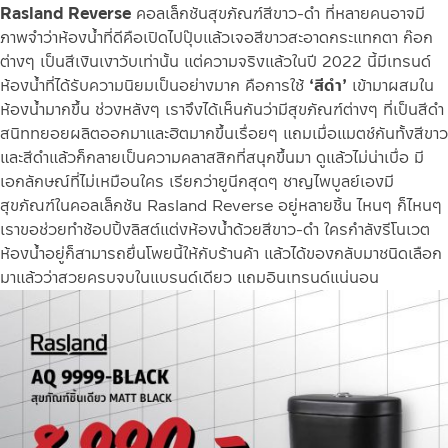
Rasland Reverse
คอลเล็กชันสุขภัณฑ์สีขาว-ดำ ที่หลายคนอาจมี
ภาพจำว่าห้องน้ำที่ดีคือเปิดไปปุ๊บแล้วเจอสีขาวสะอาดกระแทกตา ก๊อก
ต่างๆ เป็นสีเงินเงาวับเท่านั้น แต่ความจริงแล้วในปี 2022 นี้มีเทรนด์
ห้องน้ำที่ได้รับความนิยมเป็นอย่างมาก คือการใช้
‘สีดำ’
เข้ามาผสมใน
ห้องน้ำมากขึ้น ช่วงหลังๆ เราจึงได้เห็นกันว่ามีสุขภัณฑ์ต่างๆ ที่เป็นสีดำ
สนิททยอยผลิตออกมาและฮิตมากขึ้นเรื่อยๆ แถมเมื่อแมตช์กันทั้งสีขาว
และสีดำแล้วก็กลายเป็นความคลาสสิกที่สนุกขึ้นมา ดูแล้วไม่น่าเบื่อ มี
เอกลักษณ์ที่ไม่เหมือนใคร เรียกว่ายูนีกสุดๆ ชาญไพบูลย์เองมี
สุขภัณฑ์ในคอลเล็กชัน Rasland Reverse อยู่หลายชิ้น ไหนๆ ก็ไหนๆ
เราขอช่วยทำช้อปปิ้งลิสต์แต่งห้องน้ำด้วยสีขาว-ดำ ใครกำลังรีโนเวต
ห้องน้ำอยู่ก็สามารถยื่นโพยนี้ให้กับร้านค้า แล้วได้ของกลับมาชนิดเลือก
มาแล้วว่าสวยครบจบในแบรนด์เดียว แถมอินเทรนด์แน่นอน