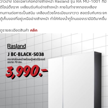
วาวบ้าง โดยเฉพาะก๊อกอ่างล้างหน้า Rasland รุ่น ​​RA MU-1001 ที่มี
ดีไซน์ตั้งฉาก เหลี่ยมรับกับอ่างล้างหน้า ภายในทำจากทองเหลือง
ทนทานต่อการเป็นสนิม เคลือบด้วยโครเมียมเงาวาว สอดรับกับกระจก
ตู้เก็บของที่อยู่เหนืออ่างล้างหน้า ทำให้ห้องน้ำทูโทนของเรามีมิติมากขึ้น
ดูรายละเอียดสินค้า
คลิก