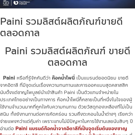
Paini รวมลิสต์ผลิตภัณฑ์ขายดี
ตลอดกาล
Paini รวมลิสต์ผลิตภัณฑ์ ขายดี
ตลอดกาล
Paini
หรือที่รู้จักกันดีว่า
ก๊อกน้ำไพนี่
เป็นแบรนด์ยอดนิยม ขายดี
จากอิตาลี ที่มีจุดเด่นเรื่องความทนทานและการออกแบบสุดคลาสสิก
นับตั้งแต่ชาญไพบูลย์นำเข้าสินค้า Paini เป็นตัวแทนจำหน่ายใน
ประเทศไทยอย่างเป็นทางการ ก๊อกน้ำไพนี่ก็กลายเป็นที่หนึ่งในใจของผู้
ใช้งานจำนวนมากที่ถูกใจกับความทนทาน ด้วยวัสดุทองเหลืองที่ไม่เป็น
สนิม ทั้งยังทนทานต่อการกัดกร่อน รวมถึงตะกอนในน้ำต่างๆ เรียกว่า
จ่ายแพงกว่าแต่คุ้มค่า เพราะแทบไม่มีปัญหาในการใช้งานเลยนับสิบๆ ปี
อ่านต่อ
Paini แบรนด์ก๊อกน้ำจากอิตาลีที่เป็นจุดเริ่มต้นของชาญ