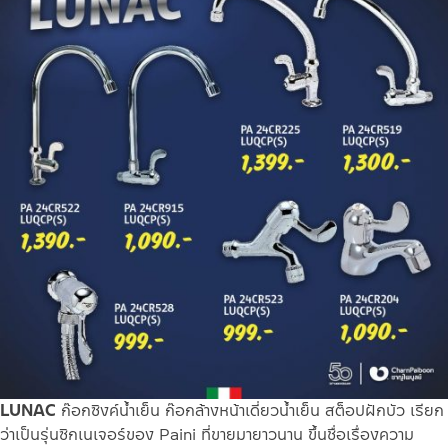
LUNAC
ก๊อกซิงค์น้ำเย็น ก๊อกล้างหน้าเดี่ยวน้ำเย็น สต็อปฝักบัว เรียก
ว่าเป็นรุ่นซิกเนเจอร์ของ Paini ที่ขายมายาวนาน ขึ้นชื่อเรื่องความ