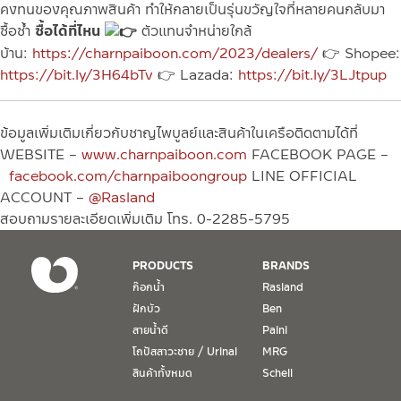
คงทนของคุณภาพสินค้า ทำให้กลายเป็นรุ่นขวัญใจที่หลายคนกลับมา
ซื้อซ้ำ
ซื้อได้ที่ไหน
ตัวแทนจำหน่ายใกล้
บ้าน:
https://charnpaiboon.com/2023/dealers/
👉 Shopee:
https://bit.ly/3H64bTv
👉 Lazada:
https://bit.ly/3LJtpup
ข้อมูลเพิ่มเติมเกี่ยวกับชาญไพบูลย์และสินค้าในเครือติดตามได้ที่
WEBSITE –
www.charnpaiboon.com
FACEBOOK PAGE –
facebook.com/charnpaiboongroup
LINE OFFICIAL
ACCOUNT –
@Rasland
สอบถามรายละเอียดเพิ่มเติม โทร. 0-2285-5795
PRODUCTS
BRANDS
ก๊อกน้ำ
Rasland
ฝักบัว
Ben
สายน้ำดี
Paini
โถปัสสาวะชาย / Urinal
MRG
สินค้าทั้งหมด
Schell