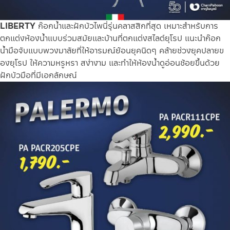
LIBERTY
ก๊อกน้ำและฝักบัวไพนี่รุ่นคลาสสิกที่สุด เหมาะสำหรับการ
ตกแต่งห้องน้ำแบบร่วมสมัยและบ้านที่ตกแต่งสไลต์ยุโรป แนะนำก๊อก
น้ำมือจับแบบพวงมาลัยที่ให้อารมณ์ย้อนยุคนิดๆ คล้ายช่วงยุคปลายข
องยุโรป ให้ความหรูหรา สง่างาม และทำให้ห้องน้ำดูอ่อนช้อยขึ้นด้วย
ฝักบัวมือที่มีเอกลักษณ์