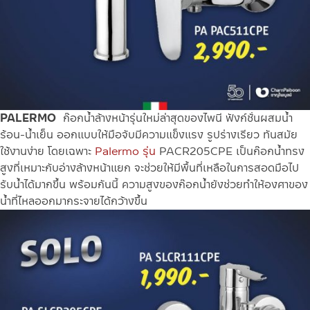
PALERMO
ก๊อกน้ำล้างหน้ารุ่นใหม่ล่าสุดของไพนี ฟังก์ชั่นผสมน้ำ
ร้อน-น้ำเย็น ออกแบบให้มือจับมีความแข็งแรง รูปร่างเรียว ทันส
มัย
ใช้งานง่าย โดยเฉพาะ
Palermo รุ่น
PACR205CPE เป็นก๊อกน้ำทรง
สูงที่เหมาะกับอ่างล้างหน้าแยก จะช่วยให้มีพื้นที่เหลือในการสอดมือไป
รับน้ำได้มากขึ้น พร้อมกันนี้ ความสูงของก๊อกน้ำยังช่วยทำให้องศาของ
น้ำที่ไหลออกมากระจายได้กว้างขึ้น