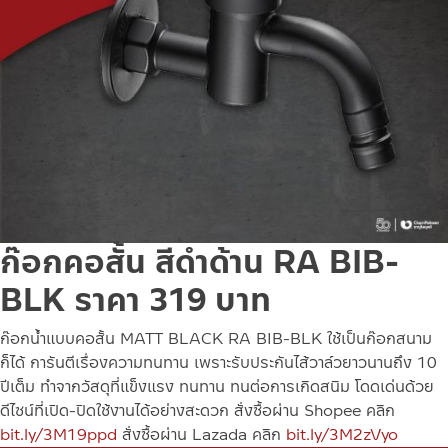
ก๊อกคอสั้น สีดำด้าน RA BIB-
BLK ราคา 319 บาท
ก๊อกน้ำแบบคอสั้น MATT BLACK RA BIB-BLK ใช้เป็นก๊อกสนาม
ก็ได้ การันตีเรื่องความทนทาน เพราะรับประกันไส้วาล์วยาวนานถึง 10
ปีเต็ม ทำจากวัสดุที่แข็งแรง ทนทาน ทนต่อการเกิดสนิม โดดเด่นด้วย
ดีไซน์ที่เปิด-ปิดใช้งานได้อย่างสะดวก
สั่งซื้อผ่าน Shopee คลิก
bit.ly/3M19ppd
สั่งซื้อผ่าน Lazada คลิก
bit.ly/3M2zVyo