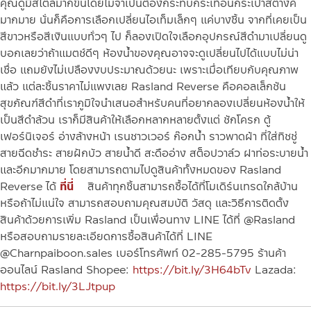
คุณดูมีสไตล์มากขึ้นโดยไม่จำเป็นต้องกระทบกระเทือนกระเป๋าสตางค์
มากมาย นั่นก็คือการเลือกเปลี่ยนไอเท็มเล็กๆ แค่บางชิ้น จากที่เคยเป็น
สีขาวหรือสีเงินแบบทั่วๆ ไป ก็ลองเปิดใจเลือกอุปกรณ์สีดำมาเปลี่ยนดู
บอกเลยว่าถ้าแมตช์ดีๆ ห้องน้ำของคุณอาจจะดูเปลี่ยนไปได้แบบไม่น่า
เชื่อ แถมยังไม่เปลืองงบประมาณด้วยนะ เพราะเมื่อเทียบกับคุณภาพ
แล้ว แต่ละชิ้นราคาไม่แพงเลย
Rasland Reverse คือคอลเล็กชัน
สุขภัณฑ์สีดำที่เราภูมิใจนำเสนอสำหรับคนที่อยากลองเปลี่ยนห้องน้ำให้
เป็นสีดำล้วน เราก็มีสินค้าให้เลือกหลากหลายตั้งแต่ ชักโครก ตู้
เฟอร์นิเจอร์ อ่างล้างหน้า เรนชาวเวอร์ ก๊อกน้ำ ราวพาดผ้า ที่ใส่ทิชชู่
สายฉีดชำระ สายฝักบัว สายน้ำดี สะดืออ่าง สต็อปวาล์ว ฝาท่อระบายน้ำ
และอีกมากมาย โดยสามารถตามไปดูสินค้าทั้งหมดของ Rasland
Reverse ได้
ที่นี่
สินค้าทุกชิ้นสามารถซื้อได้ที่โมเดิร์นเทรดใกล้บ้าน
หรือถ้าไม่แน่ใจ สามารถสอบถามคุณสมบัติ วัสดุ และวิธีการติดตั้ง
สินค้าด้วยการเพิ่ม Rasland เป็นเพื่อนทาง LINE ได้ที่ @Rasland
หรือสอบถามรายละเอียดการซื้อสินค้าได้ที่ LINE
@Charnpaiboon.sales เบอร์โทรศัพท์ 02-285-5795
ร้านค้า
ออนไลน์ Rasland
Shopee:
https://bit.ly/3H64bTv
Lazada:
https://bit.ly/3LJtpup