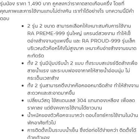
รุ่นน้อง ราคา 1,490 บาท ถูกลงกว่าราคาตลาดเกือบครึ่ง โดยที่
คุณภาพและการใช้งานแทบไม่ต่างกัน เราทำได้อย่างไร บทความนี้มีคำ
ตอบ
2 รุ่น 2 ขนาด สามารถเลือกให้เหมาะสมกับการใช้งาน
RA PREME-999 รุ่นใหญ่ แกรนด์สวยงาม ทำให้เซ็
ตอ่างล้างจานดูแพงขึ้น และ RA PROUD-999 รุ่นเล็ก
บริเวณตัวก๊อกโค้งไม่สูงมาก เหมาะกับอ่างล้างจานขนาด
กะทัดรัด
ทั้ง 2 รุ่นมีปุ่มปรับน้ำ 2 แบบ ทั้งระบบสเปรย์ฉีดล้างเพื่อ
สายน้ำแรง และระบบฟองอากาศให้สายน้ำอ่อนนุ่ม ไม่
กระเด็นเวลาล้าง
ทั้ง 2 รุ่นสามารถดึงปากก๊อกออกมาฉีดล้าง ทำให้ล้างจาน
สะดวกและสะอาดมากขึ้น
เปลี่ยนวัสดุ ใช้สแตนเลส 304 แทนทองเหลือง เพื่อลด
ราคาลง แต่ยังคงการใช้งานได้ยาวนาน
น้ำหนักของตัวก๊อกจะเบากว่า ตอบโจทย์การใช้งานในบ้าน
พักอาศัยทั่วไป
การติดตั้งเป็นระบบน้ำเย็น ซึ่งต่อท่อได้ง่ายกว่า ติดตั้งได้
ด้วยตัวเอง