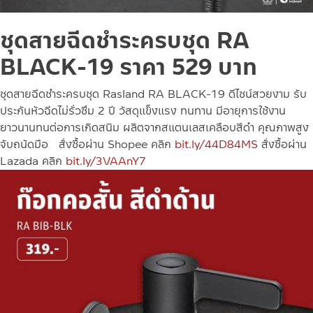
ชุดสายฉีดชำระครบชุด RA
BLACK-19
ราคา 529 บาท
ชุดสายฉีดชำระครบชุด Rasland RA BLACK-19 ดีไซน์สวยงาม รับ
ประกันหัวฉีดไม่รั่วซึม 2 ปี วัสดุแข็งแรง ทนทาน มีอายุการใช้งาน
ยาวนานทนต่อการเกิดสนิม ผลิตจากสแตนเลสเคลือบสีดำ คุณภาพสูง
จับถนัดมือ
สั่งซื้อผ่าน Shopee คลิก
bit.ly/44D84MS
สั่งซื้อผ่าน
Lazada คลิก
bit.ly/3VAAnY7