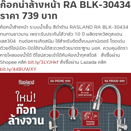
ก๊อกน้ำล้างหน้า RA BLK-30434
ราคา 739 บาท
ก๊อกน้ำล้างหน้า ระบบน้ำเย็น สีดำด้าน RASLAND RA BLK-30434
ทนทานยาวนาน เพราะรับประกันไส้วาล์ว 10 ปี ผลิตจากวัสดุสแตน
เลส304 ทนต่อการเกิดสนิม ใช้สำหรับติดตั้งบนเคาน์เตอร์ โดดเด่น
ด้วยดีไซน์เปิด-ปิดใช้งานได้สะดวกด้วยมาตราฐาน มอก. ควบคุมอัตรา
การไหลของน้ำได้ ดีไซน์สวยเข้าได้กับห้องน้ำทุกสไตล์
สั่งซื้อผ่าน
Shopee คลิก
bit.ly/3LYJHkf
สั่งซื้อผ่าน Lazada คลิก
bit.ly/44BUWXY