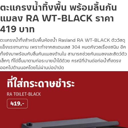
ตะแกรงน้ำทิ้งพื้น พร้อมลิ้นกัน
แมลง RA WT-BLACK ราคา
419 บาท
ตะแกรงน้ำทิ้งสำหรับพื้นห้องน้ำ Rasland
RA WT-BLACK ตัววัสดุ
แข็งแรงทนทาน เพราะทำจากสแตนเลส 304 หมดกังวลเรื่องสนิม อีก
ทั้งยังมาพร้อมกับลิ้นกันแมลง
ด้านใน สามารถช่วยกันแมลงและสัตว์ตัว
เล็กๆ ที่ไต่ขึ้นมาตามท่อระบายน้ำได้ด้วย กรณีที่บ้านต่อท่อน้ำทิ้งตรง
ออกไปด้านนอกโดยไม่ผ่านบ่อบำบัด