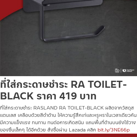
ที่ใส่กระดาษชำระ RA TOILET-
BLACK ราคา 419 บาท
ที่ใส่กระดาษชำระ RASLAND RA TOILET-BLACK ผลิตจากวัสดุส
แตนเลส เคลือบด้วยสีดำด้าน ให้ความรู้สึกเท่และหรูหราในเวลาเดียวกัน
มีความแข็งแรง ทนทาน ทนต่อการเกิดสนิม แถมพื้นที่ด้านบนยังใช้วาง
ของชิ้นเล็กๆ ได้อีกด้วย
สั่งซื้อผ่าน Lazada คลิก
bit.ly/3NE66p