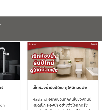
Y
et
เช็กห้องน้ำรับปีใหม่ ดูให้ดีก่อนพัง
Rasland อยากชวนทุกคนใช้ช่วงต้นปี
ign
หยุดเช็ก ห้องน้ำ อย่างตั้งใจสักครั้ง