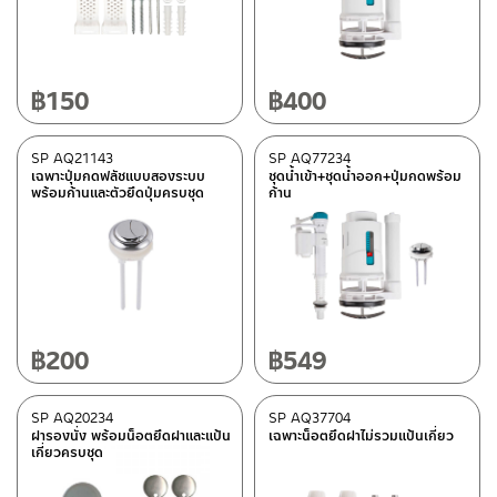
อะไหล่กลุ่มสุขภัณฑ์
(10)
หมวดสินค้า
฿
150
฿
400
Rasland-AQ2
(10)
SP AQ21143
SP AQ77234
เฉพาะปุ่มกดฟลัชแบบสองระบบ
ชุดน้ำเข้า+ชุดน้ำออก+ปุ่มกดพร้อม
มีสต็อกปกติ
พร้อมก้านและตัวยึดปุ่มครบชุด
ก้าน
฿
200
฿
549
SP AQ20234
SP AQ37704
ฝารองนั่ง พร้อมน็อตยึดฝาและแป้น
เฉพาะน็อตยึดฝาไม่รวมแป้นเกี่ยว
เกี่ยวครบชุด