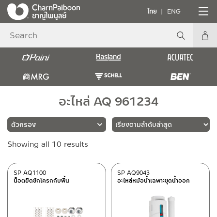
ไทย
ENG
อะไหล่ AQ 961234
Sorted
Showing all 10 results
แบรนด์
by
latest
RASLAND
(10)
SP AQ1100
SP AQ9043
น็อตยึดชักโครกกับพื้น
อะไหล่หม้อน้ำเฉพาะชุดน้ำออก
ประเภท