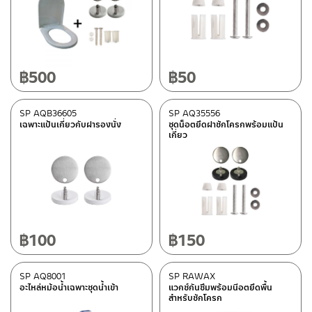
฿
500
฿
50
SP AQB36605
SP AQ35556
เฉพาะแป้นเกี่ยวกับฝารองนั่ง
ชุดน็อตยึดฝาชักโครกพร้อมแป้น
เกี่ยว
฿
100
฿
150
SP AQ8001
SP RAWAX
อะไหล่หม้อน้ำเฉพาะชุดน้ำเข้า
แวกซ์กันซึมพร้อมนีอตยึดพื้น
สำหรับชักโครก