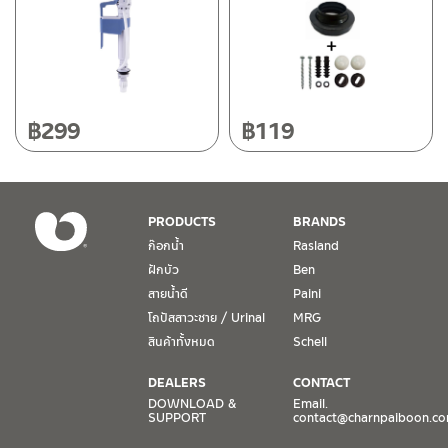
฿
299
฿
119
PRODUCTS
BRANDS
ก๊อกน้ำ
Rasland
ฝักบัว
Ben
สายน้ำดี
Paini
โถปัสสาวะชาย / Urinal
MRG
สินค้าทั้งหมด
Schell
DEALERS
CONTACT
DOWNLOAD &
Email.
SUPPORT
contact@charnpaiboon.c