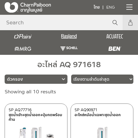
ไทย
ENG
อะไหล่ AQ 971618
Sorted
Showing all 10 results
แบรนด์
by
latest
RASLAND
(10)
SP AQ77716
SP AQ90971
ชุดน้ำเข้า+ชุดน้ำออก+ปุ่มกดพร้อม
อะไหล่หม้อน้ำเฉพาะชุดน้ำออก
ก้าน
ประเภท