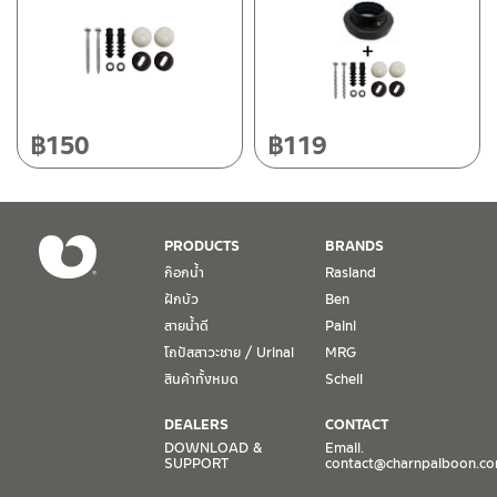
฿
150
฿
119
PRODUCTS
BRANDS
ก๊อกน้ำ
Rasland
ฝักบัว
Ben
สายน้ำดี
Paini
โถปัสสาวะชาย / Urinal
MRG
สินค้าทั้งหมด
Schell
DEALERS
CONTACT
DOWNLOAD &
Email.
SUPPORT
contact@charnpaiboon.c