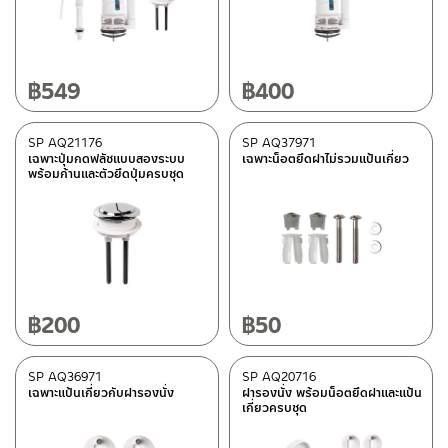
อะไหล่กลุ่มสุขภัณฑ์
(10)
สี
฿
549
฿
400
ขาว
(1)
SP AQ21176
SP AQ37971
เฉพาะปุ่มกดฟลัชแบบสองระบบ
เฉพาะน็อตยึดฝาไม่รวมแป้นเกี่ยว
หมวดสินค้า
พร้อมก้านและตัวยึดปุ่มครบชุด
Rasland-AQ2
(2)
มีสต็อกปกติ
฿
200
฿
50
SP AQ36971
SP AQ20716
เฉพาะแป้นเกี่ยวกับฝารองนั่ง
ฝารองนั่ง พร้อมน็อตยึดฝาและแป้น
เกี่ยวครบชุด