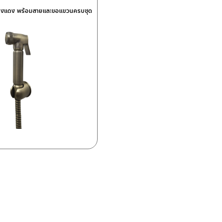
ีทองแดง พร้อมสายและขอแขวนครบชุด