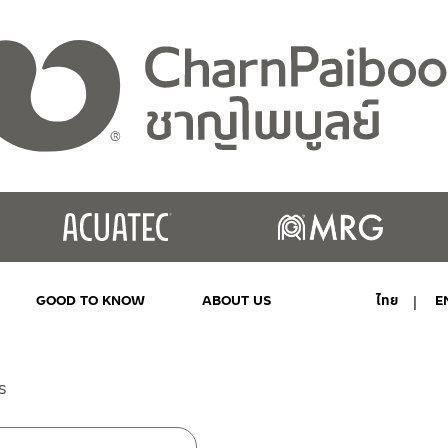
GOOD TO KNOW
ABOUT US
ไทย
E
MY ACCOUNT
ร