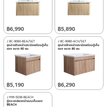
ประเภท
อ่างล้างหน้าตู้เฟอร์นิเจอร์
(4)
กระจกส่องหน้าเข้าชุดตู้เฟอร์นิเจอร์
(1)
฿
6,990
฿
5,890
วัสดุ
พีวีซี
(2)
J BC-9060-BEA/SET
J BC-9080-ACH/SET
PLY WOOD/เมลามีนวีเนีย
(3)
ชุดอ่างล้างหน้าเซรามิคพร้อมตู้เก็บ
ชุดอ่างล้างหน้าเซรามิคพร้อมตู้เก็บ
ของ ขนาด 60 ซม.
ของ ขนาด 80 ซม.
หมวดสินค้า
Rasland-Ware
(5)
฿
5,190
฿
6,290
มีสต็อกปกติ
J MIR-5038-BEACH
ตู้กระจกส่องหน้าแบบเก็บของ
BEACH