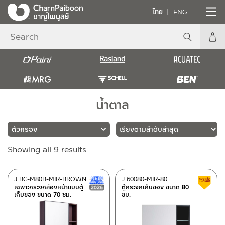
ไทย
ENG
น้ำตาล
Sorted
Showing all 9 results
แบรนด์
by
latest
RASLAND
(9)
J BC-M80B-MIR-BROWN
J 60080-MIR-80
New Arrival สินค้าใหม่ ปี 2026
เฉพาะกระจกส่องหน้าแบบตู้
ตู้กระจกเก็บของ ขนาด 80
เก็บของ ขนาด 70 ซม.
ซม.
ประเภท