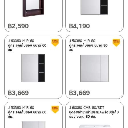
อ่างล้างหน้าตู้เฟอร์นิเจอร์
(4)
กระจกส่องหน้าเข้าชุดตู้เฟอร์นิเจอร์
(5)
฿
2,590
฿
4,190
วัสดุ
พีวีซี
(8)
J 60060-MIR-60
J 50380-MIR-80
สินค้าลดราคา เคลียร์สต็อก
PLY WOOD/เมลามีนวีเนีย
(1)
ตู้กระจกเก็บของ ขนาด 60
ตู้กระจกเก็บของ ขนาด 80
ซม
ซม
หมวดสินค้า
Rasland-Ware
(9)
฿
3,669
฿
3,669
สถานะสินค้า
New Arrival สินค้าใหม่ ปี 2026
(1)
J 50360-MIR-60
J 60080-CAB-80/SET
สินค้าลดราคา เคลียร์สต็อก
สินค้าลดราคา เคลียร์สต็อก
(7)
ตู้กระจกเก็บของ ขนาด 60
ชุดอ่างล้างหน้าเซรามิคพร้อมตู้เก็บ
ซม.
ของ ขนาด 80 ซม.