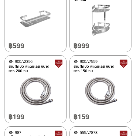
ดำ
(26)
บรอนซ์ทองด้าน
(4)
ลายหินอ่อนดำ
(1)
เทา
(4)
สีทอง
(3)
฿
599
฿
999
ขาว
(38)
BN 900A2356
BN 900A7559
สินค้าปรับราคาลดลง
สีโรสโกลด์
(1)
สายฝักบัว สแตนเลส ขนาด
สายฝักบัว สแตนเลส ขนาด
ยาว 200 ซม
ยาว 150 ซม
สีทองแดง
(1)
หมวดสินค้า
BEN-fittings
(50)
ITALY MRG-fittings
(4)
฿
199
฿
159
Rasland-Accessories
(32)
Rasland-AQ2
(16)
BN 987
BN 555A7878
สินค้าปรับราคาลดลง