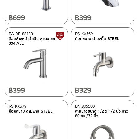
฿
699
฿
399
RA DB-88133
RS KX569
สินค้าปรับราคาลดลง
ก็อกล้างหน้าน้ำเย็น สแตนเลส
ก็อกสนาม ด้ามสติ๊ก STEEL
304 ALL
฿
399
฿
329
RS KX579
BN 805580
ก็อกสนาม ด้ามพาย STEEL
สายน้ำดีขนาด 1/2 x 1/2 นิ้ว ยาว
80 ซม./32 นิ้ว