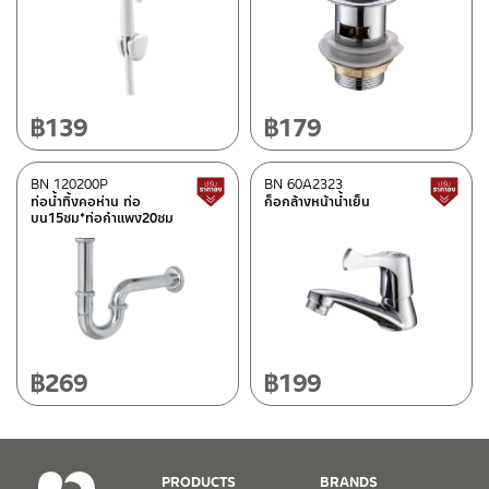
฿
139
฿
179
BN 120200P
BN 60A2323
สินค้าปรับราคาลดลง
ท่อน้ำทิ้งคอห่าน ท่อ
ก็อกล้างหน้าน้ำเย็น
บน15ซม*ท่อกำแพง20ซม
฿
269
฿
199
PRODUCTS
BRANDS