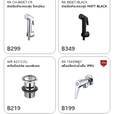
มีสต็อกปกติ
RA CH-BIDET-CR
RA BIDET-BLACK
สายฉีดชำระครบชุด โครเมียม
สายฉีดชำระครบชุด MATT BLACK
฿
299
฿
349
WR A27-C(S)
RA 15A55667
สะดือป๊อปอัพ แบบพับคอ
สต็อปฝักบัวน้ำเย็น IPPU
฿
219
฿
199