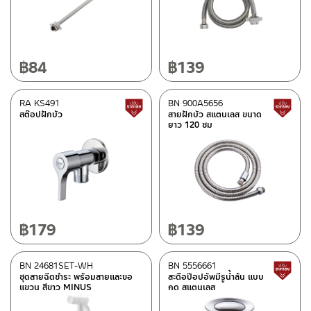
฿
84
฿
139
RA KS491
BN 900A5656
สินค้าปรับราคาลดลง
สต๊อปฝักบัว
สายฝักบัว สแตนเลส ขนาด
ยาว 120 ซม
฿
179
฿
139
BN 24681SET-WH
BN 5556661
ชุดสายฉีดชำระ พร้อมสายและขอ
สะดือป๊อปอัพมีรูน้ำล้น แบบ
แขวน สีขาว MINUS
กด สแตนเลส