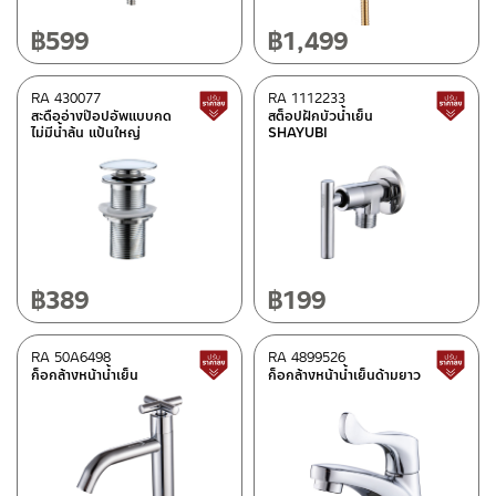
฿
599
฿
1,499
RA 430077
RA 1112233
สินค้าปรับราคาลดลง
สะดืออ่างป๊อปอัพแบบกด
สต็อปฝักบัวน้ำเย็น
ไม่มีน้ำล้น แป้นใหญ่
SHAYUBI
฿
389
฿
199
RA 50A6498
RA 4899526
สินค้าปรับราคาลดลง
ก็อกล้างหน้าน้ำเย็น
ก็อกล้างหน้าน้ำเย็นด้ามยาว