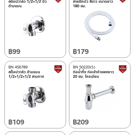
สต็อปวาล์ว 1/2×1/2 นิ้ว
สายฝักบัว สีขาว ขนาดยาว
Rasland-AQ3
(12)
ด้ามแบน
180 ซม.
Rasland-Fittings
(133)
Rasland-Ware
(9)
Schell-fittings
(5)
฿
99
฿
179
คอลเลคชั่น
OVO COLLECTION
(1)
BN 456789
BN 50220(S)
สินค้าปรับราคาลดลง
สต็อปวาล์ว ด้ามแบน
ท่อน้ำทิ้ง ท่อเข้ากำแพงยาว
MATT GOLD COLLECTION
(2)
1/2×1/2×1/2 สามทาง
20 ซม. โครเมียม
REVERSE COLLECTION
(22)
สถานะสินค้า
สินค้าปรับราคาลดลง
(110)
฿
109
฿
209