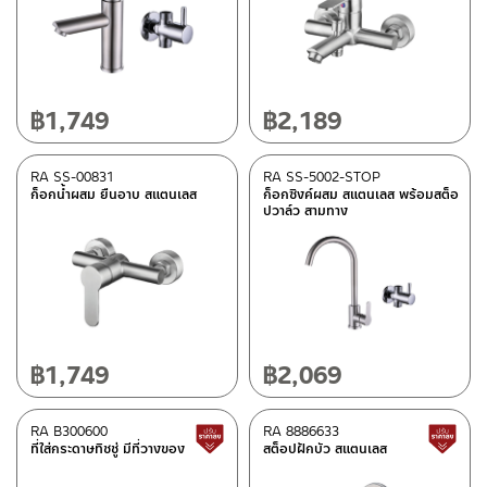
วาล์วลอย
(30)
กระจกส่องหน้า
(2)
อุปกรณ์เสริมติดตั้ง
(1)
เรนชาวเวอร์
(8)
฿
1,749
฿
2,189
ท่อน้ำทิ้ง
(15)
สะดืออ่าง
(14)
RA SS-00831
RA SS-5002-STOP
ก็อกน้ำผสม ยืนอาบ สแตนเลส
ก็อกซิงค์ผสม สแตนเลส พร้อมสต็อ
วาล์วขับล้างโถปัสสาวะชาย
(6)
ปวาล์ว สามทาง
วัสดุ
สแตนเลส เกรด 304
(52)
ยาง
(1)
฿
1,749
฿
2,069
ดูรายละเอียดวัสดุแยกชิ้น ในรายละเอียดวัสดุ
(51)
โพลีเมอร์สังเคราะห์(PET)
(6)
RA B300600
RA 8886633
สินค้าปรับราคาลดลง
กระจก
(3)
ที่ใส่กระดาษทิชชู่ มีที่วางของ
สต็อปฝักบัว สแตนเลส
เซรามิคเคลือบ
(29)