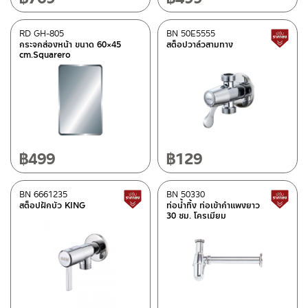
RD GH-805
BN 50E5555
กระจกส่องหน้า ขนาด 60×45
สต็อปวาล์วสามทาง
cm.Squarero
฿
499
฿
129
BN 6661235
BN 50330
สินค้าปรับราคาลดลง
สต็อปฝักบัว KING
ท่อน้ำทิ้ง ท่อเข้ากำแพงยาว
30 ซม. โครเมียม