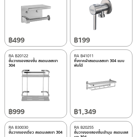
PLY WOOD/เมลามีนวีเนีย
(2)
อาคิลิค/ไฟเบอร์กลาส
(6)
พลาสติก ABS
(2)
ซิ้งค์
(21)
฿
499
฿
199
อลูมิเนียม
(1)
สแตนเลส
(77)
RA B20122
RA B41011
ชั้นวางของสองชั้น สแตนเลสเงา
หิ้งตากผ้าสแตนเลสเงา 304 แบบ
ทองเหลือง
(8)
304
พับได้
สี
เมลามีนวีเนีย Midnight Black
(2)
เมลามีนวีเนีย Marble White
(1)
฿
999
฿
1,349
สแตนเลสด้าน
(93)
สแตนเลสเงา
(14)
RA B30030
RA B20255
ชั้นวางของเดี่ยว สแตนเลสเงา 304
ชั้นวางของสองชั้นเข้ามุม สแตนเลส
โครเมียมเงา
(69)
เงา 304