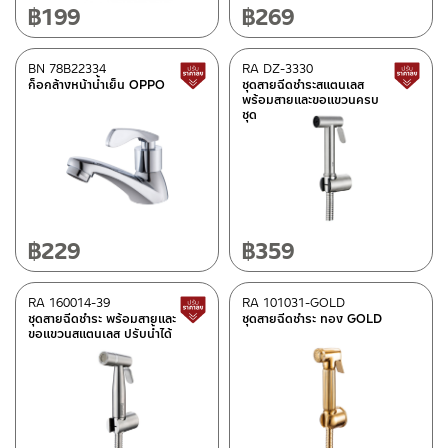
฿
199
฿
269
BN 78B22334
RA DZ-3330
สินค้าปรับราคาลดลง
ก็อกล้างหน้าน้ำเย็น OPPO
ชุดสายฉีดชำระสแตนเลส
พร้อมสายและขอแขวนครบ
ชุด
฿
229
฿
359
RA 160014-39
RA 101031-GOLD
สินค้าปรับราคาลดลง
ชุดสายฉีดชำระ พร้อมสายและ
ชุดสายฉีดชำระ ทอง GOLD
ขอแขวนสแตนเลส ปรับน้ำได้