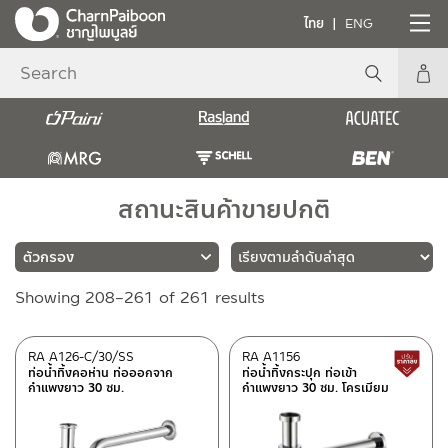
ไทย
ENG
สถานะสินค้าขายปกติ
Sorted
Showing 208–261 of 261 results
แบรนด์
by
latest
RASLAND
(202)
RA A126-C/30/SS
RA A1156
ท่อน้ำทิ้งคอห่าน ท่อออกจาก
ท่อน้ำทิ้งกระปุก ท่อเข้า
MRG
(4)
กำแพงยาว 30 ซม.
กำแพงยาว 30 ซม. โครเมียม
SCHELL
(5)