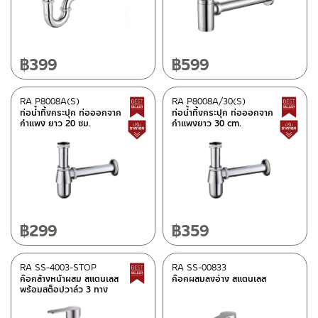
BEN
(50)
฿
399
฿
599
ประเภท
ก๊อกน้ำห้องครัว
(15)
RA P8008A(S)
RA P8008A/30(S)
Best Seller สินค้าขายดี
สายฝักบัว
(4)
ท่อน้ำทิ้งกระปุก ท่อออกจาก
ท่อน้ำทิ้งกระปุก ท่อออกจาก
กำแพง ยาว 20 ซม.
กำแพงยาว 30 cm.
อุปกรณ์ตกแต่งห้องน้ำ
(33)
สินค้าปรับราคาลดลง
ฝักบัว
(8)
ก๊อกน้ำ
(26)
สุขภัณฑ์
(8)
อ่างล้างหน้าตู้เฟอร์นิเจอร์
(3)
อ่างล้างหน้า
(18)
฿
299
฿
359
อ่างอาบน้ำ
(6)
สายน้ำดี
(16)
RA SS-4003-STOP
RA SS-00833
Best Seller สินค้าขายดี
สายฉีดชำระ
(31)
ก๊อกล้างหน้าผสม สแตนเลส
ก๊อกผสมลงอ่าง สแตนเลส
พร้อมสต็อปวาล์ว 3 ทาง
โถปัสสาวะชาย
(2)
ตะแกรงน้ำทิ้งพื้น
(15)