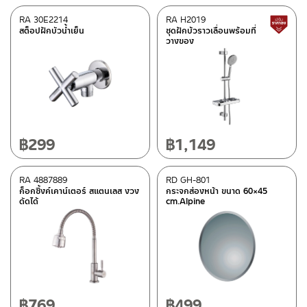
RA 30E2214
RA H2019
สต็อปฝักบัวน้ำเย็น
ชุดฝักบ้วราวเลื่อนพร้อมที่
วางของ
฿
299
฿
1,149
RA 4887889
RD GH-801
ก็อกซิ้งค์เคาน์เตอร์ สแตนเลส งวง
กระจกส่องหน้า ขนาด 60×45
ดัดได้
cm.Alpine
฿
769
฿
499