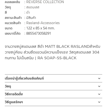
คอลเลคชั่น
REVERSE COLLECTION
วัสดุ
สแตนเลส
สี
ดำ
สถานะสินค้า
มีสินค้า
หมวดสินค้า
Rasland-Accessories
ขนาด
122 x 85 x 54 mm.
เลขบาร์โค้ด
8855473058291
จานวางสบู่สแตนเลส สีดำ MATT BLACK RASLANDสำหรับ
วางสบู่ก้อน ส่วนยึดแขวนมีความแข็งแรง วัสดุสแตนเลส 304
ทนทาน ไม่เป็นสนิม | RA SOAP-SS-BLACK
เรื่องน่ารู้เกี่ยวกับผลิตภัณฑ์
ที่ใส่สบู่ จานวางสบู่ ผลิตจากสแตนเลสเกรด 304 MATT BLACK
วัสดุ
ออกแบบสไตล์ร่วมสมัย
จานวางสบู่
วิธีการติดตั้ง
ผลิตจากสแตนเลสเกรด 304 ชุบสีดำ
จานวางสบู่สแตนเลส ที่ใส่สบู่ ใช้สำหรับวางสบู่ก้อนในห้องน้ำ ผลิตจากส
วิธีดูแลรักษา
แตนเลส เกรด 304 MATT BLACK หรือสีดำด้าน ทนทานแข็งแรง ต้าน