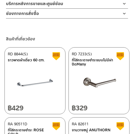
คำแนะนำในการดูแลรักษาผลิตภัณฑ์
การกัดกร่อนสูง และไม่ขึ้นสนิม การออกแบบให้ความรู้สึกร่วมสมัย
บริการหลังการขายและศูนย์ซ่อม
1. ไม่ทำสินค้าให้เกิดความเสียหายอื่น ๆ นอกจากการใช้งานปกติ เช่นไม่
ช่องทางออนไลน์
ช่องทางการสั่งซื้อ
ทำตก ไม่งัดหรือโยกสินค้าแรงๆ
– Email: contact@charnpaiboon.com
2. ทำความสะอาดสินค้าโดยการใช้ผ้านุ่มๆชุบน้ำหมาดๆแล้วเช็ดให้แห้ง
ร้านค้าตัวแทนจำหน่ายใกล้บ้านคุณ / Our Dealer
คลิกที่นี่
– LINE: @Rasland
3. ห้ามใช้สารเคมีที่มีฤทธิ์เป็นกรด ในการทำความสะอาด เนื่องจากผิว
ของสินค้าจะเสียหายได้
ร้านค้าออนไลน์ของชาญไพบูลย์ / Charnpaiboon Online Store
สินค้าที่เกี่ยวข้อง
4. ห้ามใช้แปรง วัสดุแข็ง หยาบ ห้ามใช้ฝอยขัดทำความสะอาด ขัดหรือถู
– Shopee
บนตัวสินค้า ซึ่งจะสร้างความเสียหายให้เกิดขึ้นกับผิวของสินค้าได้
–
Lazada
RD 8844(S)
RD 7233(S)
สินค้าลดราคา เคลียร์สต็อก
ส
–
ซื้อสินค้าชิ้นนี้บน Shopee
>>
คลิกที่นี่
<<
ราวพาดผ้าเดี่ยว 60 cm.
ที่ใส่กระดาษชำระแบบไม่มีฝา
ปิดMany
–
ซื้อสินค้าชิ้นนี้บน Lazada
>>
คลิกที่นี่
<<
ติดต่อพนักงานขาย / Contact Sales Staff
ศูนย์บริการและอะไหล่ กรุงเทพฯ
โทร: 02-285-5795
LINE:
@charnpaiboon.sales
662/61-62 ถนน พระราม3 แขวงบางโพงพาง เขตยานนาวา กรุงเทพฯ
10120
โทร: 02-358-0080 / 080-075-8668 / 091-545-0556
฿
429
฿
329
ศูนย์บริการและอะไหล่
RA 90511D
เชียงใหม่
RA 82611
สินค้าลดราคา เคลียร์สต็อก
ส
ที่ใส่กระดาษชำระ ROSE
จานวางสบู่ ANUTHORN