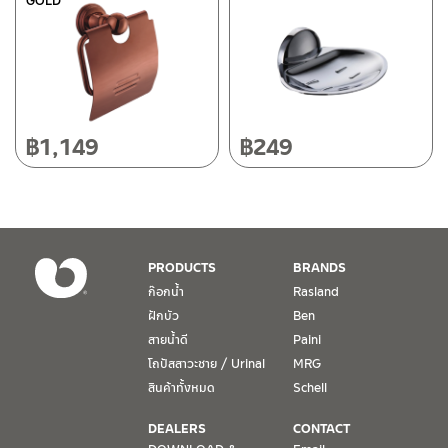
GOLD
118/33 โครงการอรสิริน ม.8 ต.สันปูเลย อ.ดอยสะเก็ด เชียงใหม่
ติดต่อ ชาญไพบูลย์ / Contact Us
คลิกที่นี่
50220
โทร: 080-075-2626
วันและเวลาทำการ
วันจันทร์ – วันศุกร์ เวลา 8:30-17:30 น.
฿
1,149
฿
249
วันเสาร์ เวลา 8:30-15:00 น.
หยุดวันอาทิตย์ และวันหยุดนักขัตฤกษ์
เงื่อนไขการรับประกันสินค้า
PRODUCTS
BRANDS
1. การรับประกัน จะต้องมีหลักฐานการซื้อ หรือ ใบเสร็จ โดยทางบริษัทฯ
ก๊อกน้ำ
Rasland
ขอตรวจสอบโดยนับวันซื้อขายเป็นสำคัญ ทางบริษัทฯ ไม่สามารถให้
ฝักบัว
Ben
เงื่อนไขการรับประกันสินค้าได้ หากไม่มีเอกสารดังกล่าว
สายน้ำดี
Paini
โถปัสสาวะชาย / Urinal
MRG
2. การรับประกันสินค้า จะรับประกันฉพาะสินค้าที่อยู่ในสภาพการใช้งาน
ปกติ หากมีตำหนิ ชำรุด ร้าว ตกพื้น หรือสภาพภายนอกอยู่ในสภาพที่ใช้
สินค้าทั้งหมด
Schell
งานไม่ได้ ทางบริษัทฯ ถือว่าไม่อยู่ในเงื่อนไขการรับประกัน
DEALERS
CONTACT