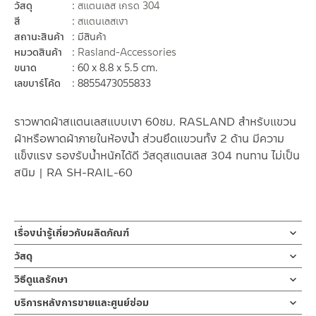
วัสดุ
สแตนเลส เกรด 304
สี
สแตนเลสเงา
สถานะสินค้า
มีสินค้า
หมวดสินค้า
Rasland-Accessories
ขนาด
60 x 8.8 x 5.5 cm.
เลขบาร์โค้ด
8855473055833
ราวพาดผ้าสแตนเลสแบบเงา 60ซม. RASLAND สำหรับแขวน
ผ้าหรือพาดผ้าภายในห้องน้ำ ส่วนยึดแขวนทั้ง 2 ด้าน มีความ
แข็งแรง รองรับน้ำหนักได้ดี วัสดุสแตนเลส 304 ทนทาน ไม่เป็น
สนิม | RA SH-RAIL-60
เรื่องน่ารู้เกี่ยวกับผลิตภัณฑ์
ราวพาดผ้าเช็ดตัว แบบราวเดียว ขนาดความยาว 60 ซม. ผลิตจากส
วัสดุ
แตนเลสเกรด 304 ชุบสีโครเมี่ยม ขายึดออกแบบสไตล์ร่วมสมัย
ราวพาดผ้า
วิธีดูแลรักษา
ผลิตจากสแตนเลสเกรด 304 ชุบสีโครเมี่ยม
ราวพาดผ้าเดี่ยว ยาว 60 ซม. สามารถพาดผ้าเช็ดตัว หรือ ผ้าเช็ดมือ
คำแนะนำในการดูแลรักษาผลิตภัณฑ์
บริการหลังการขายและศูนย์ซ่อม
ผลิตจาก สแตนเลส เกรด 304ชุบสีโครเมี่ยม ทนทานแข็งแรง ต้านการ
1. ไม่ทำสินค้าให้เกิดความเสียหายอื่น ๆ นอกจากการใช้งานปกติ เช่นไม่