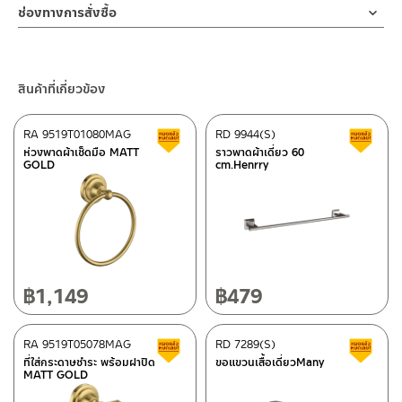
ช่องทางออนไลน์
กัดกร่อนสูง และไม่ขึ้นสนิม ส่วนยึดแขวนมีความแข็งแรง การออกแบบ
ช่องทางการสั่งซื้อ
ทำตก ไม่งัดหรือโยกสินค้าแรงๆ
– Email: contact@charnpaiboon.com
ให้ความรู้สึก ร่วมสมัย
2. ทำความสะอาดสินค้าโดยการใช้ผ้านุ่มๆชุบน้ำหมาดๆแล้วเช็ดให้แห้ง
ร้านค้าตัวแทนจำหน่ายใกล้บ้านคุณ / Our Dealer
คลิกที่นี่
– LINE: @Rasland
3. ห้ามใช้สารเคมีที่มีฤทธิ์เป็นกรด ในการทำความสะอาด เนื่องจากผิว
ของสินค้าจะเสียหายได้
ร้านค้าออนไลน์ของชาญไพบูลย์ / Charnpaiboon Online Store
สินค้าที่เกี่ยวข้อง
4. ห้ามใช้แปรง วัสดุแข็ง หยาบ ห้ามใช้ฝอยขัดทำความสะอาด ขัดหรือถู
– Shopee
บนตัวสินค้า ซึ่งจะสร้างความเสียหายให้เกิดขึ้นกับผิวของสินค้าได้
–
Lazada
RA 9519T01080MAG
RD 9944(S)
สินค้าลดราคา เคลียร์สต็อก
ส
–
ซื้อสินค้าชิ้นนี้บน Shopee
>>
คลิกที่นี่
<<
ห่วงพาดผ้าเช็ดมือ MATT
ราวพาดผ้าเดี่ยว 60
GOLD
cm.Henrry
–
ซื้อสินค้าชิ้นนี้บน Lazada
>>
คลิกที่นี่
<<
ติดต่อพนักงานขาย / Contact Sales Staff
ศูนย์บริการและอะไหล่ กรุงเทพฯ
โทร: 02-285-5795
LINE:
@charnpaiboon.sales
662/61-62 ถนน พระราม3 แขวงบางโพงพาง เขตยานนาวา กรุงเทพฯ
10120
โทร: 02-358-0080 / 080-075-8668 / 091-545-0556
฿
1,149
฿
479
ศูนย์บริการและอะไหล่
RA 9519T05078MAG
เชียงใหม่
RD 7289(S)
สินค้าลดราคา เคลียร์สต็อก
ส
ที่ใส่กระดาษชำระ พร้อมฝาปิด
ขอแขวนเสื้อเดี่ยวMany
MATT GOLD
118/33 โครงการอรสิริน ม.8 ต.สันปูเลย อ.ดอยสะเก็ด เชียงใหม่
ติดต่อ ชาญไพบูลย์ / Contact Us
คลิกที่นี่