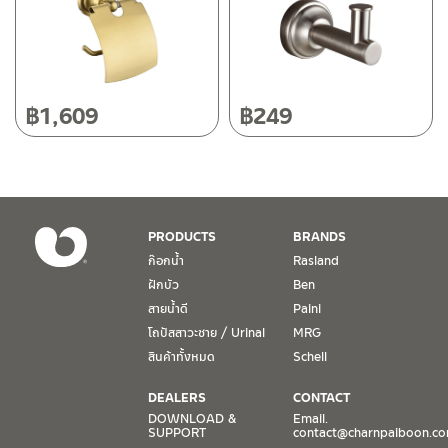
50220
โทร: 080-075-2626
วันและเวลาทำการ
วันจันทร์ – วันศุกร์ เวลา 8:30-17:30 น.
฿
1,609
฿
249
วันเสาร์ เวลา 8:30-15:00 น.
หยุดวันอาทิตย์ และวันหยุดนักขัตฤกษ์
เงื่อนไขการรับประกันสินค้า
PRODUCTS
BRANDS
1. การรับประกัน จะต้องมีหลักฐานการซื้อ หรือ ใบเสร็จ โดยทางบริษัทฯ
ก๊อกน้ำ
Rasland
ขอตรวจสอบโดยนับวันซื้อขายเป็นสำคัญ ทางบริษัทฯ ไม่สามารถให้
ฝักบัว
Ben
เงื่อนไขการรับประกันสินค้าได้ หากไม่มีเอกสารดังกล่าว
สายน้ำดี
Paini
โถปัสสาวะชาย / Urinal
MRG
2. การรับประกันสินค้า จะรับประกันฉพาะสินค้าที่อยู่ในสภาพการใช้งาน
ปกติ หากมีตำหนิ ชำรุด ร้าว ตกพื้น หรือสภาพภายนอกอยู่ในสภาพที่ใช้
สินค้าทั้งหมด
Schell
งานไม่ได้ ทางบริษัทฯ ถือว่าไม่อยู่ในเงื่อนไขการรับประกัน
DEALERS
CONTACT
3. การรับประกันสินค้า จะรับประกันเฉพาะชิ้นส่วนที่แจ้ง เช่น ก๊อกน้ำ จะ
DOWNLOAD &
Email.
SUPPORT
contact@charnpaiboon.c
รับประกันเฉพาะวาล์วก๊อกน้ำไม่รั่วซึม ดังนั้นการรับประกันจะเป็นการ