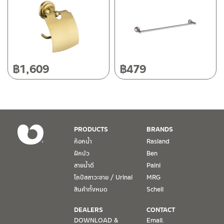
118/33 โครงการอรสิริน ม.8 ต.สันปูเลย อ.ดอยสะเก็ด เชียงใหม่
ติดต่อ ชาญไพบูลย์ / Contact Us
คลิกที่นี่
50220
โทร: 080-075-2626
วันและเวลาทำการ
วันจันทร์ – วันศุกร์ เวลา 8:30-17:30 น.
฿
1,609
฿
479
วันเสาร์ เวลา 8:30-15:00 น.
หยุดวันอาทิตย์ และวันหยุดนักขัตฤกษ์
เงื่อนไขการรับประกันสินค้า
PRODUCTS
BRANDS
1. การรับประกัน จะต้องมีหลักฐานการซื้อ หรือ ใบเสร็จ โดยทางบริษัทฯ
ก๊อกน้ำ
Rasland
ขอตรวจสอบโดยนับวันซื้อขายเป็นสำคัญ ทางบริษัทฯ ไม่สามารถให้
ฝักบัว
Ben
เงื่อนไขการรับประกันสินค้าได้ หากไม่มีเอกสารดังกล่าว
สายน้ำดี
Paini
โถปัสสาวะชาย / Urinal
MRG
2. การรับประกันสินค้า จะรับประกันฉพาะสินค้าที่อยู่ในสภาพการใช้งาน
ปกติ หากมีตำหนิ ชำรุด ร้าว ตกพื้น หรือสภาพภายนอกอยู่ในสภาพที่ใช้
สินค้าทั้งหมด
Schell
งานไม่ได้ ทางบริษัทฯ ถือว่าไม่อยู่ในเงื่อนไขการรับประกัน
DEALERS
CONTACT
3. การรับประกันสินค้า จะรับประกันเฉพาะชิ้นส่วนที่แจ้ง เช่น ก๊อกน้ำ จะ
DOWNLOAD &
Email.