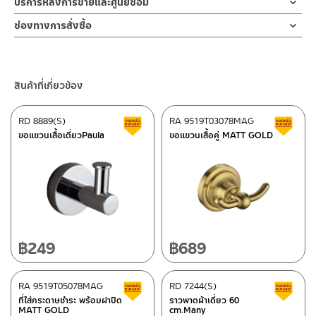
บริการหลังการขายและศูนย์ซ่อม
ผลิตจาก สแตนเลส เกรด 304 สี MATT BLACK หรือสีดำด้าน ทนทาน
1. ไม่ทำสินค้าให้เกิดความเสียหายอื่น ๆ นอกจากการใช้งานปกติ เช่นไม่
ช่องทางออนไลน์
แข็งแรง ต้านการกัดกร่อนสูง และไม่ขึ้นสนิม ส่วนยึดแขวนมีความแข็ง
ช่องทางการสั่งซื้อ
ทำตก ไม่งัดหรือโยกสินค้าแรงๆ
– Email: contact@charnpaiboon.com
แรง การออกแบบให้ความรู้สึก ร่วมสมัย
2. ทำความสะอาดสินค้าโดยการใช้ผ้านุ่มๆชุบน้ำหมาดๆแล้วเช็ดให้แห้ง
ร้านค้าตัวแทนจำหน่ายใกล้บ้านคุณ / Our Dealer
คลิกที่นี่
– LINE: @Rasland
3. ห้ามใช้สารเคมีที่มีฤทธิ์เป็นกรด ในการทำความสะอาด เนื่องจากผิว
ของสินค้าจะเสียหายได้
ร้านค้าออนไลน์ของชาญไพบูลย์ / Charnpaiboon Online Store
สินค้าที่เกี่ยวข้อง
4. ห้ามใช้แปรง วัสดุแข็ง หยาบ ห้ามใช้ฝอยขัดทำความสะอาด ขัดหรือถู
– Shopee
บนตัวสินค้า ซึ่งจะสร้างความเสียหายให้เกิดขึ้นกับผิวของสินค้าได้
–
Lazada
RD 8889(S)
RA 9519T03078MAG
สินค้าลดราคา เคลียร์สต็อก
ส
–
ซื้อสินค้าชิ้นนี้บน Shopee
>>
คลิกที่นี่
<<
ขอแขวนเสื้อเดี่ยวPaula
ขอแขวนเสื้อคู่ MATT GOLD
–
ซื้อสินค้าชิ้นนี้บน Lazada
>>
คลิกที่นี่
<<
ติดต่อพนักงานขาย / Contact Sales Staff
ศูนย์บริการและอะไหล่ กรุงเทพฯ
โทร: 02-285-5795
LINE:
@charnpaiboon.sales
662/61-62 ถนน พระราม3 แขวงบางโพงพาง เขตยานนาวา กรุงเทพฯ
10120
โทร: 02-358-0080 / 080-075-8668 / 091-545-0556
฿
249
฿
689
ศูนย์บริการและอะไหล่
RA 9519T05078MAG
เชียงใหม่
RD 7244(S)
สินค้าลดราคา เคลียร์สต็อก
ส
ที่ใส่กระดาษชำระ พร้อมฝาปิด
ราวพาดผ้าเดี่ยว 60
MATT GOLD
cm.Many