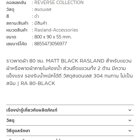
คอลเลคชั่น
REVERSE COLLECTION
วัสดุ
สแตนเลส
สี
ดำ
สถานะสินค้า
มีสินค้า
หมวดสินค้า
Rasland-Accessories
ขนาด
800 x 90 x 55 mm.
เลขบาร์โค้ด
8855473056977
ราวพาดผ้า 80 ซม. MATT BLACK RASLAND สำหรับแขวน
ผ้าหรือพาดผ้าภายในห้องน้ำ ส่วนยึดแขวนทั้ง 2 ด้าน มีความ
แข็งแรง รองรับน้ำหนักได้ดี วัสดุสแตนเลส 304 ทนทาน ไม่เป็น
สนิม | RA 80-BLACK
เรื่องน่ารู้เกี่ยวกับผลิตภัณฑ์
ราวพาดผ้าเช็ดตัว แบบราวเดียว ขนาดความยาว 80 ซม. ผลิตจากส
วัสดุ
แตนเลสเกรด 304 สี MATT BLACK ขายึดออกแบบสไตล์ร่วมสมัย
ราวพาดผ้า
วิธีดูแลรักษา
ผลิตจากสแตนเลสเกรด 304สี MATT BLACK
ราวพาดผ้าเดี่ยว ยาว 80 ซม. สามารถพาดผ้าเช็ดตัว หรือ ผ้าเช็ดมือ
คำแนะนำในการดูแลรักษาผลิตภัณฑ์