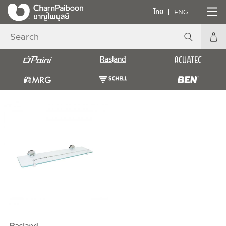
ไทย
ENG