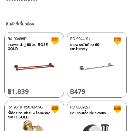
– Email: contact@charnpaiboon.com
ร้านค้าตัวแทนจำหน่ายใกล้บ้านคุณ / Our Dealer
คลิกที่นี่
– LINE: @Rasland
ร้านค้าออนไลน์ของชาญไพบูลย์ / Charnpaiboon Online Store
สินค้าที่เกี่ยวข้อง
– Shopee
–
Lazada
RA 90488D
RD 9944(S)
สินค้าลดราคา เคลียร์สต็อก
ส
ติดต่อพนักงานขาย / Contact Sales Staff
ราวพาดผ้าคู่ 60 ซม ROSE
ราวพาดผ้าเดี่ยว 60
GOLD
cm.Henrry
โทร: 02-285-5795
LINE:
@charnpaiboon.sales
ศูนย์บริการและอะไหล่ กรุงเทพฯ
662/61-62 ถนน พระราม3 แขวงบางโพงพาง เขตยานนาวา กรุงเทพฯ
10120
โทร: 02-358-0080 / 080-075-8668 / 091-545-0556
฿
1,839
฿
479
ติดต่อ ชาญไพบูลย์ / Contact Us
คลิกที่นี่
ศูนย์บริการและอะไหล่
RA 9519T05078MAG
เชียงใหม่
RD 8889(S)
สินค้าลดราคา เคลียร์สต็อก
ส
ที่ใส่กระดาษชำระ พร้อมฝาปิด
ขอแขวนเสื้อเดี่ยวPaula
MATT GOLD
118/33 โครงการอรสิริน ม.8 ต.สันปูเลย อ.ดอยสะเก็ด เชียงใหม่
50220