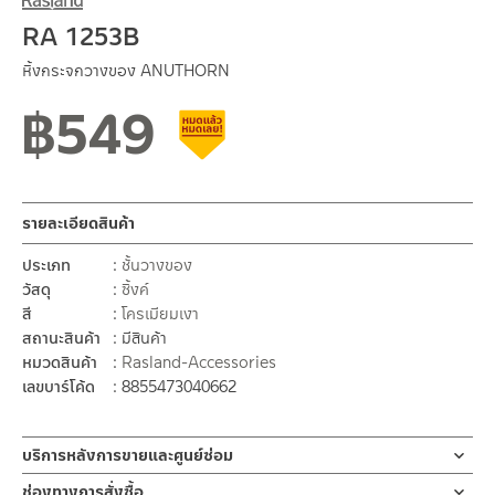
RA 1253B
หิ้งกระจกวางของ ANUTHORN
฿
549
สินค้าลดราคา เคลียร์สต็อก
รายละเอียดสินค้า
ประเภท
ชั้นวางของ
วัสดุ
ซิ้งค์
สี
โครเมียมเงา
สถานะสินค้า
มีสินค้า
หมวดสินค้า
Rasland-Accessories
เลขบาร์โค้ด
8855473040662
บริการหลังการขายและศูนย์ซ่อม
ช่องทางออนไลน์
ช่องทางการสั่งซื้อ