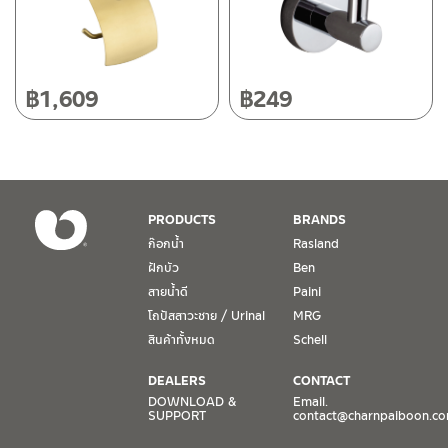
โทร: 080-075-2626
วันและเวลาทำการ
วันจันทร์ – วันศุกร์ เวลา 8:30-17:30 น.
฿
1,609
฿
249
วันเสาร์ เวลา 8:30-15:00 น.
หยุดวันอาทิตย์ และวันหยุดนักขัตฤกษ์
เงื่อนไขการรับประกันสินค้า
PRODUCTS
BRANDS
1. การรับประกัน จะต้องมีหลักฐานการซื้อ หรือ ใบเสร็จ โดยทางบริษัทฯ
ก๊อกน้ำ
Rasland
ขอตรวจสอบโดยนับวันซื้อขายเป็นสำคัญ ทางบริษัทฯ ไม่สามารถให้
ฝักบัว
Ben
เงื่อนไขการรับประกันสินค้าได้ หากไม่มีเอกสารดังกล่าว
สายน้ำดี
Paini
โถปัสสาวะชาย / Urinal
MRG
2. การรับประกันสินค้า จะรับประกันฉพาะสินค้าที่อยู่ในสภาพการใช้งาน
ปกติ หากมีตำหนิ ชำรุด ร้าว ตกพื้น หรือสภาพภายนอกอยู่ในสภาพที่ใช้
สินค้าทั้งหมด
Schell
งานไม่ได้ ทางบริษัทฯ ถือว่าไม่อยู่ในเงื่อนไขการรับประกัน
DEALERS
CONTACT
3. การรับประกันสินค้า จะรับประกันเฉพาะชิ้นส่วนที่แจ้ง เช่น ก๊อกน้ำ จะ
DOWNLOAD &
Email.
SUPPORT
contact@charnpaiboon.c
รับประกันเฉพาะวาล์วก๊อกน้ำไม่รั่วซึม ดังนั้นการรับประกันจะเป็นการ
เปลี่ยนเฉพาะชิ้นส่วนที่รับประกันนั้นๆ