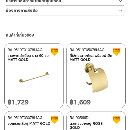
บริการหลังการขายและศูนย์ซ่อม
ขอแขวนเสื้อ ตะขอแขวนผ้าติดผนัง ตะขออเนกประสงค์ ออกแบบ 3 หัว
1.ไม่ทำสินค้าให้เกิดความเสียหายอื่น ๆ นอกจากการใช้งานปกติ เช่นไม่ทำ
ช่องทางออนไลน์
สามารถแขวนเสื้อ แขวนผ้าเช็ดตัวหรือผ้าเช็ดมือ และของใช้อเนกประ
ช่องทางการสั่งซื้อ
ตก ไม่งัดหรือโยกสินค้าแรงๆ
– Email: contact@charnpaiboon.com
สงค์อื่นๆ ผลิตจาก อลูมิเนียม คุณภาพดี ยากต่อการเกิดสนิม MATT
2.ทำความสะอาดสินค้าโดยการใช้ผ้านุ่มๆชุบน้ำหมาดๆแล้วเช็ดให้แห้ง
ร้านค้าตัวแทนจำหน่ายใกล้บ้านคุณ / Our Dealer
คลิกที่นี่
– LINE: @Rasland
BLACK หรือสีดำด้าน ทนทานแข็งแรง ต้านการกัดกร่อนสูง และไม่ขึ้น
3.ห้ามใช้สารเคมีที่มีฤทธิ์เป็นกรด ในการทำความสะอาด เนื่องจากผิวของ
สนิม ขอแขวนออกแบบให้ใช้งานได้อเนกประสงค์ ติดตั้งใช้งานได้ทั้งใน
สินค้าจะเสียหายได้
ร้านค้าออนไลน์ของชาญไพบูลย์ / Charnpaiboon Online Store
ห้องนอน หรือ ห้องน้ำ
สินค้าที่เกี่ยวข้อง
4.ห้ามใช้แปรง วัสดุแข็ง หยาบ ห้ามใช้ฝอยขัดทำความสะอาด ขัดหรือถู
– Shopee
บนตัวสินค้า ซึ่งจะสร้างความเสียหายให้เกิดขึ้นกับผิวของสินค้าได้
–
Lazada
RA 9519T01078MAG
RA 9519T05078MAG
สินค้าลดราคา เคลียร์สต็อก
ส
–
ซื้อสินค้าชิ้นนี้บน Shopee
>>
คลิกที่นี่
<<
ราวพาดผ้าเดี่ยว ยาว 60 ซม
ที่ใส่กระดาษชำระ พร้อมฝาปิด
MATT GOLD
MATT GOLD
–
ซื้อสินค้าชิ้นนี้บน Lazada
>>
คลิกที่นี่
<<
ติดต่อพนักงานขาย / Contact Sales Staff
ศูนย์บริการและอะไหล่ กรุงเทพฯ
โทร: 02-285-5795
LINE:
@charnpaiboon.sales
662/61-62 ถนน พระราม3 แขวงบางโพงพาง เขตยานนาวา กรุงเทพฯ
10120
โทร: 02-358-0080 / 080-075-8668 / 091-545-0556
฿
1,729
฿
1,609
ศูนย์บริการและอะไหล่
RA 9519T03078MAG
เชียงใหม่
RA 90566D
สินค้าลดราคา เคลียร์สต็อก
ส
ขอแขวนเสื้อคู่ MATT GOLD
ตะแกรงวางสบู่ ROSE
GOLD