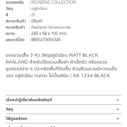
คอลเลคชั่น
REVERSE COLLECTION
วัสดุ
อลูมิเนียม
สี
ดำ
สถานะสินค้า
มีสินค้า
หมวดสินค้า
Rasland-Accessories
ขนาด
245 x 58 x 105 mm.
เลขบาร์โค้ด
8855473055345
ขอแขวนเสื้อ 3 หัว วัสดุอลูมิเนียม MATT BLACK
RASLAND สำหรับใช้แขวนเสื้อผ้า ผ้าเช็ดตัว หรือแขวน
อุปกรณ์ต่าง ๆ ประหยัดพื้นที่จัดเก็บ ส่วนยึดแขวนมีความแข็ง
แรง อลูมิเนียม ทนทาน ไม่เป็นสนิม | RA 1234-BLACK
เรื่องน่ารู้เกี่ยวกับผลิตภัณฑ์
ขอแขวนเสื้อ ตะขอแขวนผ้า ตะขอติดผนัง แบบ 3 หัว ผลิตจาก อลูมิ
วัสดุ
เนียม คุณภาพดี ยากต่อการเกิดสนิมสี MATT BLACK ออกแบบสไตล์
ขอแขวนเสื้อ
วิธีดูแลรักษา
ร่วมสมัย
ผลิตจากอลูมิเนียม ชุบสีดำ
คำแนะนำในการดูแลรักษาผลิตภัณฑ์