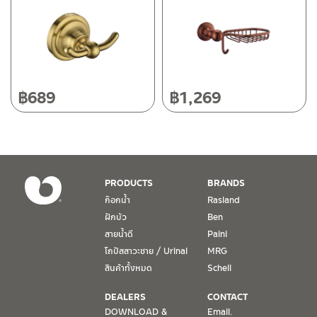
118/33 โครงการอรสิริน ม.8 ต.สันปูเลย อ.ดอยสะเก็ด เชียงใหม่
ติดต่อ ชาญไพบูลย์ / Contact Us
คลิกที่นี่
50220
โทร: 080-075-2626
วันและเวลาทำการ
วันจันทร์ – วันศุกร์ เวลา 8:30-17:30 น.
฿
689
฿
1,269
วันเสาร์ เวลา 8:30-15:00 น.
หยุดวันอาทิตย์ และวันหยุดนักขัตฤกษ์
เงื่อนไขการรับประกันสินค้า
PRODUCTS
BRANDS
1. การรับประกัน จะต้องมีหลักฐานการซื้อ หรือ ใบเสร็จ โดยทางบริษัทฯ
ก๊อกน้ำ
Rasland
ขอตรวจสอบโดยนับวันซื้อขายเป็นสำคัญ ทางบริษัทฯ ไม่สามารถให้
ฝักบัว
Ben
เงื่อนไขการรับประกันสินค้าได้ หากไม่มีเอกสารดังกล่าว
สายน้ำดี
Paini
โถปัสสาวะชาย / Urinal
MRG
2. การรับประกันสินค้า จะรับประกันฉพาะสินค้าที่อยู่ในสภาพการใช้งาน
ปกติ หากมีตำหนิ ชำรุด ร้าว ตกพื้น หรือสภาพภายนอกอยู่ในสภาพที่ใช้
สินค้าทั้งหมด
Schell
งานไม่ได้ ทางบริษัทฯ ถือว่าไม่อยู่ในเงื่อนไขการรับประกัน
DEALERS
CONTACT
3. การรับประกันสินค้า จะรับประกันเฉพาะชิ้นส่วนที่แจ้ง เช่น ก๊อกน้ำ จะ
DOWNLOAD &
Email.