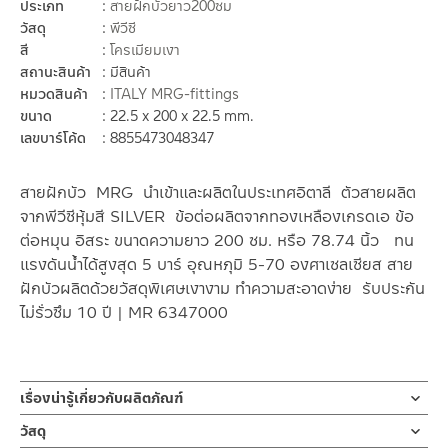
ประเภท
สายฝักบัวยาว200ซม
วัสดุ
พีวีซี
สี
โครเมียมเงา
สถานะสินค้า
มีสินค้า
หมวดสินค้า
ITALY MRG-fittings
ขนาด
22.5 x 200 x 22.5 mm.
เลขบาร์โค้ด
8855473048347
สายฝักบัว MRG นำเข้าและผลิตในประเทศอิตาลี ตัวสายผลิต
จากพีวีซีหุ้มสี SILVER ข้อต่อผลิตจากทองเหลืองเกรดเอ ข้อ
ต่อหมุน อิสระ ขนาดความยาว 200 ซม. หรือ 78.74 นิ้ว ทน
แรงดันน้ำได้สูงสุด 5 บาร์ อุณหภุมิ 5-70 องศาเซลเซียส สาย
ฝักบัวผลิตด้วยวัสดุพิเศษเงางาม ทำความสะอาดง่าย รับประกัน
ไม่รั่วซึม 10 ปี | MR 6347000
เรื่องน่ารู้เกี่ยวกับผลิตภัณฑ์
สายฝักบัว หรือสายฉีดชำระ ยาว 200 ซม หรือ 78.74 นิ้ว ตัวสายผลิต
วัสดุ
จากพีวีซีหุ้มสี SILVER ข้อต่อผลิตจากทองเหลืองขนาดมาตราฐาน