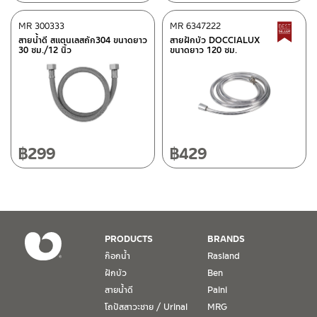
ศูนย์บริการและอะไหล่
MR 300333
เชียงใหม่
MR 6347222
B
สายน้ำดี สแตนเลสถัก304 ขนาดยาว
สายฝักบัว DOCCIALUX
30 ซม./12 นิ้ว
ขนาดยาว 120 ซม.
118/33 โครงการอรสิริน ม.8 ต.สันปูเลย อ.ดอยสะเก็ด เชียงใหม่
ติดต่อ ชาญไพบูลย์ / Contact Us
คลิกที่นี่
50220
โทร: 080-075-2626
วันและเวลาทำการ
วันจันทร์ – วันศุกร์ เวลา 8:30-17:30 น.
฿
299
฿
429
วันเสาร์ เวลา 8:30-15:00 น.
หยุดวันอาทิตย์ และวันหยุดนักขัตฤกษ์
เงื่อนไขการรับประกันสินค้า
PRODUCTS
BRANDS
1. การรับประกัน จะต้องมีหลักฐานการซื้อ หรือ ใบเสร็จ โดยทางบริษัทฯ
ก๊อกน้ำ
Rasland
ขอตรวจสอบโดยนับวันซื้อขายเป็นสำคัญ ทางบริษัทฯ ไม่สามารถให้
ฝักบัว
Ben
เงื่อนไขการรับประกันสินค้าได้ หากไม่มีเอกสารดังกล่าว
สายน้ำดี
Paini
โถปัสสาวะชาย / Urinal
MRG
2. การรับประกันสินค้า จะรับประกันฉพาะสินค้าที่อยู่ในสภาพการใช้งาน