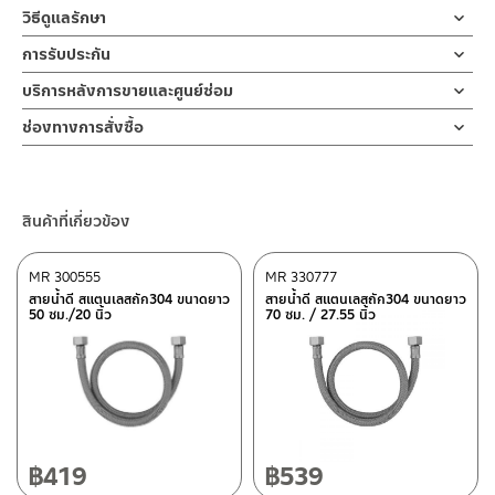
สายฝักบัว
วิธีดูแลรักษา
สามารถใส่กับข้อต่อขนาด 1/2 ” ตามมาตราฐานสากล ข้อต่อยาวต่อกับ
ตัวสายผลิตจากพีวีซีหุ้มสี SILVER ข้อต่อผลิตจากทองเหลือง
อุปกรณ์เช่นฝักบัวมือหรือหัวฉีดชำระ ข้อต่อสั้นต่อกับวาล์วน้ำ มา
คำแนะนำในการดูแลรักษาผลิตภัณฑ์
การรับประกัน
พร้อมประเก็นยาง 2 วง
1. ไม่ทำสินค้าให้เกิดความเสียหายอื่น ๆ นอกจากการใช้งานปกติ เช่นไม่
รับประกันสายไม่รั่ว 10 ปี
บริการหลังการขายและศูนย์ซ่อม
ทำตก ไม่งัดหรือโยกสินค้าแรงๆ
สายฝักบัว หรือ สายฉีดชำระ ผลิต100%ในประเทศอิตาลี่ สามารถใช้งาน
2. ทำความสะอาดสินค้าโดยการใช้ผ้านุ่มๆชุบน้ำหมาดๆแล้วเช็ดให้แห้ง
ช่องทางออนไลน์
ช่องทางการสั่งซื้อ
คู่กับฝักบัวอาบน้ำ/ฝักบัวมือหรือหัวฉีดชำระหรือเป็นสายต่อกับเครื่องทำ
3. ห้ามใช้สารเคมีที่มีฤทธิ์เป็นกรด ในการทำความสะอาด เนื่องจากผิว
– Email: contact@charnpaiboon.com
ร้านค้าตัวแทนจำหน่ายใกล้บ้านคุณ / Our Dealer
คลิกที่นี่
น้ำอุ่น หรือเรนทร์ชาวเวอร์ ข้อต่อหมุนได้รอบทำให้สายไม่บิด ตัวสายผ่าน
ของสินค้าจะเสียหายได้
– LINE: @Rasland
มาตราฐานใบรับรองจากทวีปยุโรปและผ่าน NSF จากอเมริกาโดยไม่มี
4. ห้ามใช้แปรง วัสดุแข็ง หยาบ ห้ามใช้ฝอยขัดทำความสะอาด ขัดหรือถู
ร้านค้าออนไลน์ของชาญไพบูลย์ / Charnpaiboon Online Store
กลิ่นยางหรือสารปนเปื้อนเมื่อน้ำผ่านสาย รับประกันสายไม่รั่ว 10 ปี
บนตัวสินค้า ซึ่งจะสร้างความเสียหายให้เกิดขึ้นกับผิวของสินค้าได้
สินค้าที่เกี่ยวข้อง
– Shopee
–
Lazada
MR 300555
MR 330777
–
ซื้อสินค้าชิ้นนี้บน Shopee
>>
คลิกที่นี่
<<
สายน้ำดี สแตนเลสถัก304 ขนาดยาว
สายน้ำดี สแตนเลสถัก304 ขนาดยาว
50 ซม./20 นิ้ว
70 ซม. / 27.55 นิ้ว
–
ซื้อสินค้าชิ้นนี้บน Lazada
>>
คลิกที่นี่
<<
ติดต่อพนักงานขาย / Contact Sales Staff
ศูนย์บริการและอะไหล่ กรุงเทพฯ
โทร: 02-285-5795
LINE:
@charnpaiboon.sales
662/61-62 ถนน พระราม3 แขวงบางโพงพาง เขตยานนาวา กรุงเทพฯ
10120
โทร: 02-358-0080 / 080-075-8668 / 091-545-0556
฿
419
฿
539