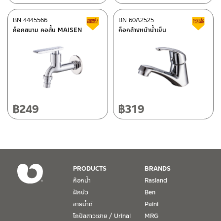
ศูนย์บริการและอะไหล่
BN 4445566
เชียงใหม่
BN 60A2525
สินค้าลดราคา เคลียร์สต็อก
ส
ก็อกสนาม คอสั้น MAISEN
ก็อกล้างหน้าน้ำเย็น
118/33 โครงการอรสิริน ม.8 ต.สันปูเลย อ.ดอยสะเก็ด เชียงใหม่
ติดต่อ ชาญไพบูลย์ / Contact Us
คลิกที่นี่
50220
โทร: 080-075-2626
วันและเวลาทำการ
วันจันทร์ – วันศุกร์ เวลา 8:30-17:30 น.
฿
249
฿
319
วันเสาร์ เวลา 8:30-15:00 น.
หยุดวันอาทิตย์ และวันหยุดนักขัตฤกษ์
เงื่อนไขการรับประกันสินค้า
PRODUCTS
BRANDS
1. การรับประกัน จะต้องมีหลักฐานการซื้อ หรือ ใบเสร็จ โดยทางบริษัทฯ
ก๊อกน้ำ
Rasland
ขอตรวจสอบโดยนับวันซื้อขายเป็นสำคัญ ทางบริษัทฯ ไม่สามารถให้
ฝักบัว
Ben
เงื่อนไขการรับประกันสินค้าได้ หากไม่มีเอกสารดังกล่าว
สายน้ำดี
Paini
โถปัสสาวะชาย / Urinal
MRG
2. การรับประกันสินค้า จะรับประกันฉพาะสินค้าที่อยู่ในสภาพการใช้งาน