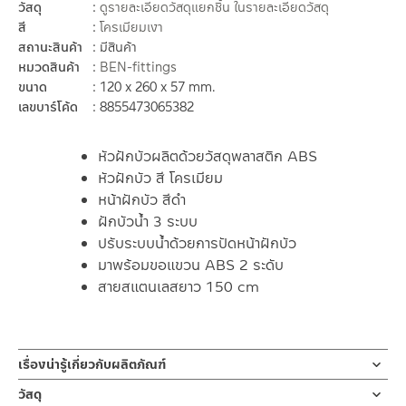
วัสดุ
ดูรายละเอียดวัสดุแยกชิ้น ในรายละเอียดวัสดุ
สี
โครเมียมเงา
สถานะสินค้า
มีสินค้า
หมวดสินค้า
BEN-fittings
ขนาด
120 x 260 x 57 mm.
เลขบาร์โค้ด
8855473065382
หัวฝักบัวผลิตด้วยวัสดุพลาสติก ABS
หัวฝักบัว สี โครเมียม
หน้าฝักบัว สีดำ
ฝักบัวน้ำ 3 ระบบ
ปรับระบบน้ำด้วยการปัดหน้าฝักบัว
มาพร้อมขอแขวน ABS 2 ระดับ
สายสแตนเลสยาว 150 cm
เรื่องน่ารู้เกี่ยวกับผลิตภัณฑ์
ฝักบัวมือพร้อมสายและขอแขวน 3 ระบบ BN D413-D5225
วัสดุ