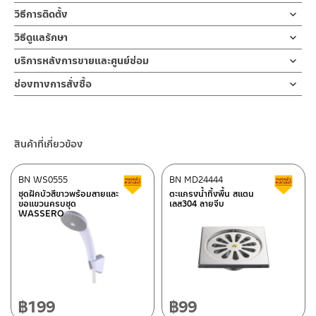
ฝักบัวมือ
วิธีการติดตั้ง
สีโครเมียมทำให้ห้องน้ำสวยงาม ด้วยชุดฝักบัวมือพร้อมสายและขอแขวน
ผลิตจากพลาสติก ABS
ทั้งชุดโครเมียม
ข้อแนะนำในการติดตั้ง
สำหรับ การติดตั้ง ก๊อกน้ำ วาล์วเปิดปิดน้ำ
วิธีดูแลรักษา
หัวฝักบัวผลิตจาก ABS น้ำหนักเบา ใช้งานสะดวก ติดตั้งสะดวกโดยเจาะ
ฝักบัว และ ชุดสายฉีดชำระ
สายฝักบัวขนาด 150 ซม.
คำแนะนำในการดูแลรักษาผลิตภัณฑ์
ผนัง
บริการหลังการขายและศูนย์ซ่อม
สำหรับการติดตั้งใหม่ ให้ไล่ฝุ่น เศษทราย เศษท่อ ออกจากท่อน้ำก่อนติด
ผลิตจากสแตนเลส
1. ไม่ทำสินค้าให้เกิดความเสียหายอื่น ๆ นอกจากการใช้งานปกติ เช่นไม่
หัวฝักบัวออกแบบเป็น 3 ระบบ สายผลิตจากสแตนเลส ขนาดความยาว
ตั้งสินค้า โดยปล่อยน้ำให้ไหลออกจากท่อนาน 1 นาที
ช่องทางออนไลน์
ช่องทางการสั่งซื้อ
ทำตก ไม่งัดหรือโยกสินค้าแรงๆ
150 ซม.
เพื่อให้แรงน้ำพัดพาเศษละอองต่างๆ ออกจากท่อน้ำ มิเช่นนั้นสิ่งสกปรก
– Email: contact@charnpaiboon.com
ขอแขวน
2. ทำความสะอาดสินค้าโดยการใช้ผ้านุ่มๆชุบน้ำหมาดๆแล้วเช็ดให้แห้ง
ร้านค้าตัวแทนจำหน่ายใกล้บ้านคุณ / Our Dealer
คลิกที่นี่
มาพร้อมขอแขวนกำแพง ABS ปรับได้ 2 ระดับ ในชุดมาพร้อมน็อตเพื่อ
จะเข้าไปภายในสินค้าและสร้างความเสียหายได้
– LINE: @Rasland
ผลิตจากพลาสติก ABS
3. ห้ามใช้สารเคมีที่มีฤทธิ์เป็นกรด ในการทำความสะอาด เนื่องจากผิว
ติดตั้ง
หากตรวจพบเศษละอองต่างๆในสินค้า จะไม่อยู่ในเงื่อนไขการรับประกัน
ของสินค้าจะเสียหายได้
ร้านค้าออนไลน์ของชาญไพบูลย์ / Charnpaiboon Online Store
สินค้าที่เกี่ยวข้อง
4. ห้ามใช้แปรง วัสดุแข็ง หยาบ ห้ามใช้ฝอยขัดทำความสะอาด ขัดหรือถู
–
Shopee
บนตัวสินค้า ซึ่งจะสร้างความเสียหายให้เกิดขึ้นกับผิวของสินค้าได้
–
Lazada
BN WS0555
BN MD24444
สินค้าลดราคา เคลียร์สต็อก
ส
–
ซื้อสินค้าชิ้นนี้บน Shopee
>>
คลิกที่นี่
<<
ชุดฝักบัวสีขาวพร้อมสายและ
ตะแกรงน้ำทิ้งพื้น สแตน
ขอแขวนครบชุด
เลส304 ลายจีบ
–
ซื้อสินค้าชิ้นนี้บน Lazada
>>
คลิกที่นี่
<<
WASSERO
ติดต่อพนักงานขาย / Contact Sales Staff
ศูนย์บริการและอะไหล่ กรุงเทพฯ
โทร: 02-285-5795
LINE:
@charnpaiboon.sales
662/61-62 ถนน พระราม3 แขวงบางโพงพาง เขตยานนาวา กรุงเทพฯ
10120
โทร: 02-358-0080 / 080-075-8668 / 091-545-0556
฿
199
฿
99