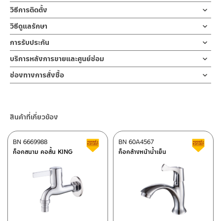
วัสดุ สแตนเลส เกรด 304
วิธีการติดตั้ง
สำหรับติดตั้งกับผนังในห้องน้ำ หรือ ในอาคาร ก๊อกคอสั้น ก็อกสนาม
แบบมีข้อต่อสายยาง วัสดุ สแตนเลส เกรด 304
ข้อแนะนำในการติดตั้ง
สำหรับ การติดตั้ง ก๊อกน้ำ วาล์วเปิดปิดน้ำ
วิธีดูแลรักษา
สี สแตนเลสด้าน แข็งแรงทนทาน ไม่เป็นสนิม ก้านเปิด-ปิดน้ำออกแบบ
ฝักบัว และ ชุดสายฉีดชำระ
คำแนะนำในการดูแลรักษาผลิตภัณฑ์
มือจับแบบก้านปัด ง่ายต่อการปล่อยสายน้ำชำระล้าง
การรับประกัน
สำหรับการติดตั้งใหม่ ให้ไล่ฝุ่น เศษทราย เศษท่อ ออกจากท่อน้ำก่อนติด
1. ไม่ทำสินค้าให้เกิดความเสียหายอื่น ๆ นอกจากการใช้งานปกติ เช่นไม่
ทำความสะอาด ทั้งยังสามารถติดตั้งได้ทั้งภายในห้องน้ำและภายในอาคาร
ตั้งสินค้า โดยปล่อยน้ำให้ไหลออกจากท่อนาน 1 นาที
รับประกันไส้วาล์วก๊อก ไม่รั่วซึม 10 ปี
บริการหลังการขายและศูนย์ซ่อม
ทำตก ไม่งัดหรือโยกสินค้าแรงๆ
บริเวณซักล้าง ปากก๊อกสำหรับต่อสายยาง
เพื่อให้แรงน้ำพัดพาเศษละอองต่างๆ ออกจากท่อน้ำ มิเช่นนั้นสิ่งสกปรก
2. ทำความสะอาดสินค้าโดยการใช้ผ้านุ่มๆชุบน้ำหมาดๆแล้วเช็ดให้แห้ง
ช่องทางออนไลน์
เพื่อเพิ่มประโยชน์การใช้งานอาทิ การรดน้ำต้นไม้ในสวนหรือล้างรถ
จะเข้าไปภายในสินค้าและสร้างความเสียหายได้
ช่องทางการสั่งซื้อ
3. ห้ามใช้สารเคมีที่มีฤทธิ์เป็นกรด ในการทำความสะอาด เนื่องจากผิว
– Email: contact@charnpaiboon.com
เป็นต้น เพื่อเป็นการยืนยันความคงทนของวาล์วน้ำ
หากตรวจพบเศษละอองต่างๆในสินค้า จะไม่อยู่ในเงื่อนไขการรับประกัน
ร้านค้าตัวแทนจำหน่ายใกล้บ้านคุณ / Our Dealer
คลิกที่นี่
ของสินค้าจะเสียหายได้
– LINE: @Rasland
รับประกันน้ำวาล์วไม่รั่วซึม 10 ปี
4. ห้ามใช้แปรง วัสดุแข็ง หยาบ ห้ามใช้ฝอยขัดทำความสะอาด ขัดหรือถู
ร้านค้าออนไลน์ของชาญไพบูลย์ / Charnpaiboon Online Store
บนตัวสินค้า ซึ่งจะสร้างความเสียหายให้เกิดขึ้นกับผิวของสินค้าได้
สินค้าที่เกี่ยวข้อง
– Shopee
–
Lazada
BN 6669988
BN 60A4567
สินค้าลดราคา เคลียร์สต็อก
ส
–
ซื้อสินค้าชิ้นนี้บน Shopee
>>
คลิกที่นี่
<<
ก็อกสนาม คอสั้น KING
ก็อกล้างหน้าน้ำเย็น
–
ซื้อสินค้าชิ้นนี้บน Lazada
>>
คลิกที่นี่
<<
ติดต่อพนักงานขาย / Contact Sales Staff
ศูนย์บริการและอะไหล่ กรุงเทพฯ
โทร: 02-285-5795
LINE:
@charnpaiboon.sales
662/61-62 ถนน พระราม3 แขวงบางโพงพาง เขตยานนาวา กรุงเทพฯ
10120