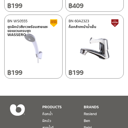
โทร: 02-358-0080 / 080-075-8668 / 091-545-0556
฿
199
฿
409
ศูนย์บริการและอะไหล่
BN WS0555
เชียงใหม่
BN 60A2323
สินค้าลดราคา เคลียร์สต็อก
ส
ชุดฝักบัวสีขาวพร้อมสายและ
ก็อกล้างหน้าน้ำเย็น
ขอแขวนครบชุด
118/33 โครงการอรสิริน ม.8 ต.สันปูเลย อ.ดอยสะเก็ด เชียงใหม่
WASSERO
ติดต่อ ชาญไพบูลย์ / Contact Us
คลิกที่นี่
50220
โทร: 080-075-2626
วันและเวลาทำการ
วันจันทร์ – วันศุกร์ เวลา 8:30-17:30 น.
฿
199
฿
199
วันเสาร์ เวลา 8:30-15:00 น.
หยุดวันอาทิตย์ และวันหยุดนักขัตฤกษ์
เงื่อนไขการรับประกันสินค้า
PRODUCTS
BRANDS
1. การรับประกัน จะต้องมีหลักฐานการซื้อ หรือ ใบเสร็จ โดยทางบริษัทฯ
ก๊อกน้ำ
Rasland
ขอตรวจสอบโดยนับวันซื้อขายเป็นสำคัญ ทางบริษัทฯ ไม่สามารถให้
ฝักบัว
Ben
เงื่อนไขการรับประกันสินค้าได้ หากไม่มีเอกสารดังกล่าว
สายน้ำดี
Paini