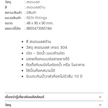
วัสดุ
สแตนเลส
สี
สแตนเลสด้าน
สถานะสินค้า
มีสินค้า
หมวดสินค้า
BEN-fittings
ขนาด
48 x 90 x 90 mm.
เลขบาร์โค้ด
8855473065184
สี สแตนเลสด้าน
วัสดุ สแตนเลส เกรด 304
เปิด – ปิดน้ำ แบบก้านปัด
ปลายก๊อกแบบต่อสายยางได้
ติดตั้งกับผนังในห้องน้ำ หรือ ในอาคาร
ใช้เป็นก๊อกสนามได้
รับประกันน้ำวาล์วก๊อกไม่รั่วซึม 10 ปี
เรื่องน่ารู้เกี่ยวกับผลิตภัณฑ์
ก๊อกเดี่ยวติดผนังคอสั้น BN A126-A8887
วัสดุ