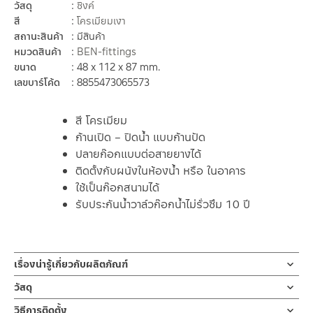
วัสดุ
ซิงค์
สี
โครเมียมเงา
สถานะสินค้า
มีสินค้า
หมวดสินค้า
BEN-fittings
ขนาด
48 x 112 x 87 mm.
เลขบาร์โค้ด
8855473065573
สี โครเมียม
ก้านเปิด – ปิดน้ำ แบบก้านปัด
ปลายก๊อกแบบต่อสายยางได้
ติดตั้งกับผนังในห้องน้ำ หรือ ในอาคาร
ใช้เป็นก๊อกสนามได้
รับประกันน้ำวาล์วก๊อกน้ำไม่รั่วซึม 10 ปี
เรื่องน่ารู้เกี่ยวกับผลิตภัณฑ์
ก๊อกเดี่ยวติดผนังคอสั้น โครเมียม BN A126-A3377
วัสดุ
วัสดุ ซิงค์
วิธีการติดตั้ง
สำหรับติดตั้งกับผนังในห้องน้ำ หรือ ในอาคาร ก๊อกคอสั้น ก็อกสนาม