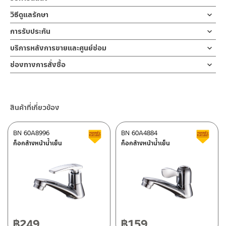
แบบมีข้อต่อสายยาง วัสดุ ซิงค์ สี โครเมียมเงางาม
ข้อแนะนำในการติดตั้ง
สำหรับ การติดตั้ง ก๊อกน้ำ วาล์วเปิดปิดน้ำ
วิธีดูแลรักษา
แข็งแรง ก้านเปิด-ปิดน้ำออกแบบมือจับแบบก้านปัด ง่ายต่อการปล่อย
ฝักบัว และ ชุดสายฉีดชำระ
คำแนะนำในการดูแลรักษาผลิตภัณฑ์
สายน้ำชำระล้าง ทำความสะอาด ทั้งยังสามารถ
การรับประกัน
สำหรับการติดตั้งใหม่ ให้ไล่ฝุ่น เศษทราย เศษท่อ ออกจากท่อน้ำก่อนติด
1. ไม่ทำสินค้าให้เกิดความเสียหายอื่น ๆ นอกจากการใช้งานปกติ เช่นไม่
ติดตั้งได้ทั้งภายในห้องน้ำและภายในอาคาร บริเวณซักล้าง ปากก๊อก
ตั้งสินค้า โดยปล่อยน้ำให้ไหลออกจากท่อนาน 1 นาที
รับประกันไส้วาล์วก๊อก ไม่รั่วซึม 10 ปี
บริการหลังการขายและศูนย์ซ่อม
ทำตก ไม่งัดหรือโยกสินค้าแรงๆ
สำหรับต่อสายยาง เพื่อเพิ่มประโยชน์การใช้งานอาทิ
เพื่อให้แรงน้ำพัดพาเศษละอองต่างๆ ออกจากท่อน้ำ มิเช่นนั้นสิ่งสกปรก
2. ทำความสะอาดสินค้าโดยการใช้ผ้านุ่มๆชุบน้ำหมาดๆแล้วเช็ดให้แห้ง
ช่องทางออนไลน์
การรดน้ำต้นไม้ในสวนหรือล้างรถ เป็นต้น เพื่อเป็นการยืนยันความคงทน
จะเข้าไปภายในสินค้าและสร้างความเสียหายได้
ช่องทางการสั่งซื้อ
3. ห้ามใช้สารเคมีที่มีฤทธิ์เป็นกรด ในการทำความสะอาด เนื่องจากผิว
– Email: contact@charnpaiboon.com
ของวาล์วน้ำ รับประกันน้ำวาล์วไม่รั่วซึม 10 ปี
หากตรวจพบเศษละอองต่างๆในสินค้า จะไม่อยู่ในเงื่อนไขการรับประกัน
ร้านค้าตัวแทนจำหน่ายใกล้บ้านคุณ / Our Dealer
คลิกที่นี่
ของสินค้าจะเสียหายได้
– LINE: @Rasland
4. ห้ามใช้แปรง วัสดุแข็ง หยาบ ห้ามใช้ฝอยขัดทำความสะอาด ขัดหรือถู
ร้านค้าออนไลน์ของชาญไพบูลย์ / Charnpaiboon Online Store
บนตัวสินค้า ซึ่งจะสร้างความเสียหายให้เกิดขึ้นกับผิวของสินค้าได้
สินค้าที่เกี่ยวข้อง
– Shopee
–
Lazada
BN 60A8996
BN 60A4884
สินค้าลดราคา เคลียร์สต็อก
ส
–
ซื้อสินค้าชิ้นนี้บน Shopee
>>
คลิกที่นี่
<<
ก็อกล้างหน้าน้ำเย็น
ก็อกล้างหน้าน้ำเย็น
–
ซื้อสินค้าชิ้นนี้บน Lazada
>>
คลิกที่นี่
<<
ติดต่อพนักงานขาย / Contact Sales Staff
ศูนย์บริการและอะไหล่ กรุงเทพฯ
โทร: 02-285-5795
LINE:
@charnpaiboon.sales
662/61-62 ถนน พระราม3 แขวงบางโพงพาง เขตยานนาวา กรุงเทพฯ
10120
โทร: 02-358-0080 / 080-075-8668 / 091-545-0556
฿
249
฿
159