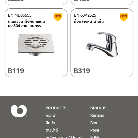
ศูนย์บริการและอะไหล่
BN MD35555
เชียงใหม่
BN 60A2525
สินค้าลดราคา เคลียร์สต็อก
ส
ตะแกรงน้ำทิ้งพื้น สแตน
ก็อกล้างหน้าน้ำเย็น
เลส304 ลายแถบตรง
118/33 โครงการอรสิริน ม.8 ต.สันปูเลย อ.ดอยสะเก็ด เชียงใหม่
ติดต่อ ชาญไพบูลย์ / Contact Us
คลิกที่นี่
50220
โทร: 080-075-2626
วันและเวลาทำการ
วันจันทร์ – วันศุกร์ เวลา 8:30-17:30 น.
฿
119
฿
319
วันเสาร์ เวลา 8:30-15:00 น.
หยุดวันอาทิตย์ และวันหยุดนักขัตฤกษ์
เงื่อนไขการรับประกันสินค้า
PRODUCTS
BRANDS
1. การรับประกัน จะต้องมีหลักฐานการซื้อ หรือ ใบเสร็จ โดยทางบริษัทฯ
ก๊อกน้ำ
Rasland
ขอตรวจสอบโดยนับวันซื้อขายเป็นสำคัญ ทางบริษัทฯ ไม่สามารถให้
ฝักบัว
Ben
เงื่อนไขการรับประกันสินค้าได้ หากไม่มีเอกสารดังกล่าว
สายน้ำดี
Paini
โถปัสสาวะชาย / Urinal
MRG