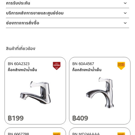
คำแนะนำในการดูแลรักษาผลิตภัณฑ์
ให้ปากก๊อกทำองศาการปล่อยได้อย่างเหมาะสม สะดวกในการชำระล้าง
การรับประกัน
สำหรับการติดตั้งใหม่ ให้ไล่ฝุ่น เศษทราย เศษท่อ ออกจากท่อน้ำก่อนติด
1. ไม่ทำสินค้าให้เกิดความเสียหายอื่น ๆ นอกจากการใช้งานปกติ เช่นไม่
การเปิดน้ำออกแบบมือจับเป็นก้านปัด ทำให้สะดวกในการเปิด-ปิด การ
ตั้งสินค้า โดยปล่อยน้ำให้ไหลออกจากท่อนาน 1 นาที เพื่อให้แรงน้ำพัด
รับประกันไส้วาล์ว ไม่รั่วซึม 10 ปี
บริการหลังการขายและศูนย์ซ่อม
ทำตก ไม่งัดหรือโยกสินค้าแรงๆ
ติดตั้งก็ง่ายด้วยตัวล็อกฐานก็อกที่แข็งแรงทนทาน ใช้เพียงมือหมุนล็อค
พาเศษละอองต่างๆ ออกจากท่อน้ำ มิเช่นนั้นสิ่งสกปรกจะเข้าไปภายใน
2. ทำความสะอาดสินค้าโดยการใช้ผ้านุ่มๆชุบน้ำหมาดๆแล้วเช็ดให้แห้ง
ช่องทางออนไลน์
เพื่อเป็นการยืนยันความคงทนของวาล์วน้ำ จึงกล้ารับประกัน 10 ปี เต็ม
สินค้าและสร้างความเสียหายได้ หากตรวจพบเศษละอองต่างๆในสินค้า
ช่องทางการสั่งซื้อ
3. ห้ามใช้สารเคมีที่มีฤทธิ์เป็นกรด ในการทำความสะอาด เนื่องจากผิว
– Email: contact@charnpaiboon.com
จะไม่อยู่ในเงื่อนไขการรับประกัน
ร้านค้าตัวแทนจำหน่ายใกล้บ้านคุณ / Our Dealer
คลิกที่นี่
ของสินค้าจะเสียหายได้
– LINE: @Rasland
4. ห้ามใช้แปรง วัสดุแข็ง หยาบ ห้ามใช้ฝอยขัดทำความสะอาด ขัดหรือถู
ร้านค้าออนไลน์ของชาญไพบูลย์ / Charnpaiboon Online Store
บนตัวสินค้า ซึ่งจะสร้างความเสียหายให้เกิดขึ้นกับผิวของสินค้าได้
สินค้าที่เกี่ยวข้อง
– Shopee
–
Lazada
BN 60A2323
BN 60A4567
สินค้าปรับราคาลดลง
ส
–
ซื้อสินค้าชิ้นนี้บน Shopee
>>
คลิกที่นี่
<<
ก็อกล้างหน้าน้ำเย็น
ก็อกล้างหน้าน้ำเย็น
–
ซื้อสินค้าชิ้นนี้บน Lazada
>>
คลิกที่นี่
<<
ติดต่อพนักงานขาย / Contact Sales Staff
ศูนย์บริการและอะไหล่ กรุงเทพฯ
โทร: 02-285-5795
LINE:
@charnpaiboon.sales
662/61-62 ถนน พระราม3 แขวงบางโพงพาง เขตยานนาวา กรุงเทพฯ
10120
โทร: 02-358-0080 / 080-075-8668 / 091-545-0556
฿
199
฿
409
ศูนย์บริการและอะไหล่
BN 6667788
เชียงใหม่
BN MD24AAAA
สินค้าลดราคา เคลียร์สต็อก
ส