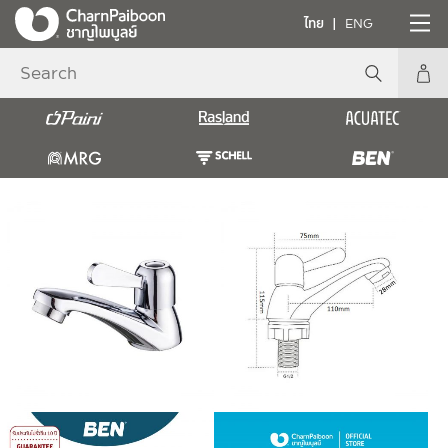
ไทย
ENG