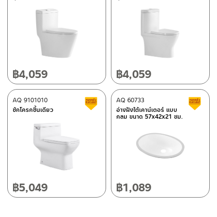
โทร: 02-285-5795
LINE:
@charnpaiboon.sales
ศูนย์บริการและอะไหล่ กรุงเทพฯ
662/61-62 ถนน พระราม3 แขวงบางโพงพาง เขตยานนาวา กรุงเทพฯ
10120
โทร: 02-358-0080 / 080-075-8668 / 091-545-0556
฿
4,059
฿
4,059
ติดต่อ ชาญไพบูลย์ / Contact Us
คลิกที่นี่
ศูนย์บริการและอะไหล่
AQ 9101010
เชียงใหม่
AQ 60733
สินค้าลดราคา เคลียร์สต็อก
ส
ชักโครกชิ้นเดียว
อ่างฝังใต้เคาน์เตอร์ แบบ
กลม ขนาด 57x42x21 ซม.
118/33 โครงการอรสิริน ม.8 ต.สันปูเลย อ.ดอยสะเก็ด เชียงใหม่
50220
โทร: 080-075-2626
วันและเวลาทำการ
วันจันทร์ – วันศุกร์ เวลา 8:30-17:30 น.
฿
5,049
฿
1,089
วันเสาร์ เวลา 8:30-15:00 น.
หยุดวันอาทิตย์ และวันหยุดนักขัตฤกษ์