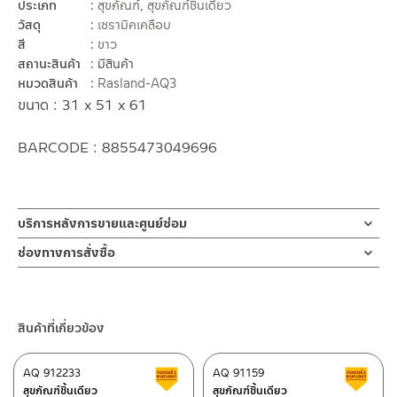
ประเภท
สุขภัณฑ์
,
สุขภัณฑ์ชิ้นเดียว
วัสดุ
เซรามิคเคลือบ
สี
ขาว
สถานะสินค้า
มีสินค้า
หมวดสินค้า
Rasland-AQ3
ขนาด : 31 x 51 x 61
BARCODE : 8855473049696
บริการหลังการขายและศูนย์ซ่อม
ช่องทางออนไลน์
ช่องทางการสั่งซื้อ
– Email: contact@charnpaiboon.com
ร้านค้าตัวแทนจำหน่ายใกล้บ้านคุณ / Our Dealer
คลิกที่นี่
– LINE: @Rasland
ร้านค้าออนไลน์ของชาญไพบูลย์ / Charnpaiboon Online Store
สินค้าที่เกี่ยวข้อง
– Shopee
–
Lazada
AQ 912233
AQ 91159
สินค้าลดราคา เคลียร์สต็อก
ส
ติดต่อพนักงานขาย / Contact Sales Staff
สุขภัณฑ์ชิ้นเดียว
สุขภัณฑ์ชิ้นเดียว