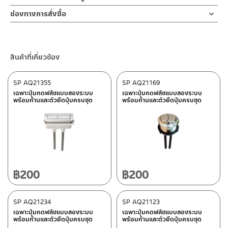
ช่องทางออนไลน์
ช่องทางการสั่งซื้อ
– Email: contact@charnpaiboon.com
ร้านค้าตัวแทนจำหน่ายใกล้บ้านคุณ / Our Dealer
คลิกที่นี่
– LINE: @Rasland
ร้านค้าออนไลน์ของชาญไพบูลย์ / Charnpaiboon Online Store
สินค้าที่เกี่ยวข้อง
– Shopee
–
Lazada
SP AQ21355
SP AQ21169
ติดต่อพนักงานขาย / Contact Sales Staff
เฉพาะปุ่มกดฟลัชแบบสองระบบ
เฉพาะปุ่มกดฟลัชแบบสองระบบ
พร้อมก้านและตัวยึดปุ่มครบชุด
พร้อมก้านและตัวยึดปุ่มครบชุด
โทร: 02-285-5795
LINE:
@charnpaiboon.sales
ศูนย์บริการและอะไหล่ กรุงเทพฯ
662/61-62 ถนน พระราม3 แขวงบางโพงพาง เขตยานนาวา กรุงเทพฯ
10120
โทร: 02-358-0080 / 080-075-8668 / 091-545-0556
฿
200
฿
200
ติดต่อ ชาญไพบูลย์ / Contact Us
คลิกที่นี่
ศูนย์บริการและอะไหล่
SP AQ21234
เชียงใหม่
SP AQ21123
เฉพาะปุ่มกดฟลัชแบบสองระบบ
เฉพาะปุ่มกดฟลัชแบบสองระบบ
พร้อมก้านและตัวยึดปุ่มครบชุด
พร้อมก้านและตัวยึดปุ่มครบชุด
118/33 โครงการอรสิริน ม.8 ต.สันปูเลย อ.ดอยสะเก็ด เชียงใหม่