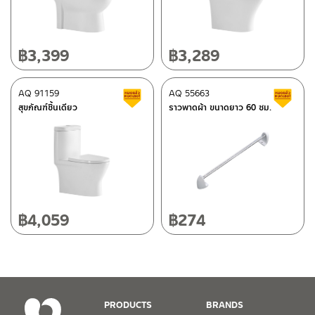
662/61-62 ถนน พระราม3 แขวงบางโพงพาง เขตยานนาวา กรุงเทพฯ
10120
โทร: 02-358-0080 / 080-075-8668 / 091-545-0556
฿
3,399
฿
3,289
ติดต่อ ชาญไพบูลย์ / Contact Us
คลิกที่นี่
ศูนย์บริการและอะไหล่
AQ 91159
เชียงใหม่
AQ 55663
สินค้าลดราคา เคลียร์สต็อก
ส
สุขภัณฑ์ชิ้นเดียว
ราวพาดผ้า ขนาดยาว 60 ซม.
118/33 โครงการอรสิริน ม.8 ต.สันปูเลย อ.ดอยสะเก็ด เชียงใหม่
50220
โทร: 080-075-2626
วันและเวลาทำการ
วันจันทร์ – วันศุกร์ เวลา 8:30-17:30 น.
฿
4,059
฿
274
วันเสาร์ เวลา 8:30-15:00 น.
หยุดวันอาทิตย์ และวันหยุดนักขัตฤกษ์
เงื่อนไขการรับประกันสินค้า
PRODUCTS
BRANDS