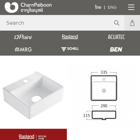
ไทย
ENG