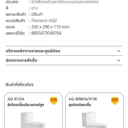
ประเภท
อ่างล้างหน้าเซรามิคแบบแขวนขนาดกลาง
สี
ขาว
สถานะสินค้า
มีสินค้า
หมวดสินค้า
Rasland-AQ2
ขนาด
335 x 290 x 115 mm.
เลขบาร์โค้ด
8855473049764
บริการหลังการขายและศูนย์ซ่อม
ช่องทางออนไลน์
ช่องทางการสั่งซื้อ
– Email: contact@charnpaiboon.com
ร้านค้าตัวแทนจำหน่ายใกล้บ้านคุณ / Our Dealer
คลิกที่นี่
– LINE: @Rasland
ร้านค้าออนไลน์ของชาญไพบูลย์ / Charnpaiboon Online Store
สินค้าที่เกี่ยวข้อง
– Shopee
–
Lazada
AQ 91234
AQ 909654/9136
สินค้าลดราคา เคลียร์สต็อก
ส
ติดต่อพนักงานขาย / Contact Sales Staff
ชักโครกชิ้นเดียวแทงค์สูง
สุขภัณฑ์สองชิ้น
โทร: 02-285-5795
LINE:
@charnpaiboon.sales
ศูนย์บริการและอะไหล่ กรุงเทพฯ