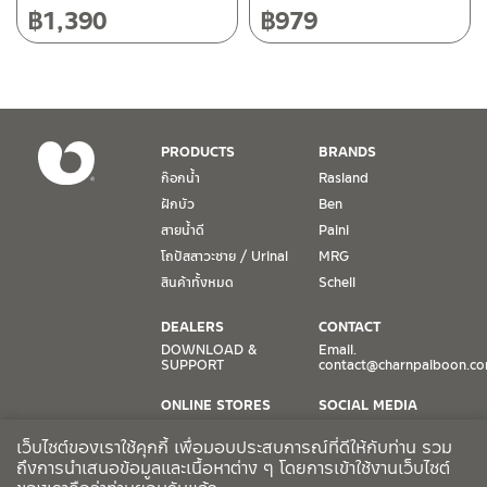
วันจันทร์ – วันศุกร์ เวลา 8:30-17:30 น.
฿
1,390
฿
979
วันเสาร์ เวลา 8:30-15:00 น.
หยุดวันอาทิตย์ และวันหยุดนักขัตฤกษ์
เงื่อนไขการรับประกันสินค้า
PRODUCTS
BRANDS
1. การรับประกัน จะต้องมีหลักฐานการซื้อ หรือ ใบเสร็จ โดยทางบริษัทฯ
ก๊อกน้ำ
Rasland
ขอตรวจสอบโดยนับวันซื้อขายเป็นสำคัญ ทางบริษัทฯ ไม่สามารถให้
ฝักบัว
Ben
เงื่อนไขการรับประกันสินค้าได้ หากไม่มีเอกสารดังกล่าว
สายน้ำดี
Paini
โถปัสสาวะชาย / Urinal
MRG
2. การรับประกันสินค้า จะรับประกันฉพาะสินค้าที่อยู่ในสภาพการใช้งาน
ปกติ หากมีตำหนิ ชำรุด ร้าว ตกพื้น หรือสภาพภายนอกอยู่ในสภาพที่ใช้
สินค้าทั้งหมด
Schell
งานไม่ได้ ทางบริษัทฯ ถือว่าไม่อยู่ในเงื่อนไขการรับประกัน
DEALERS
CONTACT
3. การรับประกันสินค้า จะรับประกันเฉพาะชิ้นส่วนที่แจ้ง เช่น ก๊อกน้ำ จะ
DOWNLOAD &
Email.
SUPPORT
contact@charnpaiboon.c
รับประกันเฉพาะวาล์วก๊อกน้ำไม่รั่วซึม ดังนั้นการรับประกันจะเป็นการ
เปลี่ยนเฉพาะชิ้นส่วนที่รับประกันนั้นๆ
ONLINE STORES
SOCIAL MEDIA
Lazada
TikTok
4. ในกรณีที่ทางบริษัทฯ ต้องชดเชยสินค้าชิ้นใหม่ให้ลูกค้า ทางบริษัทฯ จะ
เว็บไซต์ของเราใช้คุกกี้ เพื่อมอบประสบการณ์ที่ดีให้กับท่าน รวม
Shopee
Facebook
ไม่ได้จัดหาช่างในการติดตั้งใหม่ หรือจัดหาช่างในการรื้อถอนสินค้าที่เสีย
ถึงการนำเสนอข้อมูลและเนื้อหาต่าง ๆ โดยการเข้าใช้งานเว็บไซต์