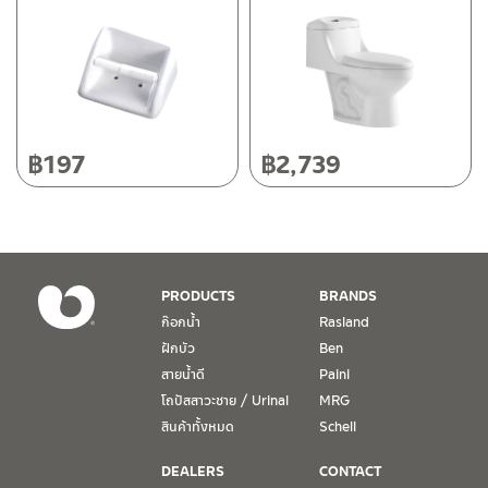
118/33 โครงการอรสิริน ม.8 ต.สันปูเลย อ.ดอยสะเก็ด เชียงใหม่
50220
โทร: 080-075-2626
วันและเวลาทำการ
วันจันทร์ – วันศุกร์ เวลา 8:30-17:30 น.
฿
197
฿
2,739
วันเสาร์ เวลา 8:30-15:00 น.
หยุดวันอาทิตย์ และวันหยุดนักขัตฤกษ์
เงื่อนไขการรับประกันสินค้า
PRODUCTS
BRANDS
1. การรับประกัน จะต้องมีหลักฐานการซื้อ หรือ ใบเสร็จ โดยทางบริษัทฯ
ก๊อกน้ำ
Rasland
ขอตรวจสอบโดยนับวันซื้อขายเป็นสำคัญ ทางบริษัทฯ ไม่สามารถให้
ฝักบัว
Ben
เงื่อนไขการรับประกันสินค้าได้ หากไม่มีเอกสารดังกล่าว
สายน้ำดี
Paini
โถปัสสาวะชาย / Urinal
MRG
2. การรับประกันสินค้า จะรับประกันฉพาะสินค้าที่อยู่ในสภาพการใช้งาน
ปกติ หากมีตำหนิ ชำรุด ร้าว ตกพื้น หรือสภาพภายนอกอยู่ในสภาพที่ใช้
สินค้าทั้งหมด
Schell
งานไม่ได้ ทางบริษัทฯ ถือว่าไม่อยู่ในเงื่อนไขการรับประกัน
DEALERS
CONTACT