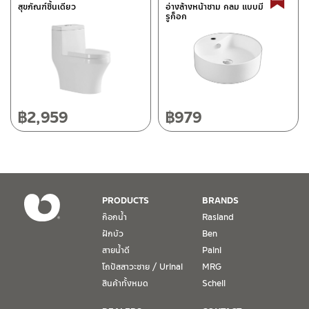
สุขภัณฑ์ชิ้นเดียว
อ่างล้างหน้าชาม กลม แบบมี
รูก็อก
118/33 โครงการอรสิริน ม.8 ต.สันปูเลย อ.ดอยสะเก็ด เชียงใหม่
50220
โทร: 080-075-2626
วันและเวลาทำการ
วันจันทร์ – วันศุกร์ เวลา 8:30-17:30 น.
฿
2,959
฿
979
วันเสาร์ เวลา 8:30-15:00 น.
หยุดวันอาทิตย์ และวันหยุดนักขัตฤกษ์
เงื่อนไขการรับประกันสินค้า
PRODUCTS
BRANDS
1. การรับประกัน จะต้องมีหลักฐานการซื้อ หรือ ใบเสร็จ โดยทางบริษัทฯ
ก๊อกน้ำ
Rasland
ขอตรวจสอบโดยนับวันซื้อขายเป็นสำคัญ ทางบริษัทฯ ไม่สามารถให้
ฝักบัว
Ben
เงื่อนไขการรับประกันสินค้าได้ หากไม่มีเอกสารดังกล่าว
สายน้ำดี
Paini
โถปัสสาวะชาย / Urinal
MRG
2. การรับประกันสินค้า จะรับประกันฉพาะสินค้าที่อยู่ในสภาพการใช้งาน
ปกติ หากมีตำหนิ ชำรุด ร้าว ตกพื้น หรือสภาพภายนอกอยู่ในสภาพที่ใช้
สินค้าทั้งหมด
Schell
งานไม่ได้ ทางบริษัทฯ ถือว่าไม่อยู่ในเงื่อนไขการรับประกัน