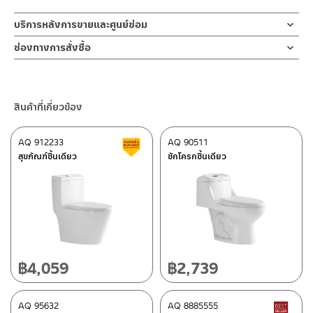
บริการหลังการขายและศูนย์ซ่อม
ช่องทางออนไลน์
ช่องทางการสั่งซื้อ
– Email: contact@charnpaiboon.com
ร้านค้าตัวแทนจำหน่ายใกล้บ้านคุณ / Our Dealer
คลิกที่นี่
– LINE: @Rasland
ร้านค้าออนไลน์ของชาญไพบูลย์ / Charnpaiboon Online Store
สินค้าที่เกี่ยวข้อง
– Shopee
–
Lazada
AQ 912233
AQ 90511
สินค้าลดราคา เคลียร์สต็อก
ติดต่อพนักงานขาย / Contact Sales Staff
สุขภัณฑ์ชิ้นเดียว
ชักโครกชิ้นเดียว
โทร: 02-285-5795
LINE:
@charnpaiboon.sales
ศูนย์บริการและอะไหล่ กรุงเทพฯ
662/61-62 ถนน พระราม3 แขวงบางโพงพาง เขตยานนาวา กรุงเทพฯ
10120
โทร: 02-358-0080 / 080-075-8668 / 091-545-0556
฿
4,059
฿
2,739
ติดต่อ ชาญไพบูลย์ / Contact Us
คลิกที่นี่
ศูนย์บริการและอะไหล่
AQ 95632
เชียงใหม่
AQ 8885555
B