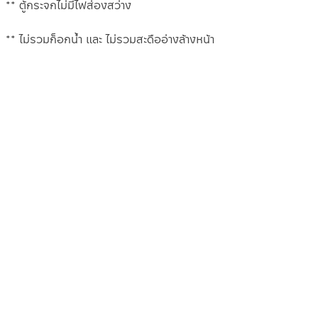
** ตู้กระจกไม่มีไฟส่องสว่าง
** ไม่รวมก็อกน้ำ และ ไม่รวมสะดืออ่างล้างหน้า