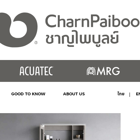
GOOD TO KNOW
ABOUT US
ไทย
E
MY ACCOUNT