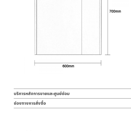
บริการหลังการขายและศูนย์ซ่อม
ช่องทางออนไลน์
ช่องทางการสั่งซื้อ
– Email: contact@charnpaiboon.com
ร้านค้าตัวแทนจำหน่ายใกล้บ้านคุณ / Our Dealer
คลิกที่นี่
– LINE: @Rasland
ร้านค้าออนไลน์ของชาญไพบูลย์ / Charnpaiboon Online Store
– Shopee