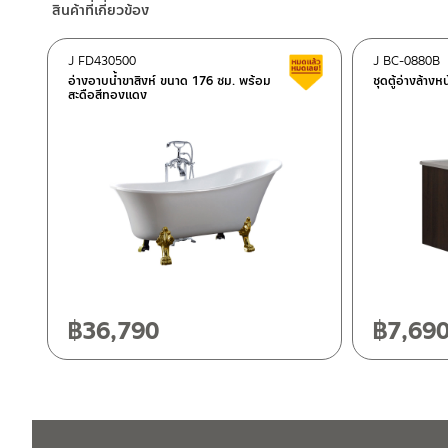
สินค้าที่เกี่ยวข้อง
–
Lazada
ติดต่อพนักงานขาย / Contact Sales Staff
J FD430500
J BC-0880B
สินค้าลดราคา เคลียร์ส
โทร: 02-285-5795
อ่างอาบน้ำขาสิงห์ ขนาด 176 ซม. พร้อม
ชุดตู้อ่างล้าง
สะดือสีทองแดง
LINE:
@charnpaiboon.sales
ศูนย์บริการและอะไหล่ กรุงเทพฯ
662/61-62 ถนน พระราม3 แขวงบางโพงพาง เขตยานนาวา กรุงเทพ
โทร: 02-358-0080 / 080-075-8668 / 091-545-0556
ศูนย์บริการและอะไหล่
เชียงใหม่
ติดต่อ ชาญไพบูลย์ / Contact Us
คลิกที่นี่
118/33 โครงการอรสิริน ม.8 ต.สันปูเลย อ.ดอยสะเก็ด เชียงใหม่ 502
โทร: 080-075-2626
฿
36,790
฿
7,69
วันและเวลาทำการ
วันจันทร์ – วันศุกร์ เวลา 8:30-17:30 น.
วันเสาร์ เวลา 8:30-15:00 น.
หยุดวันอาทิตย์ และวันหยุดนักขัตฤกษ์