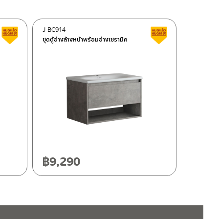
J BC914
สินค้าลดราคา เคลียร์สต็อก
สินค้าลดราคา เคลี
ชุดตู้อ่างล้างหน้าพร้อมอ่างเซรามิค
฿
9,290