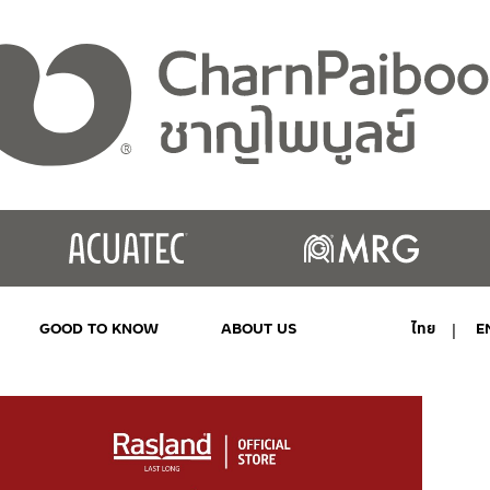
GOOD TO KNOW
ABOUT US
ไทย
E
MY ACCOUNT