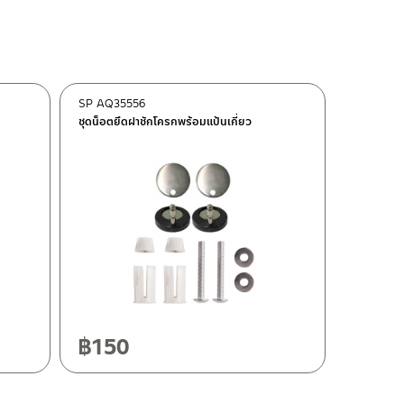
SP AQ35556
ชุดน็อตยึดฝาชักโครกพร้อมแป้นเกี่ยว
฿
150