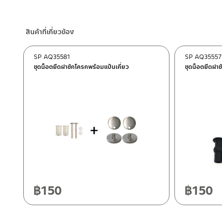
ร้านค้าออนไลน์ของชาญไพบูลย์ / Charnpaiboon Online Store
– Shopee
สินค้าที่เกี่ยวข้อง
–
Lazada
ติดต่อพนักงานขาย / Contact Sales Staff
SP AQ35581
SP AQ35557
โทร: 02-285-5795
ชุดน็อตยึดฝาชักโครกพร้อมแป้นเกี่ยว
ชุดน็อตยึดฝาช
LINE:
@charnpaiboon.sales
ศูนย์บริการและอะไหล่ กรุงเทพฯ
662/61-62 ถนน พระราม3 แขวงบางโพงพาง เขตยานนาวา กรุงเทพ
โทร: 02-358-0080 / 080-075-8668 / 091-545-0556
ศูนย์บริการและอะไหล่
เชียงใหม่
ติดต่อ ชาญไพบูลย์ / Contact Us
คลิกที่นี่
118/33 โครงการอรสิริน ม.8 ต.สันปูเลย อ.ดอยสะเก็ด เชียงใหม่ 502
โทร: 080-075-2626
฿
150
฿
150
วันและเวลาทำการ