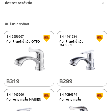
ช่องทางออนไลน์
สนิม ช่วยเก็บของให้เป็นระเบียบ ส่วนยึดมีความแข็งแรง การออกแบบ
ช่องทางการสั่งซื้อ
ทำตก ไม่งัดหรือโยกสินค้าแรงๆ
– Email: contact@charnpaiboon.com
ให้ความรู้สึกทันสมัย
2. ทำความสะอาดสินค้าโดยการใช้ผ้านุ่มๆชุบน้ำหมาดๆแล้วเช็ดให้แห้ง
ร้านค้าตัวแทนจำหน่ายใกล้บ้านคุณ / Our Dealer
คลิกที่นี่
– LINE: @Rasland
3. ห้ามใช้สารเคมีที่มีฤทธิ์เป็นกรด ในการทำความสะอาด เนื่องจากผิว
ของสินค้าจะเสียหายได้
ร้านค้าออนไลน์ของชาญไพบูลย์ / Charnpaiboon Online Store
สินค้าที่เกี่ยวข้อง
4. ห้ามใช้แปรง วัสดุแข็ง หยาบ ห้ามใช้ฝอยขัดทำความสะอาด ขัดหรือถู
–
Shopee
บนตัวสินค้า ซึ่งจะสร้างความเสียหายให้เกิดขึ้นกับผิวของสินค้าได้
–
Lazada
BN 5556667
BN 4441234
สินค้าลดราคา เคลียร์สต็อก
ส
–
ซื้อสินค้าชิ้นนี้บน Shopee
>>
คลิกที่นี่
<<
ก็อกล้างหน้าน้ำเย็น OTTO
ก็อกล้างหน้าน้ำเย็น
MAISEN
–
ซื้อสินค้าชิ้นนี้บน Lazada
>>
คลิกที่นี่
<<
ติดต่อพนักงานขาย / Contact Sales Staff
ศูนย์บริการและอะไหล่ กรุงเทพฯ
โทร: 02-285-5795
LINE:
@charnpaiboon.sales
662/61-62 ถนน พระราม3 แขวงบางโพงพาง เขตยานนาวา กรุงเทพฯ
10120
โทร: 02-358-0080 / 080-075-8668 / 091-545-0556
฿
319
฿
299
ศูนย์บริการและอะไหล่
BN 4445566
เชียงใหม่
BN 70B6374
สินค้าลดราคา เคลียร์สต็อก
ส
ก็อกสนาม คอสั้น MAISEN
ก็อกสนาม คอสั้น
118/33 โครงการอรสิริน ม.8 ต.สันปูเลย อ.ดอยสะเก็ด เชียงใหม่
ติดต่อ ชาญไพบูลย์ / Contact Us
คลิกที่นี่
50220