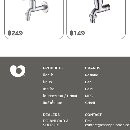
โทร: 080-075-2626
วันและเวลาทำการ
วันจันทร์ – วันศุกร์ เวลา 8:30-17:30 น.
฿
249
฿
149
วันเสาร์ เวลา 8:30-15:00 น.
หยุดวันอาทิตย์ และวันหยุดนักขัตฤกษ์
เงื่อนไขการรับประกันสินค้า
PRODUCTS
BRANDS
1. การรับประกัน จะต้องมีหลักฐานการซื้อ หรือ ใบเสร็จ โดยทางบริษัทฯ
ก๊อกน้ำ
Rasland
ขอตรวจสอบโดยนับวันซื้อขายเป็นสำคัญ ทางบริษัทฯ ไม่สามารถให้
ฝักบัว
Ben
เงื่อนไขการรับประกันสินค้าได้ หากไม่มีเอกสารดังกล่าว
สายน้ำดี
Paini
โถปัสสาวะชาย / Urinal
MRG
2. การรับประกันสินค้า จะรับประกันฉพาะสินค้าที่อยู่ในสภาพการใช้งาน
ปกติ หากมีตำหนิ ชำรุด ร้าว ตกพื้น หรือสภาพภายนอกอยู่ในสภาพที่ใช้
สินค้าทั้งหมด
Schell
งานไม่ได้ ทางบริษัทฯ ถือว่าไม่อยู่ในเงื่อนไขการรับประกัน
DEALERS
CONTACT
3. การรับประกันสินค้า จะรับประกันเฉพาะชิ้นส่วนที่แจ้ง เช่น ก๊อกน้ำ จะ
DOWNLOAD &
Email.
SUPPORT
contact@charnpaiboon.c
รับประกันเฉพาะวาล์วก๊อกน้ำไม่รั่วซึม ดังนั้นการรับประกันจะเป็นการ