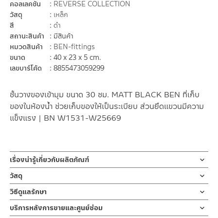
คอลเลคชั่น
REVERSE COLLECTION
วัสดุ
เหล็ก
สี
ดำ
สถานะสินค้า
มีสินค้า
หมวดสินค้า
BEN-fittings
ขนาด
40 x 23 x 5 cm.
เลขบาร์โค้ด
8855473059299
ชั้นวางของเข้ามุม ขนาด 30 ซม. MATT BLACK BEN ที่เก็บ
ของในห้องน้ำ ช่วยเก็บของให้เป็นระเบียบ ส่วนยึดแขวนมีความ
แข็งแรง | BN W1531-W25669
เรื่องน่ารู้เกี่ยวกับผลิตภัณฑ์
ชั้นวางของ หิ้งวางของ แบบชั้นเดียว ขนาด 31.5x 23.50 x5 ซม. น้ำ
วัสดุ
หนักเบา สี MATT BLACK
ตัวชั้นวางของ
วิธีดูแลรักษา
ผลิตจากเหล็กชุบสี Matt Black
ชั้นวางของ หิ้งวางของ ที่เก็บของในห้องน้ำ แบบชั้นเดียว สีMATT
คำแนะนำในการดูแลรักษาผลิตภัณฑ์
บริการหลังการขายและศูนย์ซ่อม
BLACK หรือสีดำด้าน ทนทานแข็งแรง ต้านการกัดกร่อนสูง และไม่ขึ้น
1. ไม่ทำสินค้าให้เกิดความเสียหายอื่น ๆ นอกจากการใช้งานปกติ เช่นไม่