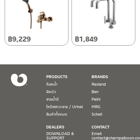
50220
โทร: 080-075-2626
วันและเวลาทำการ
วันจันทร์ – วันศุกร์ เวลา 8:30-17:30 น.
฿
9,229
฿
1,849
วันเสาร์ เวลา 8:30-15:00 น.
หยุดวันอาทิตย์ และวันหยุดนักขัตฤกษ์
เงื่อนไขการรับประกันสินค้า
PRODUCTS
BRANDS
1. การรับประกัน จะต้องมีหลักฐานการซื้อ หรือ ใบเสร็จ โดยทางบริษัทฯ
ก๊อกน้ำ
Rasland
ขอตรวจสอบโดยนับวันซื้อขายเป็นสำคัญ ทางบริษัทฯ ไม่สามารถให้
ฝักบัว
Ben
เงื่อนไขการรับประกันสินค้าได้ หากไม่มีเอกสารดังกล่าว
สายน้ำดี
Paini
โถปัสสาวะชาย / Urinal
MRG
2. การรับประกันสินค้า จะรับประกันฉพาะสินค้าที่อยู่ในสภาพการใช้งาน
ปกติ หากมีตำหนิ ชำรุด ร้าว ตกพื้น หรือสภาพภายนอกอยู่ในสภาพที่ใช้
สินค้าทั้งหมด
Schell
งานไม่ได้ ทางบริษัทฯ ถือว่าไม่อยู่ในเงื่อนไขการรับประกัน
DEALERS
CONTACT
3. การรับประกันสินค้า จะรับประกันเฉพาะชิ้นส่วนที่แจ้ง เช่น ก๊อกน้ำ จะ
DOWNLOAD &
Email.
SUPPORT
contact@charnpaiboon.c