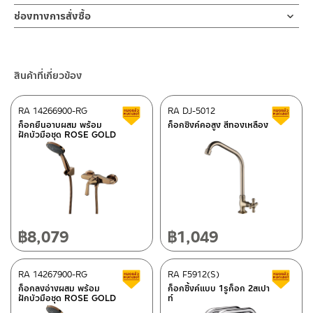
ช่องทางออนไลน์
ช่องทางการสั่งซื้อ
– Email: contact@charnpaiboon.com
ร้านค้าตัวแทนจำหน่ายใกล้บ้านคุณ / Our Dealer
คลิกที่นี่
– LINE: @Rasland
ร้านค้าออนไลน์ของชาญไพบูลย์ / Charnpaiboon Online Store
สินค้าที่เกี่ยวข้อง
– Shopee
–
Lazada
RA 14266900-RG
RA DJ-5012
สินค้าลดราคา เคลียร์สต็อก
ส
ติดต่อพนักงานขาย / Contact Sales Staff
ก็อกยืนอาบผสม พร้อม
ก็อกซิงค์คอสูง สีทองเหลือง
ฝักบัวมือชุด ROSE GOLD
โทร: 02-285-5795
LINE:
@charnpaiboon.sales
ศูนย์บริการและอะไหล่ กรุงเทพฯ
662/61-62 ถนน พระราม3 แขวงบางโพงพาง เขตยานนาวา กรุงเทพฯ
10120
โทร: 02-358-0080 / 080-075-8668 / 091-545-0556
฿
8,079
฿
1,049
ติดต่อ ชาญไพบูลย์ / Contact Us
คลิกที่นี่
ศูนย์บริการและอะไหล่
RA 14267900-RG
เชียงใหม่
RA F5912(S)
สินค้าลดราคา เคลียร์สต็อก
ส
ก็อกลงอ่างผสม พร้อม
ก็อกซิ้งค์แบบ 1รูก็อก 2สเปา
ฝักบัวมือชุด ROSE GOLD
ท์
118/33 โครงการอรสิริน ม.8 ต.สันปูเลย อ.ดอยสะเก็ด เชียงใหม่