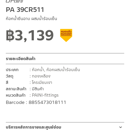
PA 39CR511
ก๊อกน้ำยืนอาบ ผสมน้ำร้อนเย็น
฿
3,139
สินค้าลดราคา เคลียร์สต็อก
รายละเอียดสินค้า
ประเภท
ก๊อกน้ำ
,
ก๊อกผสมน้ำร้อนเย็น
วัสดุ
ทองเหลือง
สี
โครเมียมเงา
สถานะสินค้า
มีสินค้า
หมวดสินค้า
PAINI-fittings
Barcode : 8855473018111
บริการหลังการขายและศูนย์ซ่อม