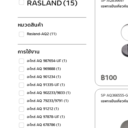
RASLAND
(15)
SP AQB36697
เฉพาะแป้นเกี่ยวกั
หมวดสินค้า
Rasland-AQ2
(11)
การใช้งาน
อะไหล่ AQ 987654-UF
(1)
อะไหล่ AQ 969888
(1)
฿
100
อะไหล่ AQ 901234
(1)
อะไหล่ AQ 91335-UF
(1)
อะไหล่ AQ 902233/9833
(1)
SP AQ366555-
อะไหล่ AQ 79233/9791
(1)
เฉพาะแป้นเกี่ยวกั
อะไหล่ AQ 91212
(1)
อะไหล่ AQ 97878-UF
(1)
อะไหล่ AQ 678786
(1)