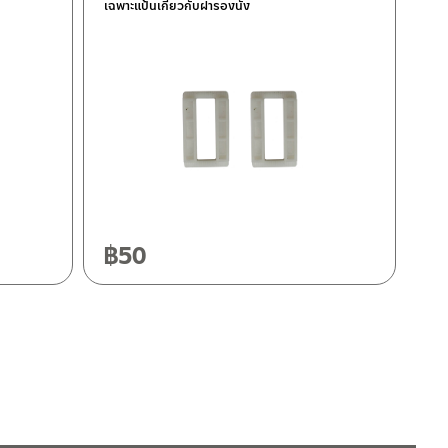
เฉพาะแป้นเกี่ยวกับฝารองนั่ง
฿
50