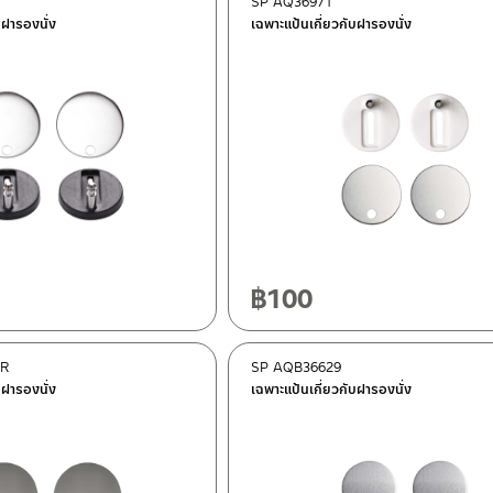
SP AQ36971
บฝารองนั่ง
เฉพาะแป้นเกี่ยวกับฝารองนั่ง
฿
100
GR
SP AQB36629
บฝารองนั่ง
เฉพาะแป้นเกี่ยวกับฝารองนั่ง