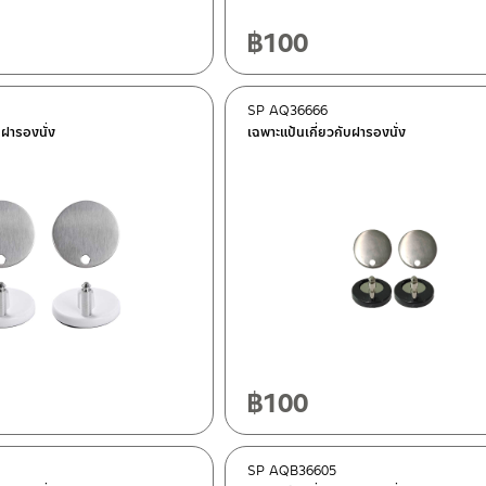
฿
100
SP AQ36666
บฝารองนั่ง
เฉพาะแป้นเกี่ยวกับฝารองนั่ง
฿
100
SP AQB36605