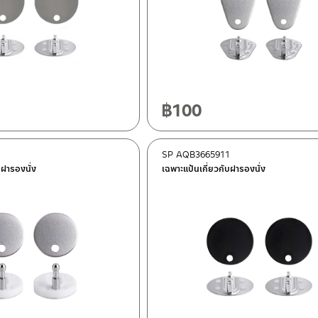
฿
100
SP AQB3665911
บฝารองนั่ง
เฉพาะแป้นเกี่ยวกับฝารองนั่ง