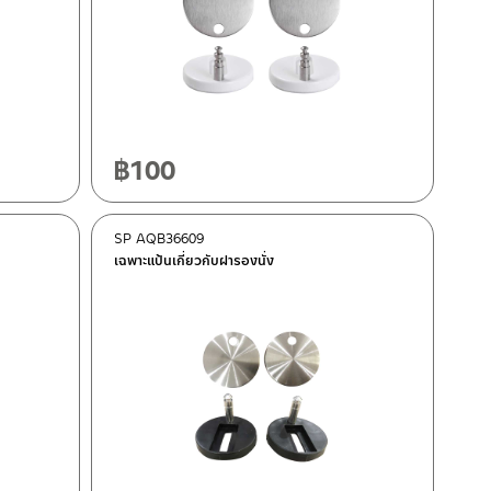
฿
100
SP AQB36609
เฉพาะแป้นเกี่ยวกับฝารองนั่ง