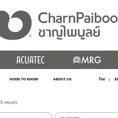
GOOD TO KNOW
ABOUT US
ไทย
E
MY ACCOUNT
Sorted
5 results
by
latest