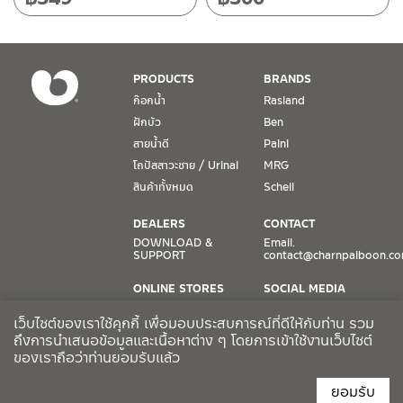
PRODUCTS
BRANDS
ก๊อกน้ำ
Rasland
ฝักบัว
Ben
สายน้ำดี
Paini
โถปัสสาวะชาย / Urinal
MRG
สินค้าทั้งหมด
Schell
DEALERS
CONTACT
DOWNLOAD &
Email.
SUPPORT
contact@charnpaiboon.c
ONLINE STORES
SOCIAL MEDIA
Lazada
TikTok
เว็บไซต์ของเราใช้คุกกี้ เพื่อมอบประสบการณ์ที่ดีให้กับท่าน รวม
Shopee
Facebook
ถึงการนำเสนอข้อมูลและเนื้อหาต่าง ๆ โดยการเข้าใช้งานเว็บไซต์
ของเราถือว่าท่านยอมรับแล้ว
CCTV POLICY
ยอมรับ