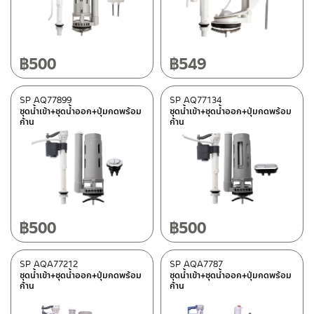
พีวีซี
(1)
พลาสติก ABS
(3)
฿
500
฿
549
สี
เทา
(3)
SP AQ77899
SP AQ77134
ชุดน้ำเข้า+ชุดน้ำออก+ปุ่มกดพร้อม
ชุดน้ำเข้า+ชุดน้ำออก+ปุ่มกดพร้อม
ขาว
(1)
ก้าน
ก้าน
หมวดสินค้า
Rasland-AQ2
(25)
฿
500
฿
500
การใช้งาน
อะไหล่ AQ 987654-UF
(1)
SP AQA77212
SP AQA7787
ชุดน้ำเข้า+ชุดน้ำออก+ปุ่มกดพร้อม
ชุดน้ำเข้า+ชุดน้ำออก+ปุ่มกดพร้อม
อะไหล่ AQ 969888
(1)
ก้าน
ก้าน
อะไหล่ AQ 901234
(1)