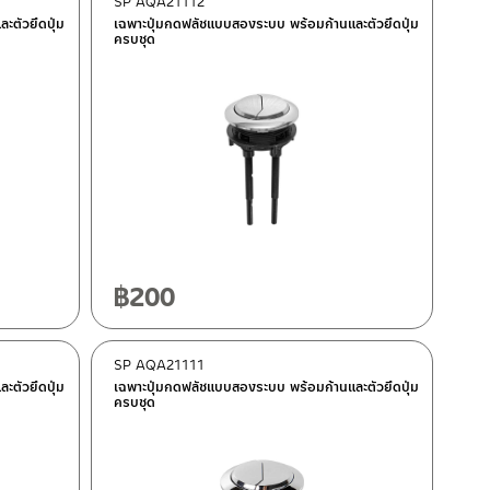
SP AQA21112
ะตัวยึดปุ่ม
เฉพาะปุ่มกดฟลัชแบบสองระบบ พร้อมก้านและตัวยึดปุ่ม
ครบชุด
฿
200
SP AQA21111
ะตัวยึดปุ่ม
เฉพาะปุ่มกดฟลัชแบบสองระบบ พร้อมก้านและตัวยึดปุ่ม
ครบชุด