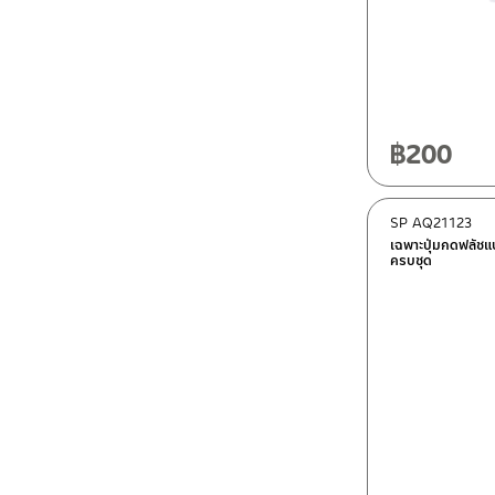
฿
200
SP AQ21123
เฉพาะปุ่มกดฟลัชแ
ครบชุด