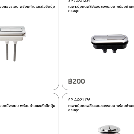
SP AQ21234
บบสองระบบ พร้อมก้านและตัวยึดปุ่ม
เฉพาะปุ่มกดฟลัชแบบสองระบบ พร้อมก้านแล
ครบชุด
฿
200
SP AQ21176
บบหนึ่งระบบ พร้อมก้านและตัวยึดปุ่ม
เฉพาะปุ่มกดฟลัชแบบสองระบบ พร้อมก้านแล
ครบชุด