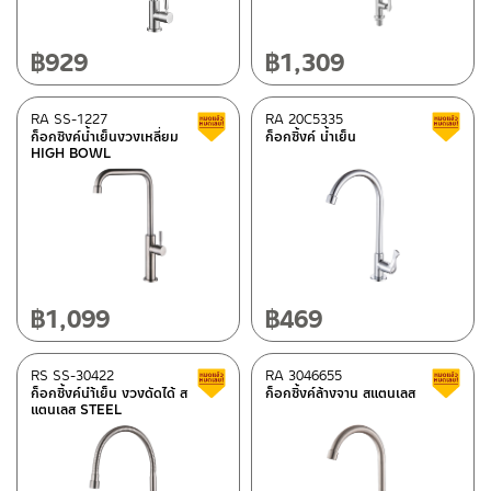
฿
929
฿
1,309
RA SS-1227
RA 20C5335
สินค้าลดราคา เคลียร์สต็อก
ก็อกซิงค์น้ำเย็นงวงเหลี่ยม
ก็อกซิ้งค์ น้ำเย็น
HIGH BOWL
฿
1,099
฿
469
RS SS-30422
RA 3046655
สินค้าลดราคา เคลียร์สต็อก
ก็อกซิ้งค์นำ้เย็น งวงดัดได้ ส
ก็อกซิ้งค์ล้างจาน สแตนเลส
แตนเลส STEEL