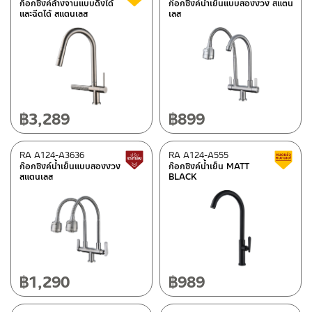
ก็อกซิงค์ล้างจานแบบดึงได้
ก๊อกซิงค์น้ำเย็นแบบสองงวง สแตน
และฉีดได้ สแตนเลส
เลส
฿
3,289
฿
899
RA A124-A3636
RA A124-A555
สินค้าปรับราคาลดลง
ก๊อกซิงค์น้ำเย็นแบบสองงวง
ก๊อกซิงค์น้ำเย็น MATT
สแตนเลส
BLACK
฿
1,290
฿
989