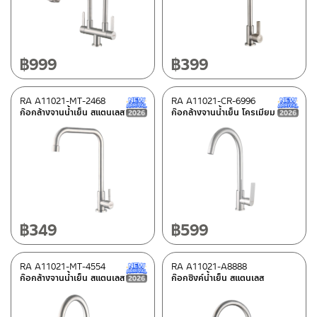
วัสดุ
สแตนเลส เกรด 304
(11)
฿
999
฿
399
ซิ้งค์
(5)
RA A11021-MT-2468
RA A11021-CR-6996
New Arrival สินค้าใหม่ ปี 2026
สแตนเลส
(31)
ก๊อกล้างจานน้ำเย็น สแตนเลส
ก๊อกล้างจานน้ำเย็น โครเมียม
ทองเหลือง
(8)
สี
GUN GRAY
(1)
สแตนเลสด้าน
(28)
฿
349
฿
599
สแตนเลสเงา
(1)
โครเมียมเงา
(20)
RA A11021-MT-4554
RA A11021-A8888
New Arrival สินค้าใหม่ ปี 2026
ก๊อกล้างจานน้ำเย็น สแตนเลส
ก๊อกซิงค์น้ำเย็น สแตนเลส
ดำ
(5)