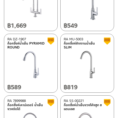
฿
1,669
฿
549
RA DZ-1907
RA MU-5003
สินค้าลดราคา เคลียร์สต็อก
ก็อกซิ้งค์น้ำเย็น PYRAMID
ก็อกซิ้งค์ล้างจานน้ำเย็น
ROUND
SLIM
฿
589
฿
819
RA 7899988
RA SS-00221
สินค้าลดราคา เคลียร์สต็อก
ก็อกซิ้งค์เคาน์เตอร์ น้ำเย็น
ก็อกซิ้งค์น้ำเย็นงวงโค้งสูง ส
งวงดัดได้
แตนเลส