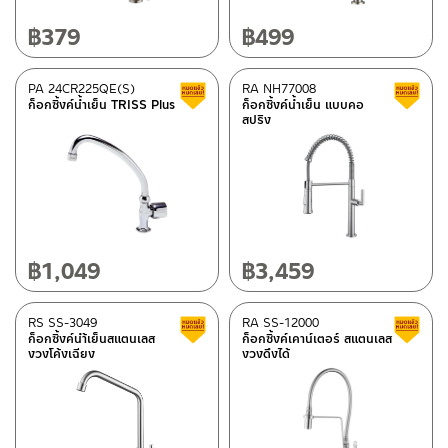
฿
379
฿
499
PA 24CR225QE(S)
RA NH77008
สินค้าลดราคา เคลียร์สต็อก
ก็อกซิ้งค์น้ำเย็น TRISS Plus
ก็อกซิ้งค์น้ำเย็น แบบคอ
สปริง
฿
1,049
฿
3,459
RS SS-3049
RA SS-12000
สินค้าลดราคา เคลียร์สต็อก
ก็อกซิ้งค์นำ้เย็นสแตนเลส
ก็อกซิ้งค์เคาน์เตอร์ สแตนเลส
งวงโค้งเฉียง
งวงดึงได้