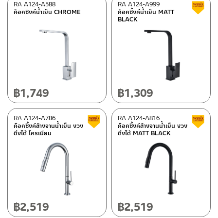
RA A124-A588
RA A124-A999
ก็อกซิงก์น้ำเย็น CHROME
ก็อกซิ้งค์น้ำเย็น MATT
BLACK
฿
1,749
฿
1,309
RA A124-A786
RA A124-A816
สินค้าลดราคา เคลียร์สต็อก
ก๊อกซิ้งค์ล้างจานน้ำเย็น งวง
ก๊อกซิ้งค์ล้างจานน้ำเย็น งวง
ดึงได้ โครเมียม
ดึงได้ MATT BLACK
฿
2,519
฿
2,519