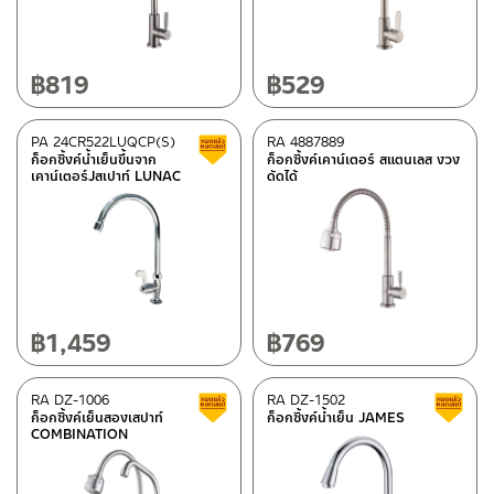
฿
819
฿
529
PA 24CR522LUQCP(S)
RA 4887889
สินค้าลดราคา เคลียร์สต็อก
ก็อกซิ้งค์น้ำเย็นขึ้นจาก
ก็อกซิ้งค์เคาน์เตอร์ สแตนเลส งวง
เคาน์เตอร์Jสเปาท์ LUNAC
ดัดได้
฿
1,459
฿
769
RA DZ-1006
RA DZ-1502
สินค้าลดราคา เคลียร์สต็อก
ก็อกซิ้งค์เย็นสองเสปาท์
ก็อกซิ้งค์น้ำเย็น JAMES
COMBINATION