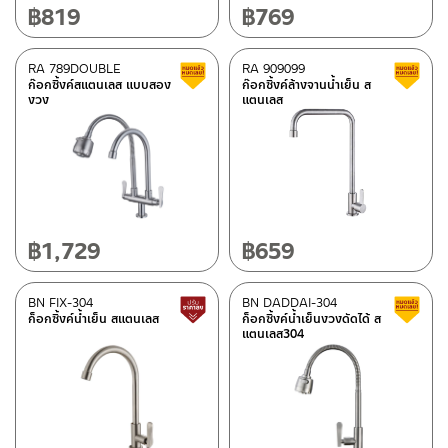
฿
819
฿
769
RA 789DOUBLE
RA 909099
สินค้าลดราคา เคลียร์สต็อก
ก๊อกซิ้งค์สแตนเลส แบบสอง
ก๊อกซิ้งค์ล้างจานน้ำเย็น ส
งวง
แตนเลส
฿
1,729
฿
659
BN FIX-304
BN DADDAI-304
สินค้าปรับราคาลดลง
ก็อกซิ้งค์น้ำเย็น สแตนเลส
ก็อกซิ้งค์น้ำเย็นงวงดัดได้ ส
แตนเลส304