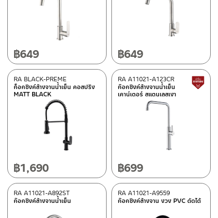
หมวดสินค้า
BEN-fittings
(6)
PAINI-fittings
(2)
฿
649
฿
649
Rasland-Fittings
(47)
RA BLACK-PREME
RA A11021-A123CR
ก็อกซิงค์ล้างจานน้ำเย็น คอสปริง
ก๊อกซิงค์ล้างจานน้ำเย็น
คอลเลคชั่น
MATT BLACK
เคาน์เตอร์ สแตนเลสเงา
REVERSE COLLECTION
(4)
สถานะสินค้า
Best Seller สินค้าขายดี
(2)
฿
1,690
฿
699
New Arrival สินค้าใหม่ ปี 2026
(5)
สถานะสินค้าขายปกติ
(12)
RA A11021-A892ST
RA A11021-A9559
สินค้าลดราคา เคลียร์สต็อก
(30)
ก๊อกซิงค์ล้างจานน้ำเย็น
ก๊อกซิงค์ล้างจาน งวง PVC ดัดได้