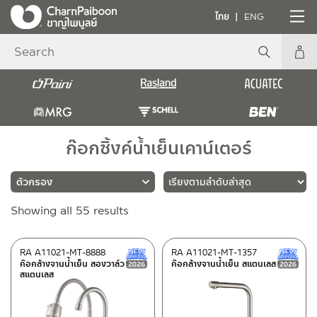
ไทย
ENG
ก๊อกซิ้งค์น้ำเย็นเคาน์เตอร์
Sorted
Showing all 55 results
แบรนด์
by
latest
PAINI
(2)
RA A11021-MT-8888
RA A11021-MT-1357
New Arrival สินค้าใหม่ ปี 2026
ก๊อกล้างจานน้ำเย็น สองวาล์ว
ก๊อกล้างจานน้ำเย็น สแตนเลส
RASLAND
(46)
สแตนเลส
BEN
(7)