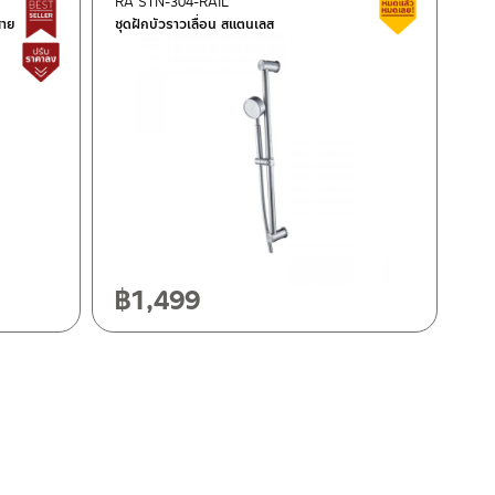
RA STN-304-RAIL
Best Seller สินค้าขายดี
สินค้าลดรา
สาย
ชุดฝักบัวราวเลื่อน สแตนเลส
สินค้าปรับราคาลดลง
฿
1,499