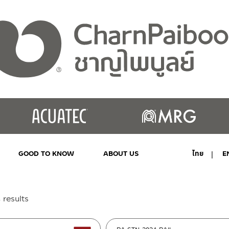
GOOD TO KNOW
ABOUT US
ไทย
E
MY ACCOUNT
Sorted
 results
by
latest