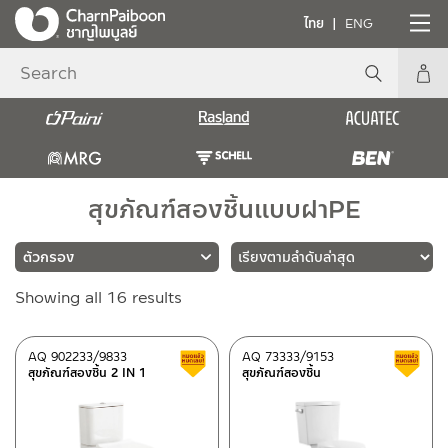
ไทย
ENG
สุขภัณฑ์สองชิ้นแบบฝาPE
Sorted
Showing all 16 results
แบรนด์
by
latest
RASLAND
(16)
AQ 902233/9833
AQ 73333/9153
สินค้าลดราคา เคลียร์สต็อก
สุขภัณฑ์สองชิ้น 2 IN 1
สุขภัณฑ์สองชิ้น
วัสดุ