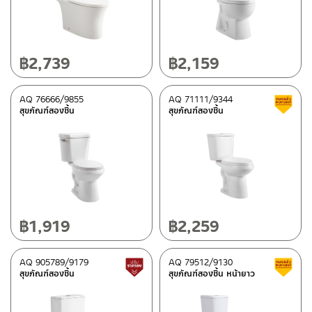
เซรามิคเคลือบ
(16)
สี
฿
2,739
฿
2,159
ขาว
(16)
AQ 76666/9855
AQ 71111/9344
สุขภัณฑ์สองชิ้น
สุขภัณฑ์สองชิ้น
หมวดสินค้า
Rasland-AQ2
(16)
สถานะสินค้า
สถานะสินค้าขายปกติ
(2)
฿
1,919
฿
2,259
สินค้าลดราคา เคลียร์สต็อก
(13)
AQ 905789/9179
AQ 79512/9130
สินค้าปรับราคาลดลง
สุขภัณฑ์สองชิ้น
สุขภัณฑ์สองชิ้น หน้ายาว
มีสต็อกปกติ