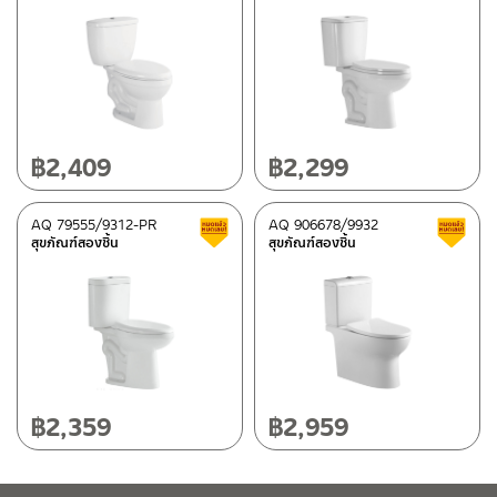
฿
2,409
฿
2,299
AQ 79555/9312-PR
AQ 906678/9932
สินค้าลดราคา เคลียร์สต็อก
สุขภัณฑ์สองชิ้น
สุขภัณฑ์สองชิ้น
฿
2,359
฿
2,959