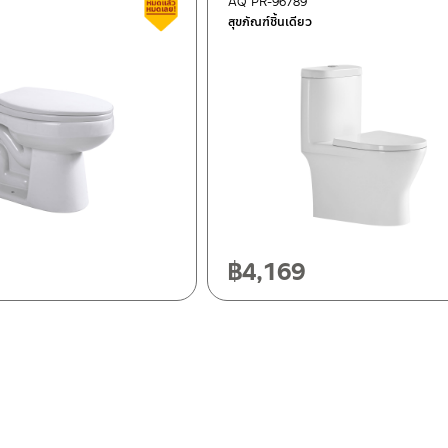
AQ PR-96789
สินค้าลดราคา เคลียร์สต็อก
สุขภัณฑ์ชิ้นเดียว
฿
4,169