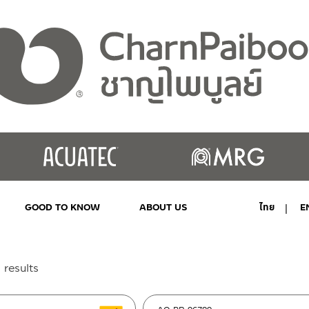
GOOD TO KNOW
ABOUT US
ไทย
E
MY ACCOUNT
Sorted
 results
by
latest