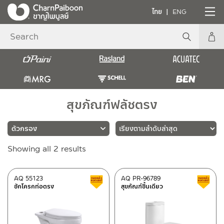
ไทย
ENG
สุขภัณฑ์ฟลัชตรง
Sorted
Showing all 2 results
แบรนด์
by
latest
RASLAND
(2)
AQ 55123
AQ PR-96789
สินค้าลดราคา เคลียร์สต็อก
ชักโครกท่อตรง
สุขภัณฑ์ชิ้นเดียว
ประเภท