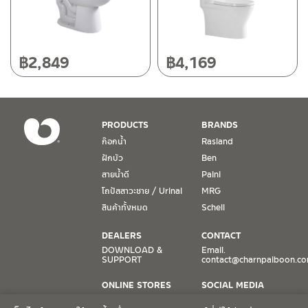
สุขภัณฑ์ฟลัชตรงฝาPE
(2)
วัสดุ
฿
2,849
฿
4,169
เซรามิคเคลือบ
(2)
สี
PRODUCTS
BRANDS
ขาว
(2)
ก๊อกน้ำ
Rasland
ฝักบัว
Ben
สายน้ำดี
Paini
หมวดสินค้า
โถปัสสาวะชาย / Urinal
MRG
สินค้าทั้งหมด
Schell
Rasland-AQ2
(2)
DEALERS
CONTACT
DOWNLOAD &
Email.
สถานะสินค้า
SUPPORT
contact@charnpaiboon.c
สินค้าลดราคา เคลียร์สต็อก
(2)
ONLINE STORES
SOCIAL MEDIA
Lazada
TikTok