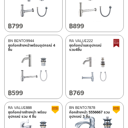
วัสดุ
ดูรายละเอียดวัสดุแยกชิ้น ในรายละเอียดวัสดุ
(6)
ซิ้งค์
(4)
฿
799
฿
899
สแตนเลส
(1)
BN BENTO9944
RA VALUE222
ชุดก๊อกล้างหน้าพร้อมอุปกรณ์ 4
ชุดก๊อกน้ำและอุปกรณ์
ชิ้น
รวม4ชิ้น
สี
สแตนเลสด้าน
(3)
โครเมียมเงา
(8)
หมวดสินค้า
฿
599
฿
769
BEN-fittings
(7)
Rasland-Fittings
(4)
RA VALUE888
BN BENTO7878
สินค้าลดราคา เคลียร์สต็อก
ชุดก๊อกอ่างล้างหน้า พร้อม
ก๊อกล้างหน้า 5556667 รวม
อุปกรณ์ รวม 4 ชิ้น
อุปกรณ์ 3 ชิ้น
สถานะสินค้า