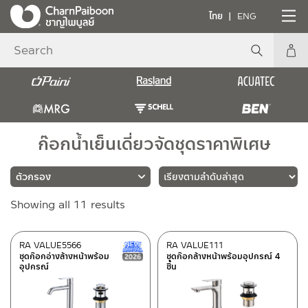
ไทย
ENG
ก๊อกน้ำเย็นเดี่ยวจัดชุดราคาพิเศษ
Sorted
Showing all 11 results
แบรนด์
by
latest
RASLAND
(4)
RA VALUE5566
RA VALUE111
New Arrival สินค้าใหม่ ปี 2026
ชุดก๊อกอ่างล้างหน้าพร้อม
ชุดก๊อกล้างหน้าพร้อมอุปกรณ์ 4
BEN
(7)
อุปกรณ์
ชิ้น