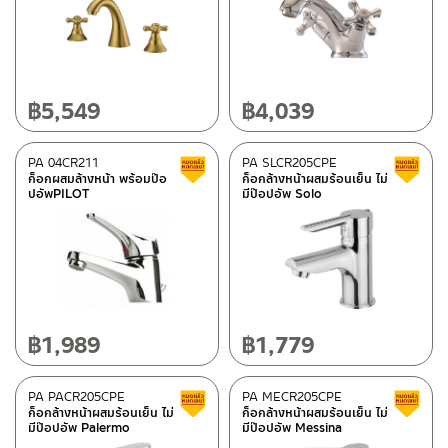
คอลเลคชั่น
OVO COLLECTION
(2)
฿
5,549
฿
4,039
MATT GOLD COLLECTION
(2)
REVERSE COLLECTION
(1)
PA 04CR211
PA SLCR205CPE
สินค้าลดราคา เคลียร์สต็อก
ก็อกผสมล้างหน้า พร้อมป๊อ
ก็อกล้างหน้าผสมร้อนเย็น ไม่
ปอัพPILOT
มีป๊อปอัพ Solo
สถานะสินค้า
Best Seller สินค้าขายดี
(1)
สถานะสินค้าขายปกติ
(1)
สินค้าลดราคา เคลียร์สต็อก
(10)
฿
1,989
฿
1,779
มีสต็อกปกติ
PA PACR205CPE
PA MECR205CPE
สินค้าลดราคา เคลียร์สต็อก
ก็อกล้างหน้าผสมร้อนเย็น ไม่
ก็อกล้างหน้าผสมร้อนเย็น ไม่
มีป๊อปอัพ Palermo
มีป๊อปอัพ Messina