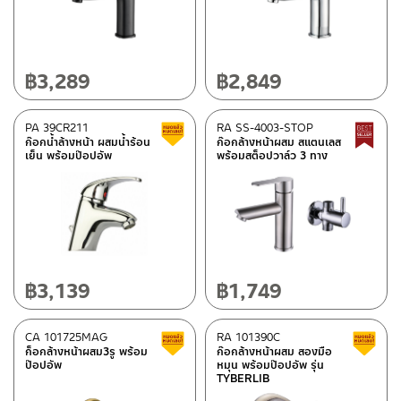
วัสดุ
สแตนเลส
(1)
ทองเหลือง
(12)
฿
3,289
฿
2,849
PA 39CR211
RA SS-4003-STOP
สี
สินค้าลดราคา เคลียร์สต็อก
ก๊อกน้ำล้างหน้า ผสมน้ำร้อน
ก๊อกล้างหน้าผสม สแตนเลส
เย็น พร้อมป๊อปอัพ
พร้อมสต็อปวาล์ว 3 ทาง
สแตนเลสด้าน
(1)
โครเมียมเงา
(7)
ดำ
(1)
สีทอง
(2)
สีโรสโกลด์
(2)
฿
3,139
฿
1,749
หมวดสินค้า
CA 101725MAG
RA 101390C
สินค้าลดราคา เคลียร์สต็อก
ก็อกล้างหน้าผสม3รู พร้อม
ก๊อกล้างหน้าผสม สองมือ
PAINI-fittings
(5)
ป๊อปอัพ
หมุน พร้อมป๊อปอัพ รุ่น
TYBERLIB
Rasland-Fittings
(8)