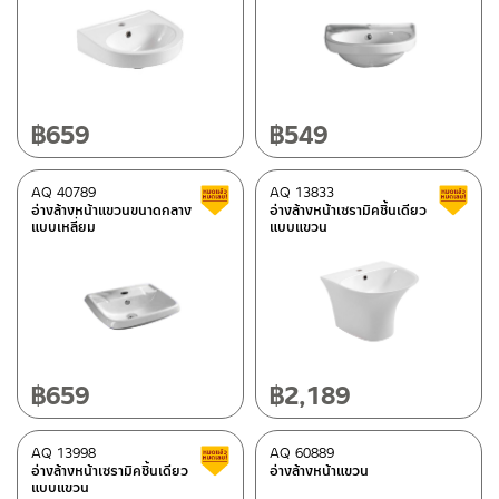
วัสดุ
เซรามิคเคลือบ
(7)
สี
฿
659
฿
549
ขาว
(8)
AQ 40789
AQ 13833
สินค้าลดราคา เคลียร์สต็อก
อ่างล้างหน้าแขวนขนาดกลาง
อ่างล้างหน้าเซรามิคชิ้นเดียว
หมวดสินค้า
แบบเหลี่ยม
แบบแขวน
Rasland-AQ2
(7)
Rasland-AQ3
(1)
สถานะสินค้า
฿
659
฿
2,189
สินค้าลดราคา เคลียร์สต็อก
(7)
AQ 13998
AQ 60889
สินค้าลดราคา เคลียร์สต็อก
อ่างล้างหน้าเซรามิคชิ้นเดียว
อ่างล้างหน้าแขวน
แบบแขวน
มีสต็อกปกติ